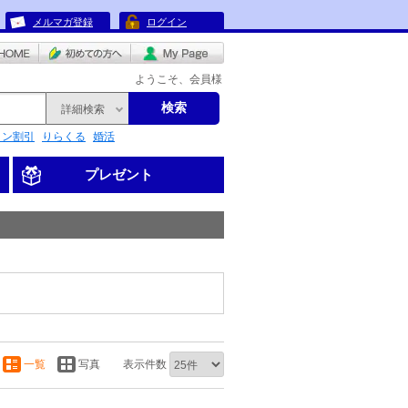
メルマガ登録
ログイン
ようこそ、会員様
検索
詳細検索
リン割引
りらくる
婚活
プレゼント
一覧
写真
表示件数