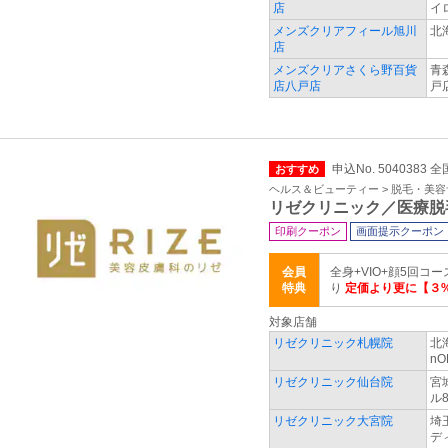
店
イロ
メンズクリアフィール旭川
北
店
メンズクリアさくら野百貨
青
店八戸店
戸
申込No. 5040383 全
おすすめ
ヘルス＆ビューティー > 脱毛・美
リゼクリニック／医療脱
印刷クーポン
画面提示クーポン
会員
全身+VIO+顔5回コー
特典
り
定価より更に【３%
対象店舗
リゼクリニック札幌院
北
nO
リゼクリニック仙台院
宮
ル8
リゼクリニック大宮院
埼
デ