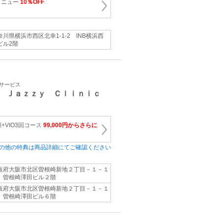
メニュー
10％OFF
奈川県横浜市西区北幸1-1-2 INB横浜西
ビル2階
容サービス
 Ｊａｚｚｙ Ｃｌｉｎｉｃ
+VIO3回コース
99,000円からさらに
の他の特典は商品詳細にてご確認ください
阪府大阪市北区曽根崎新地２丁目－１－１
 曽根崎澤田ビル２階
阪府大阪市北区曽根崎新地２丁目－１－１
 曽根崎澤田ビル６階