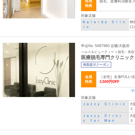
会員
脱毛、皮膚科治療全
特典
対象店舗
Ｋａｌｅｉｄｏ Ｃｌｉｎ
神
ｉｃ
口
申込No. 5087960 近畿/大阪府
ヘルス＆ビューティー > 脱毛・美
医療脱毛専門クリニック
画面提示クーポン
会員
［女性］全身FULL+顔
特典
3,500円OFF
そ
対象店舗
Ｊａｚｚｙ Ｃｌｉｎｉｃ
大
３
Ｊａｚｚｙ Ｃｌｉｎｉ
大
ｃ ｆｏｒ Ｍｅｎ
３