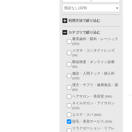
指定なし
(329)
利用方法で絞り込む
カテゴリで絞り込む
審美歯科・眼科・レーシック
(353)
メガネ・コンタクトレンズ
(34)
郵送検査・オンライン診療
(50)
健診・人間ドック・婦人科
(100)
漢方・サプリ・健康食品・薬
(93)
ヘアサロン・美容室
(580)
ネイルサロン・アイサロン
(223)
エステ・スパ
(693)
脱毛・美容サービス
(329)
リラクゼーション・リフレ