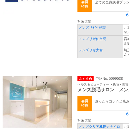
会員
全ての全身脱毛プラン
特典
そ
対象店舗
メンズリゼ札幌院
北
nO
メンズリゼ仙台院
宮
ル8
メンズリゼ大宮
埼
ん
申込No. 5099538
おすすめ
ヘルス＆ビューティー > 脱毛・美
メンズ脱毛サロン メン
会員
迷ったらコレ☆当店
特典
そ
対象店舗
メンズクリア札幌ナナイロ
北