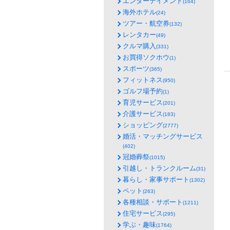
エンターテイメント
(164)
海外ホテル
(24)
ツアー・航空券
(132)
レンタカー
(49)
クルマ購入
(331)
お買得ソクホウ
(1)
スポーツ
(365)
フィットネス
(950)
ゴルフ場予約
(1)
育児サービス
(201)
介護サービス
(183)
ショッピング
(2777)
婚活・マッチングサービス
(402)
冠婚葬祭
(1015)
引越し・トランクルーム
(31)
暮らし・家事サポート
(1302)
ペット
(263)
各種相談・サポート
(1211)
住宅サービス
(295)
学ぶ・趣味
(1764)