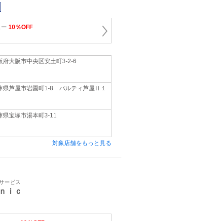
ュー
10％OFF
阪府大阪市中央区安土町3‐2‐6
庫県芦屋市岩園町1‐8 パルティ芦屋Ⅱ１
庫県宝塚市湯本町3‐11
対象店舗をもっと見る
容サービス
ｎｉｃ