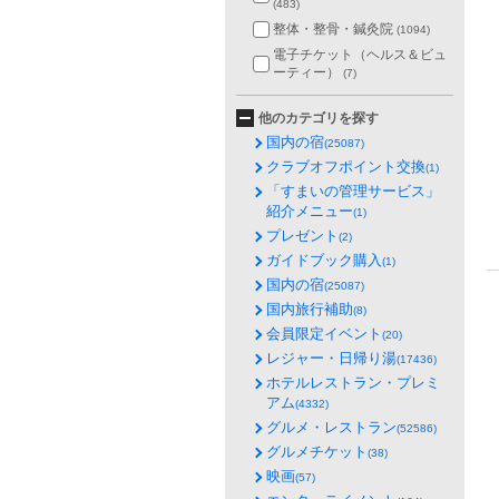
(483)
整体・整骨・鍼灸院
(1094)
電子チケット（ヘルス＆ビュ
ーティー）
(7)
他のカテゴリを探す
国内の宿
(25087)
クラブオフポイント交換
(1)
「すまいの管理サービス」
紹介メニュー
(1)
プレゼント
(2)
ガイドブック購入
(1)
国内の宿
(25087)
国内旅行補助
(8)
会員限定イベント
(20)
レジャー・日帰り湯
(17436)
ホテルレストラン・プレミ
アム
(4332)
グルメ・レストラン
(52586)
グルメチケット
(38)
映画
(57)