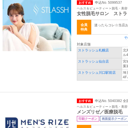
申込No. 5099537
おすすめ
ヘルス＆ビューティー > 脱毛・美
女性脱毛サロン ストラ
会員
迷ったらコレ☆当店
特典
そ
対象店舗
ストラッシュ札幌店
北
ル4
ストラッシュ仙台店
宮
葉
ストラッシュ川口駅前店
埼
4F
申込No. 5040382 全
おすすめ
ヘルス＆ビューティー > 脱毛・美
メンズリゼ／医療脱毛
印刷クーポン
画面提示クーポン