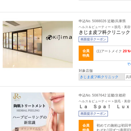
申込No. 5088026 近畿/兵庫県
ヘルス＆ビューティー > 脱毛・美
きじま皮フ科クリニック
画面提示クーポン
会員
(1)アートメイク
20％
特典
そ
対象店舗
きじま皮フ科クリニック
兵
申込No. 5087642 近畿/京都府
ヘルス＆ビューティー > 脱毛・美
Ｌａ Ｓｐａ！ Ｌｕｘ
画面提示クーポン
会員
初めての施術は初回
特典
れぞれ1回ずつ適用