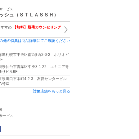
容サービス
ッシュ（ＳＴＬＡＳＳＨ）
おすすめ
【無料】脱毛カウンセリング
の他の特典は商品詳細にてご確認ください
海道札幌市中央区南2条西2-6-2 ホリオビ
F
城県仙台市青葉区中央3-1-22 エキニア青
通りビル9F
玉県川口市本町4-2-3 友愛センタービル
 A号室
対象店舗をもっと見る
国
容サービス