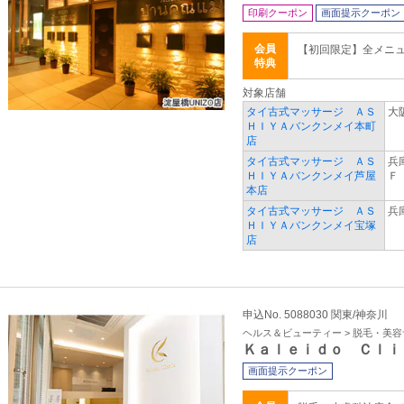
印刷クーポン
画面提示クーポン
会員
【初回限定】全メニ
特典
対象店舗
タイ古式マッサージ ＡＳ
大
ＨＩＹＡバンクンメイ本町
店
タイ古式マッサージ ＡＳ
兵
ＨＩＹＡバンクンメイ芦屋
Ｆ
本店
タイ古式マッサージ ＡＳ
兵
ＨＩＹＡバンクンメイ宝塚
店
申込No. 5088030 関東/神奈川
ヘルス＆ビューティー > 脱毛・美
Ｋａｌｅｉｄｏ Ｃｌｉ
画面提示クーポン