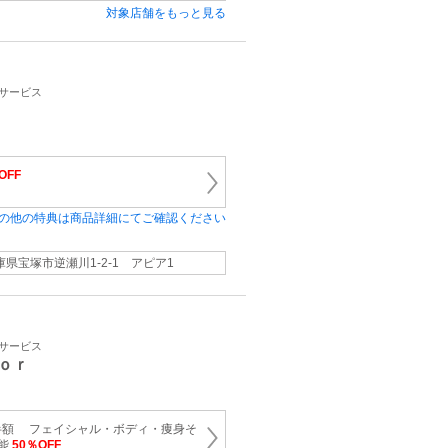
対象店舗をもっと見る
容サービス
OFF
の他の特典は商品詳細にてご確認ください
庫県宝塚市逆瀬川1-2-1 アピア1
容サービス
ｏｒ
半額 フェイシャル・ボディ・痩身そ
可能
50％OFF