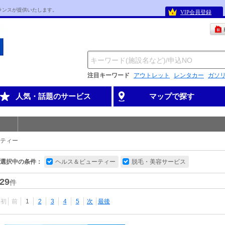
ランスが提供いたします。
VIP会員登録
注目キーワード
アウトレット
レンタカー
ガソ
人気・話題のサービス
マップで探す
ティー
選択中の条件：
ヘルス＆ビューティー
脱毛・美容サービス
29
件
最初
前
1
2
3
4
5
次
最後