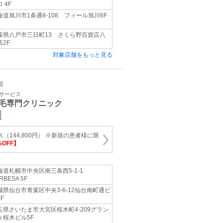
 4F
海道旭川市1条通8-108 フィール旭川6F
森県八戸市三日町13 さくら野百貨店八
店2F
対象店舗をもっと見る
国
容サービス
毛専門クリニック
ス（144,800円） ※新規の患者様に限
OFF】
海道札幌市中央区南三条西5-1-1
RBESA 5F
城県仙台市青葉区中央3-6-12仙台南町通ビ
F
玉県さいたま市大宮区桜木町4-209グラン
ィ桜木ビル5F