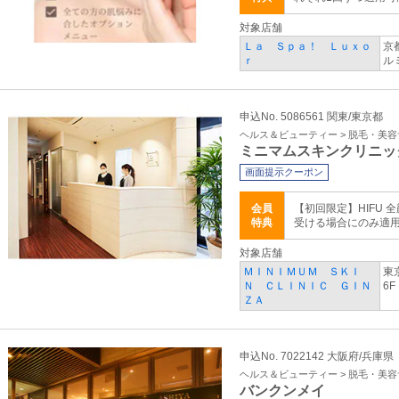
対象店舗
Ｌａ Ｓｐａ！ Ｌｕｘｏ
京
ｒ
ル
申込No. 5086561 関東/東京都
ヘルス＆ビューティー > 脱毛・美
ミニマムスキンクリニッ
画面提示クーポン
会員
【初回限定】HIFU 全
特典
受ける場合にのみ適用。 
対象店舗
ＭＩＮＩＭＵＭ ＳＫＩ
東
Ｎ ＣＬＩＮＩＣ ＧＩＮ
6F
ＺＡ
申込No. 7022142 大阪府/兵庫県
ヘルス＆ビューティー > 脱毛・美
バンクンメイ