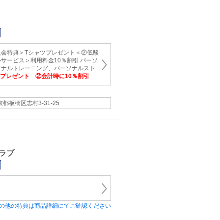
入会特典＞Tシャツプレゼント＜②低酸
サービス＞利用料金10％割引 パーソ
ソナルトレーニング、パーソナルスト
料プレゼント ②会計時に10％割引
京都板橋区志村3-31-25
ラブ
の他の特典は商品詳細にてご確認ください