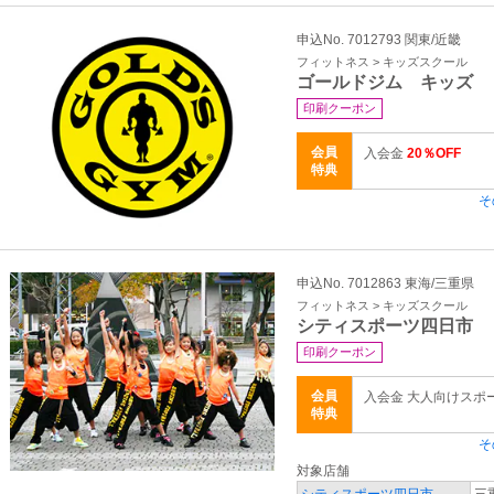
申込No. 7012793 関東/近畿
フィットネス > キッズスクール
ゴールドジム キッズ
印刷クーポン
会員
入会金
20％OFF
特典
そ
申込No. 7012863 東海/三重県
フィットネス > キッズスクール
シティスポーツ四日市
印刷クーポン
会員
入会金 大人向けスポ
特典
そ
対象店舗