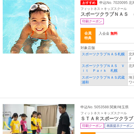
申込No. 7020095
おすすめ
フィットネス > キッズスクール
スポーツクラブＮＡＳ 
印刷クーポン
会員
入会金
無料
特典
対象店舗
スポーツクラブＮＡＳ札幌
北
Ｆ
スポーツクラブＮＡＳ Ｖ
北
ｉｔ Ｐａｒｋ 札幌
スポーツクラブＮＡＳ武蔵
埼
浦和
ワ
申込No. 5053588 関東/埼玉県
フィットネス > キッズスクール
ＳＴＡＲスポーツクラブ
印刷クーポン
画面提示クーポン