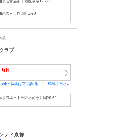
知県名古屋市千種区京命1‐1‐35
知県大府市柊山町1‐98
熊本県
クラブ
金
無料
の他の特典は商品詳細にてご確認ください
本県熊本市中央区水前寺公園28‐51
ンティ京都