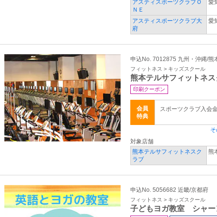
アスティスポーツクラブＯ
愛
ＮＥ
アスティスポーツクラブ大
愛
府
申込No. 7012875 九州・沖縄/
フィットネス > キッズスクール
熊本テルサフィットネス
印刷クーポン
会員
スポーツクラブ入会
特典
そ
対象店舗
熊本テルサフィットネスク
熊
ラブ
申込No. 5056682 近畿/京都府
フィットネス > キッズスクール
子どもヨガ教室 シャー