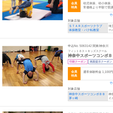
会員
幼児体操、幼小体操、
特典
常価格より半額で受
そ
対象店舗
ＳＴＡＲスポーツクラブ
埼
体操教室・バク転教室
ー
申込No. 5063142 関東/神奈川
フィットネス > キッズスクール
神奈中スポーツコンボＢ
印刷クーポン
画面提示クーポン
会員
通常体験料金 1,100円
特典
そ
対象店舗
神奈中スポーツコンボＢＢ
神
茅ヶ崎
イ