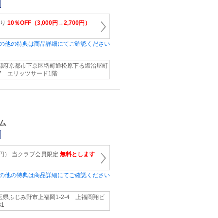
より
10％OFF（3,000円→2,700円）
の他の特典は商品詳細にてご確認ください
都府京都市下京区堺町通松原下る鍛治屋町
57 エリッツサード1階
ム
0円） 当クラブ会員限定
無料とします
の他の特典は商品詳細にてご確認ください
玉県ふじみ野市上福岡1-2-4 上福岡翔ビ
1