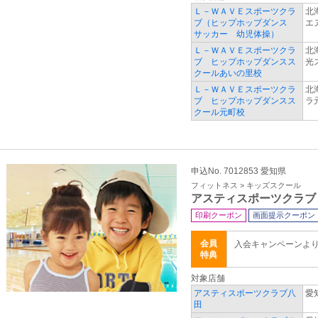
Ｌ－ＷＡＶＥスポーツクラ
北
ブ（ヒップホップダンス
エ
サッカー 幼児体操）
Ｌ－ＷＡＶＥスポーツクラ
北
ブ ヒップホップダンスス
光
クールあいの里校
Ｌ－ＷＡＶＥスポーツクラ
北
ブ ヒップホップダンスス
ラ
クール元町校
申込No. 7012853 愛知県
フィットネス > キッズスクール
アスティスポーツクラブ
印刷クーポン
画面提示クーポン
会員
入会キャンペーンよ
特典
対象店舗
アスティスポーツクラブ八
愛
田