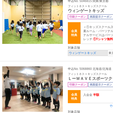
申込No. 5046815 関東/東京都
フィットネス > キッズスクール
ウィンゲートキッズ
印刷クーポン
画面提示クーポン
＜①キッズスクール
会員
素ルーム・パーソナル
特典
ナルサービスはパー
レッチ
①Tシャツ無
対象店舗
ウィンゲートキッズ
東
申込No. 5068860 北海道/北海道
フィットネス > キッズスクール
ＬーＷＡＶＥスポーツク
印刷クーポン
画面提示クーポン
会員
入会金
半額
特典
そ
対象店舗