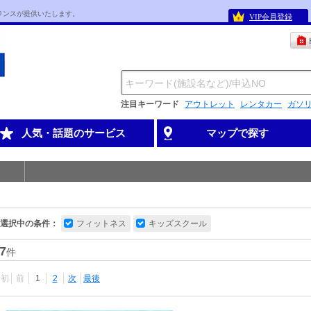
ランスが提供いたします。
VIP会員登録
注目キーワード
アウトレット
レンタカー
ガソ
人気・話題のサービス
マップで探す
選択中の条件：
フィットネス
キッズスクール
7
件
最初
前
1
2
次
最後