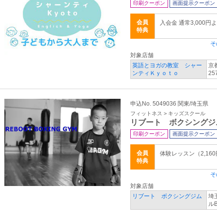
印刷クーポン
画面提示クーポン
会員
入会金 通常3,000円
特典
そ
対象店舗
英語とヨガの教室 シャー
京
ンティＫｙｏｔｏ
2
申込No. 5049036 関東/埼玉県
フィットネス > キッズスクール
リブート ボクシングジ
印刷クーポン
画面提示クーポン
会員
体験レッスン（2,16
特典
そ
対象店舗
リブート ボクシングジム
埼
ルB