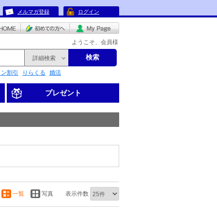
メルマガ登録
ログイン
ようこそ、会員様
検索
詳細検索
リン割引
りらくる
婚活
プレゼント
一覧
写真
表示件数