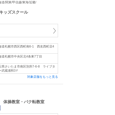
 北海道/関東/甲信越/東海/近畿/
キッズスクール
海道札幌市西区西町南6-1 西友西町店4
海道札幌市中央区北4条東7丁目
玉県さいたま市南区別所7-6-8 ライブタ
ー武蔵浦和3Ｆ
対象店舗をもっと見る
 体操教室・バク転教室