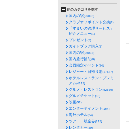
他のカテゴリを探す
国内の宿
(25093)
クラブオフポイント交換
(1)
「すまいの管理サービス」
紹介メニュー
(1)
プレゼント
(2)
ガイドブック購入
(1)
国内の宿
(25093)
国内旅行補助
(8)
会員限定イベント
(20)
レジャー・日帰り湯
(17437)
ホテルレストラン・プレミ
アム
(4332)
グルメ・レストラン
(52586)
グルメチケット
(38)
映画
(57)
エンターテイメント
(164)
海外ホテル
(24)
ツアー・航空券
(132)
レンタカー
(49)