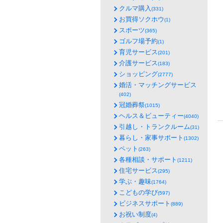
クルマ購入
(331)
お買得ソクホウ
(1)
スポーツ
(365)
ゴルフ場予約
(1)
育児サービス
(201)
介護サービス
(183)
ショッピング
(2777)
婚活・マッチングサービス
(402)
冠婚葬祭
(1015)
ヘルス＆ビューティー
(4040)
引越し・トランクルーム
(31)
暮らし・家事サポート
(1302)
ペット
(263)
各種相談・サポート
(1211)
住宅サービス
(295)
学ぶ・趣味
(1764)
こどもの学び
(597)
ビジネスサポート
(889)
お祝い制度
(4)