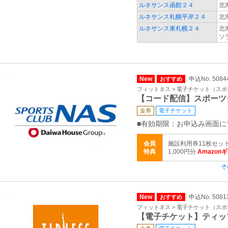
ルネサンス函館２４
北
ルネサンス札幌平岸２４
北
ルネサンス東札幌２４
北
ソ
New
申込No. 5084
おすすめ
フィットネス > 電子チケット（ス
【コード配信】スポーツ
金券
電子チケット
■有効期限：お申込み画面に
会員
施設利用券11枚セッ
特典
1,000円分
Amazon
そ
New
申込No. 5081
おすすめ
フィットネス > 電子チケット（ス
【電子チケット】ティッ