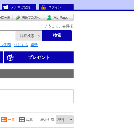
メルマガ登録
ログイン
ようこそ、会員様
検索
詳細検索
リン割引
りらくる
婚活
プレゼント
一覧
写真
表示件数