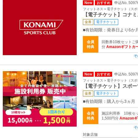
New
申込No. 5097
おすすめ
フィットネス > 電子チケット（ス
【電子チケット】コナミ
金券
電子チケット
■有効期限：発券日より6か
会員
回数券10枚セットご購
特典
分
Amazonギフトカ
そ
New
申込No. 5097
おすすめ
フィットネス > 電子チケット（ス
【電子チケット】スポー
金券
電子チケット
■有効期限：購入から3ヵ月
会員
施設利用券 10枚セ
特典
1,500円分
Amazon
そ
対象店舗