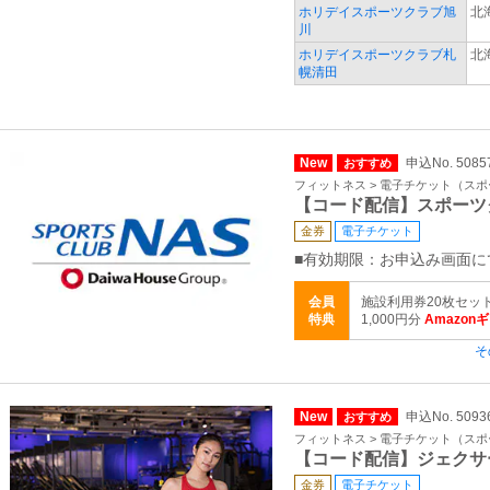
ホリデイスポーツクラブ旭
北
川
ホリデイスポーツクラブ札
北
幌清田
New
申込No. 5085
おすすめ
フィットネス > 電子チケット（ス
【コード配信】スポーツ
金券
電子チケット
■有効期限：お申込み画面に
会員
施設利用券20枚セッ
特典
1,000円分
Amazon
そ
New
申込No. 5093
おすすめ
フィットネス > 電子チケット（ス
【コード配信】ジェクサ
金券
電子チケット