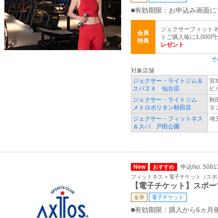
■有効期限：お申込み画面に
ジェクサーフィットネ
会員
トご購入毎に1,000
特典
レゼント
そ
対象店舗
ジェクサー・ライトジム＆
宮
スパ２４ 仙台店
ビ
ジェクサー・ライトジム
秋
メトロポリタン秋田店
タ
ジェクサー・フィットネス
埼
＆スパ 戸田公園
New
申込No. 5081
おすすめ
フィットネス > 電子チケット（ス
【電子チケット】スポー
金券
電子チケット
■有効期限：購入から6ヵ月