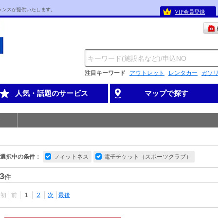
ランスが提供いたします。
VIP会員登録
注目キーワード
アウトレット
レンタカー
ガソ
人気・話題のサービス
マップで探す
選択中の条件：
フィットネス
電子チケット（スポーツクラブ）
3
件
最初
前
1
2
次
最後