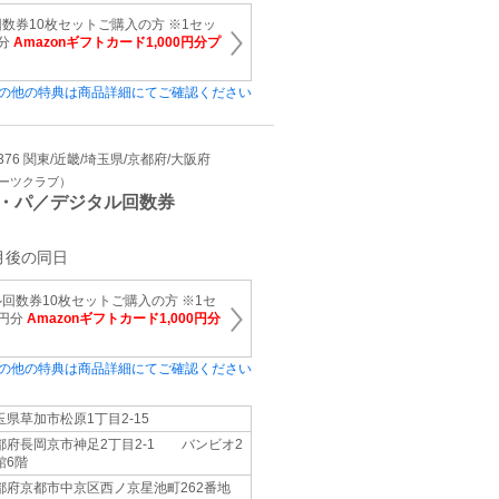
数券10枚セットご購入の方 ※1セッ
円分
Amazonギフトカード1,000円分プ
の他の特典は商品詳細にてご確認ください
81376 関東/近畿/埼玉県/京都府/大阪府
ポーツクラブ）
・パ／デジタル回数券
月後の同日
回数券10枚セットご購入の方 ※1セ
0円分
Amazonギフトカード1,000円分
の他の特典は商品詳細にてご確認ください
玉県草加市松原1丁目2-15
都府長岡京市神足2丁目2-1 バンビオ2
館6階
都府京都市中京区西ノ京星池町262番地