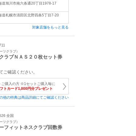
海道旭川市南六条通20丁目1978-17
海道札幌市清田区北野四条5丁目7-20
対象店舗をもっと見る
711
ポーツクラブ）
クラブＮＡＳ２０枚セット券
てご確認ください。
トご購入の方 ※1セットご購入毎に
ギフトカード1,000円分プレゼント
の他の特典は商品詳細にてご確認ください
626 全国
ポーツクラブ）
ーフィットネスクラブ回数券