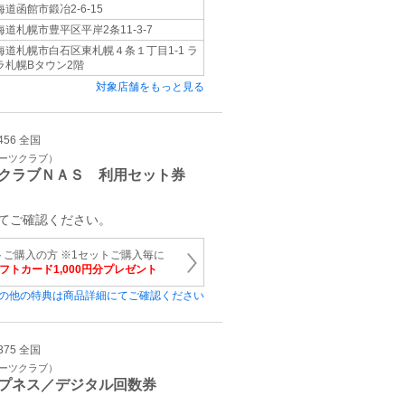
海道函館市鍛冶2-6-15
海道札幌市豊平区平岸2条11-3-7
海道札幌市白石区東札幌４条１丁目1‐1 ラ
ラ札幌Bタウン2階
対象店舗をもっと見る
456 全国
ポーツクラブ）
クラブＮＡＳ 利用セット券
てご確認ください。
トご購入の方 ※1セットご購入毎に
ギフトカード1,000円分プレゼント
の他の特典は商品詳細にてご確認ください
375 全国
ポーツクラブ）
プネス／デジタル回数券