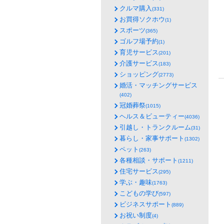
クルマ購入
(331)
お買得ソクホウ
(1)
スポーツ
(365)
ゴルフ場予約
(1)
育児サービス
(201)
介護サービス
(183)
ショッピング
(2773)
婚活・マッチングサービス
(402)
冠婚葬祭
(1015)
ヘルス＆ビューティー
(4036)
引越し・トランクルーム
(31)
暮らし・家事サポート
(1302)
ペット
(263)
各種相談・サポート
(1211)
住宅サービス
(295)
学ぶ・趣味
(1763)
こどもの学び
(597)
ビジネスサポート
(889)
お祝い制度
(4)