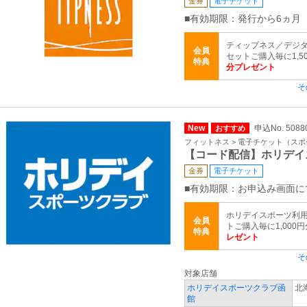
金券
電子チケット
■有効期限：発行から6ヵ月
ティップネス／デジタ
会員
セットご購入毎に1,5
特典
分プレゼント
そ
New
申込No. 5088
おすすめ
フィットネス > 電子チケット（ス
【コード配信】ホリデイ
金券
電子チケット
■有効期限：お申込み画面に
ホリデイスポーツ利用
会員
トご購入毎に1,000
特典
レゼント
そ
対象店舗
ホリデイスポーツクラブ函
北
館