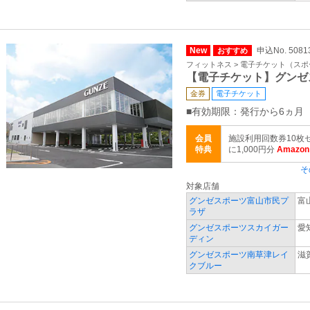
New
申込No. 5081
おすすめ
フィットネス > 電子チケット（ス
【電子チケット】グンゼ
金券
電子チケット
■有効期限：発行から6ヵ月
会員
施設利用回数券10枚
特典
に1,000円分
Amaz
そ
対象店舗
グンゼスポーツ富山市民プ
富
ラザ
グンゼスポーツスカイガー
愛
ディン
グンゼスポーツ南草津レイ
滋
クブルー