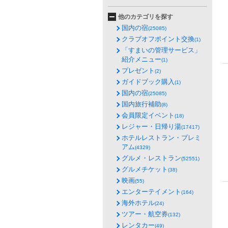
他のカテゴリを探す
国内の宿
(25085)
クラブオフポイント交換
(1)
「すまいの管理サービス」
紹介メニュー
(1)
プレゼント
(2)
ガイドブック購入
(1)
国内の宿
(25085)
国内旅行補助
(8)
会員限定イベント
(18)
レジャー・日帰り湯
(17417)
ホテルレストラン・プレミ
アム
(4329)
グルメ・レストラン
(52551)
グルメチケット
(38)
映画
(55)
エンターテイメント
(164)
海外ホテル
(24)
ツアー・航空券
(132)
レンタカー
(49)