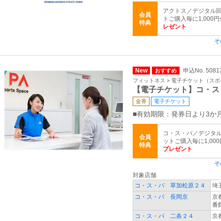
アクトス／デジタル回
会員
トご購入毎に1,000
特典
レゼント
そ
New
申込No. 50
おすすめ
フィットネス > 電子チケット（ス
【電子チケット】コ・ス
金券
電子チケット
■有効期限：発券日より3か
コ・ス・パ／デジタル
会員
ットご購入毎に1,00
特典
プレゼント
そ
対象店舗
コ・ス・パ 草加松原２４
埼
コ・ス・パ 長岡京
京
番
コ・ス・パ 二条２４
京