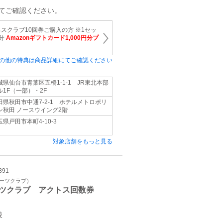
てご確認ください。
スクラブ10回券ご購入の方 ※1セッ
円分
Amazonギフトカード1,000円分プ
の他の特典は商品詳細にてご確認ください
城県仙台市青葉区五橋1-1-1 JR東北本部
ル1F（一部）・2F
田県秋田市中通7-2-1 ホテルメトロポリ
ン秋田 ノースウイング2階
玉県戸田市本町4-10-3
対象店舗をもっと見る
391
ポーツクラブ）
ツクラブ アクトス回数券
後