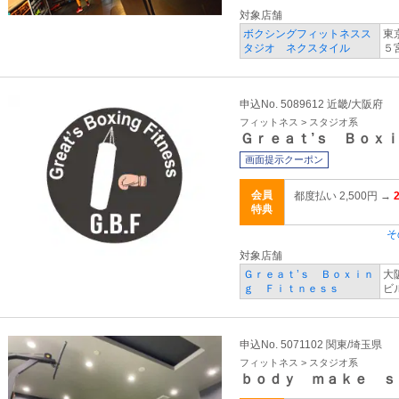
対象店舗
ボクシングフィットネスス
東
タジオ ネクスタイル
５
申込No. 5089612 近畿/大阪府
フィットネス > スタジオ系
Ｇｒｅａｔ’ｓ Ｂｏｘ
画面提示クーポン
会員
都度払い 2,500円 →
特典
そ
対象店舗
Ｇｒｅａｔ’ｓ Ｂｏｘｉｎ
大
ｇ Ｆｉｔｎｅｓｓ
ビ
申込No. 5071102 関東/埼玉県
フィットネス > スタジオ系
ｂｏｄｙ ｍａｋｅ ｓ