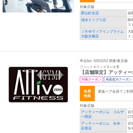
対象店舗
郡山針生店
福
清水ドリプラ店
静
ス
ＪＲＷヴィアインプライム
大
大阪京橋店
イ
申込No. 5053252 関東/東京都
フィットネス > スタジオ系
【店舗限定】アッティー
印刷クーポン
画面提示クーポン
会員
家族ペア会員でご利用の
特典
対象店舗
アッティーボジム コルザ
岩
一関店
CO
アッティーボジム 矢本・
宮
石巻店
矢