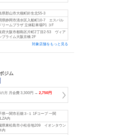
島県郡山市大槻町針生北55-3
岡県静岡市清水区入船町10-7 エスパル
ドリームプラザ 立体駐車場P1 ３F
阪府大阪市都島区片町2丁目2-53 ヴィア
ンプライム大阪京橋 2F
対象店舗をもっと見る
ボジム
方 月会費 3,300円 →
2,750円
手県一関市石畑３-１ 1Fコープ 一関
LZA内
城県東松島市小松谷地209 イオンタウン
本内