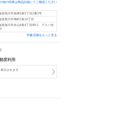
の他の特典は商品詳細にてご確認ください
海道旭川市旭神3条5丁目2番3号
海道旭川市旭町2条10丁目
海道旭川市永山8条4丁目98-2 アスパ永
F
対象店舗をもっと見る
国
都度利用
と表示されます