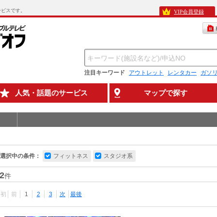
ービスです。
VIP会員登録
注目キーワード
アウトレット
レンタカー
ガソ
人気・話題のサービス
マップで探す
選択中の条件：
フィットネス
スタジオ系
2
件
最初
前
1
2
3
次
最後