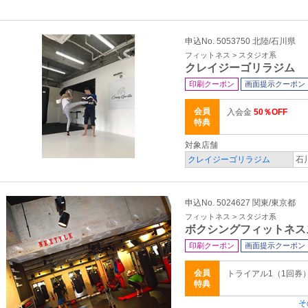
申込No. 5053750 北陸/石川県
フィットネス > スタジオ系
クレイジーゴリラジム
印刷クーポン
画面提示クーポン
会員
入会金
50％OFF
特典
対象店舗
クレイジーゴリラジム
石
申込No. 5024627 関東/東京都
フィットネス > スタジオ系
ボクシングフィットネス
印刷クーポン
画面提示クーポン
会員
トライアル1（1回券
特典
そ