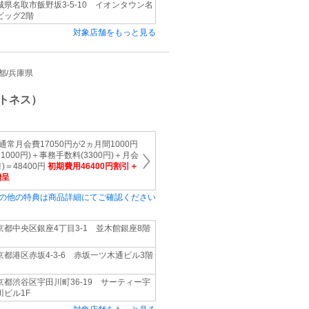
城県名取市飯野坂3-5-10 イオンタウン名
ビッグ2階
対象店舗をもっと見る
京都/兵庫県
トネス）
通常月会費17050円が2ヵ月間1000円
000円)＋事務手数料(3300円)＋月会
月)＝48400円
初期費用46400円割引＋
贈呈
の他の特典は商品詳細にてご確認ください
京都中央区銀座4丁目3-1 並木館銀座8階
京都港区赤坂4-3-6 赤坂一ツ木通ビル3階
京都渋谷区宇田川町36-19 サーティー宇
川ビル1F