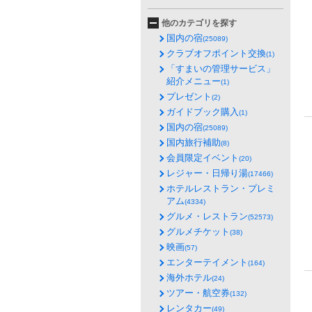
他のカテゴリを探す
国内の宿
(25089)
クラブオフポイント交換
(1)
「すまいの管理サービス」
紹介メニュー
(1)
プレゼント
(2)
ガイドブック購入
(1)
国内の宿
(25089)
国内旅行補助
(8)
会員限定イベント
(20)
レジャー・日帰り湯
(17466)
ホテルレストラン・プレミ
アム
(4334)
グルメ・レストラン
(52573)
グルメチケット
(38)
映画
(57)
エンターテイメント
(164)
海外ホテル
(24)
ツアー・航空券
(132)
レンタカー
(49)