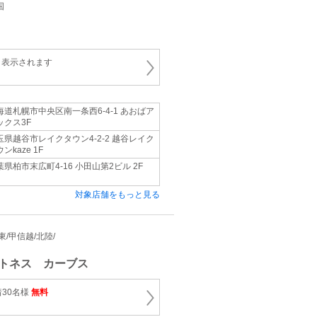
国
と表示されます
海道札幌市中央区南一条西6-4-1 あおばア
ックス3F
玉県越谷市レイクタウン4-2-2 越谷レイク
ンkaze 1F
葉県柏市末広町4-16 小田山第2ビル 2F
対象店舗をもっと見る
関東/甲信越/北陸/
トネス カーブス
着30名様
無料