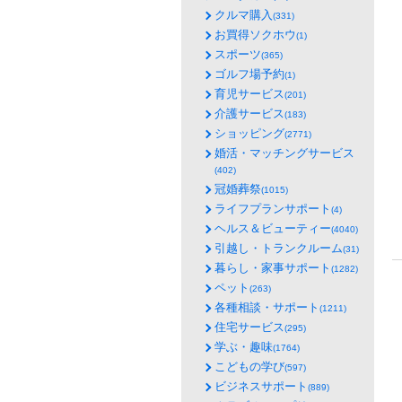
クルマ購入
(331)
お買得ソクホウ
(1)
スポーツ
(365)
ゴルフ場予約
(1)
育児サービス
(201)
介護サービス
(183)
ショッピング
(2771)
婚活・マッチングサービス
(402)
冠婚葬祭
(1015)
ライフプランサポート
(4)
ヘルス＆ビューティー
(4040)
引越し・トランクルーム
(31)
暮らし・家事サポート
(1282)
ペット
(263)
各種相談・サポート
(1211)
住宅サービス
(295)
学ぶ・趣味
(1764)
こどもの学び
(597)
ビジネスサポート
(889)