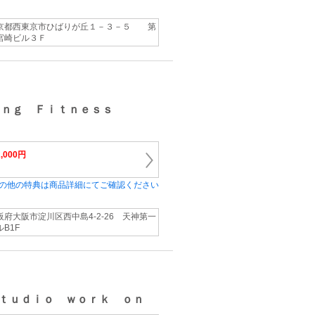
京都西東京市ひばりが丘１－３－５ 第
宮崎ビル３Ｆ
ｉｎｇ Ｆｉｔｎｅｓｓ
2,000円
の他の特典は商品詳細にてご確認ください
阪府大阪市淀川区西中島4-2-26 天神第一
ルB1F
ｔｕｄｉｏ ｗｏｒｋ ｏｎ