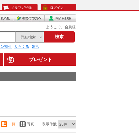
メルマガ登録
ログイン
ようこそ、会員様
検索
詳細検索
リン割引
りらくる
婚活
プレゼント
一覧
写真
表示件数