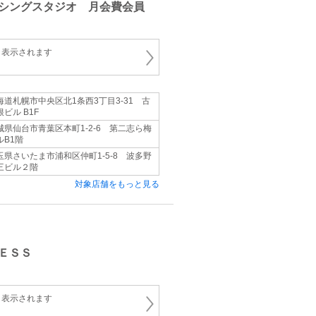
シングスタジオ 月会費会員
と表示されます
海道札幌市中央区北1条西3丁目3-31 古
根ビル B1F
城県仙台市青葉区本町1-2-6 第二志ら梅
ルB1階
玉県さいたま市浦和区仲町1-5-8 波多野
三ビル２階
対象店舗をもっと見る
ＥＳＳ
と表示されます