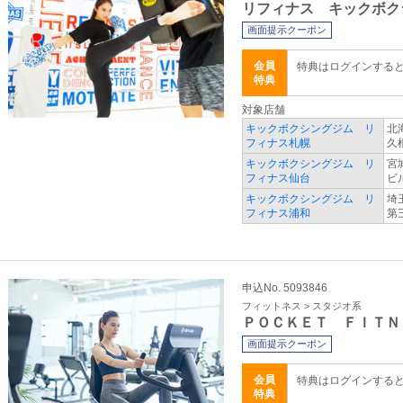
リフィナス キックボク
画面提示クーポン
会員
特典はログインする
特典
対象店舗
キックボクシングジム リ
北
フィナス札幌
久
キックボクシングジム リ
宮
フィナス仙台
ビ
キックボクシングジム リ
埼
フィナス浦和
第
申込No. 5093846
フィットネス > スタジオ系
ＰＯＣＫＥＴ ＦＩＴＮ
画面提示クーポン
会員
特典はログインする
特典