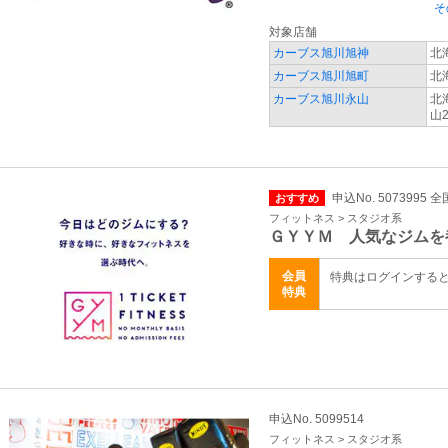
そ
対象店舗
カーブス旭川旭神
北
カーブス旭川旭町
北
カーブス旭川永山
北
山2
申込No. 5073995 全
おすすめ
フィットネス > スタジオ系
ＧＹＹＭ 人気なジムを
会員
特典はログインする
特典
申込No. 5099514
フィットネス > スタジオ系