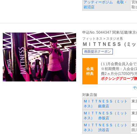
アッティーボジム 名取・
宮
岩沼店
取
申込No. 5044347 関東/近畿/東
フィットネス > スタジオ系
ＭＩＴＴＮＥＳＳ（ミッ
画面提示クーポン
(１)月会費会員入会で
会員
※初期費用：入会金(11
特典
費2ヵ月分(17050円/
ボクシンググローブ
そ
対象店舗
ＭＩＴＴＮＥＳＳ（ミット
東
ネス） 銀座店
ＭＩＴＴＮＥＳＳ（ミット
東
ネス） 赤坂店
ＭＩＴＴＮＥＳＳ（ミット
東
ネス） 渋谷店
田