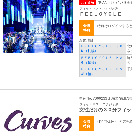
申込No. 5074789 全
おすすめ
フィットネス > スタジオ系
ＦＥＥＬＣＹＣＬＥ
会員
特典はログインする
特典
対象店舗
ＦＥＥＬＣＹＣＬＥ ＳＰ
北
Ｒ（札幌）
ネ
ＦＥＥＬＣＹＣＬＥ ＫＳ
埼
Ｇ（越谷）
タウ
ＦＥＥＬＣＹＣＬＥ ＫＳ
千
Ｗ（柏）
申込No. 7000233 北海道/東北/
フィットネス > スタジオ系
女性だけの３０分フィッ
会員
(1)1回体験 ※各店先
特典