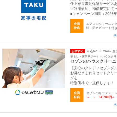
仕上がり満足保証サービス
※利用規約、補償規定に従
■キャンペーン期間：2026年
会員
エアコンクリーニング
特典
浄・防カビコート付き） 
そ
申込No. 5079442 全
おすすめ
暮らし・家事サポート > ハウスク
セゾンのハウスクリーニ
【安心のクレディセゾング
お得な水まわりセットクリー
グを
特別価格でご提供します！
会員
セゾンのキッチン・
特典
～ → 34,700円～
そ