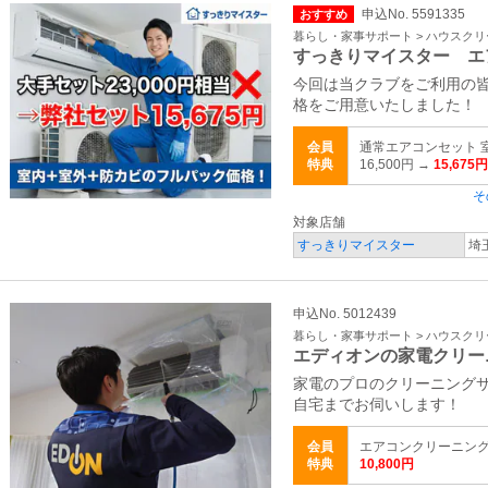
申込No. 5591335
おすすめ
暮らし・家事サポート > ハウスク
すっきりマイスター エ
今回は当クラブをご利用の
格をご用意いたしました！
会員
通常エアコンセット 
特典
16,500円 →
15,675円
そ
対象店舗
すっきりマイスター
埼
申込No. 5012439
暮らし・家事サポート > ハウスク
エディオンの家電クリー
家電のプロのクリーニング
自宅までお伺いします！
会員
エアコンクリーニン
特典
10,800円