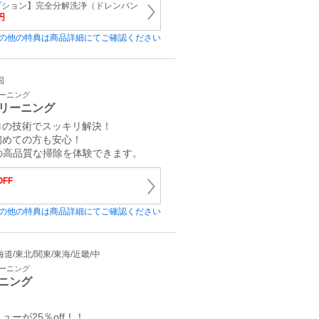
プション】完全分解洗浄（ドレンパン
円
の他の特典は商品詳細にてご確認ください
国
リーニング
リーニング
ロの技術でスッキリ解決！
初めての方も安心！
ロの高品質な掃除を体験できます。
OFF
の他の特典は商品詳細にてご確認ください
 北海道/東北/関東/東海/近畿/中
リーニング
ニング
ーが25％off！！