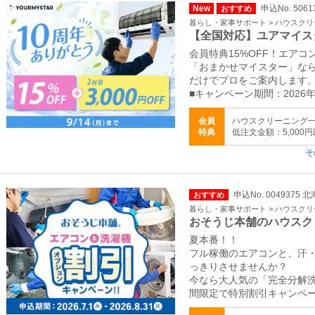
New
申込No. 5061
おすすめ
暮らし・家事サポート > ハウスク
【全国対応】ユアマイス
会員特典15%OFF！エア
「おまかせマイスター」な
だけでプロをご案内します
■キャンペーン期間：2026年
会員
ハウスクリーニング一律
特典
低注文金額：5,000
そ
申込No. 0049375
おすすめ
暮らし・家事サポート > ハウスク
おそうじ本舗のハウスク
夏本番！！
フル稼働のエアコンと、汗
っきりさせませんか？
今なら大人気の「完全分解
間限定で特別割引キャンペ