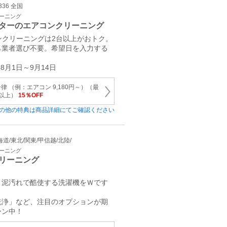
336 全国
リーニング
ターのエアコンクリーニング
コンクリーニングは2台以上がおトク。
ら業者選び不要。希望日を入力する
。
8月1日～9月14日
 （例：エアコン 9,180円～）（最
円以上）
15％OFF
の他の特典は商品詳細にてご確認ください
 北海道/東北/関東/甲信越/北陸/
リーニング
リーニング
・泥汚れで酷使する洗濯機をＷです
洗浄」など、注目のオプションが期
ーン中！