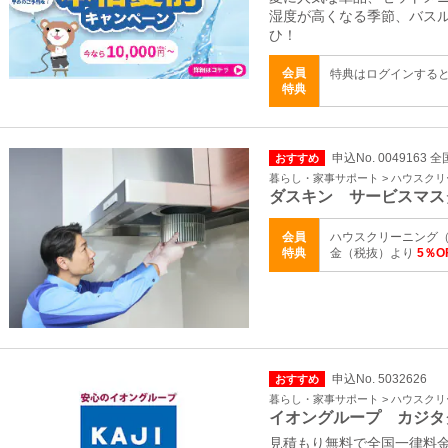
湿度が高くなる季節、バス
ひ！
会員
特典はログインする
特典
申込No. 0049163 全
おすすめ
暮らし・家事サポート > ハウスク
ダスキン サービスマス
会員
ハウスクリーニング（
特典
金（税抜）より
5％
申込No. 5032626
おすすめ
暮らし・家事サポート > ハウスク
イオングループ カジタ
見積もり無料で全国一律料