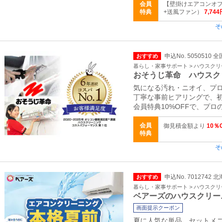
会員
【壁掛けエアコンオ
特典
+送風ファン）
7,744
そ
申込No. 5050510 全
おすすめ
暮らし・家事サポート > ハウスク
おそうじ革命 ハウスク
気になる汚れ・ニオイ、プ
丁寧な事前ヒアリングで、
会員特典10%OFFで、プ
会員
御見積金額より
10％
特典
そ
申込No. 7012742
おすすめ
暮らし・家事サポート > ハウスク
ベアーズのハウスクリー
画面提示クーポン
夏に人気な単品、セットメニュ