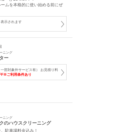
ルームを本格的に使い始める前にぜ
と表示されます
国
リーニング
ター
一部対象外サービス有） お見積り料
OFF※ご利用条件あり
リーニング
クのハウスクリーニング
金。駐車場料金込み！