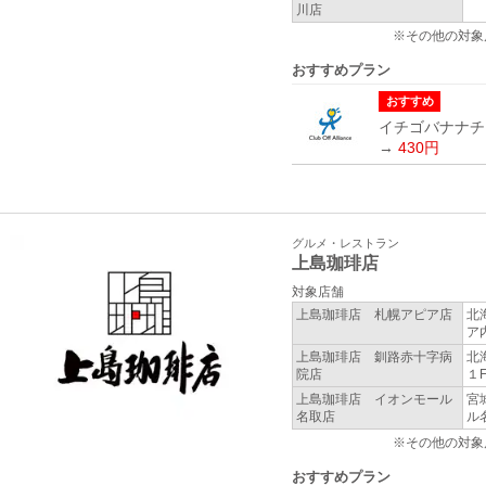
川店
※その他の対象
おすすめプラン
おすすめ
イチゴバナナチ
→
430円
グルメ・レストラン
上島珈琲店
対象店舗
上島珈琲店 札幌アピア店
北
ア
上島珈琲店 釧路赤十字病
北
院店
１
上島珈琲店 イオンモール
宮
名取店
ル
※その他の対象
おすすめプラン