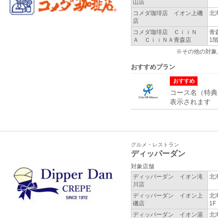
山店
コメダ珈琲店 イオン上磯
北
店
コメダ珈琲店 ＣｉｉＮ
青森
Ａ ＣｉｉＮＡ青森店
1
※その他の対象
おすすめプラン
おすすめ
コース名（特典
表示されます
グルメ・レストラン
ディッパーダン
対象店舗
ディッパーダン イオン滝
北
川店
ディッパーダン イオン上
北
磯店
1F
ディッパーダン イオン湯
北