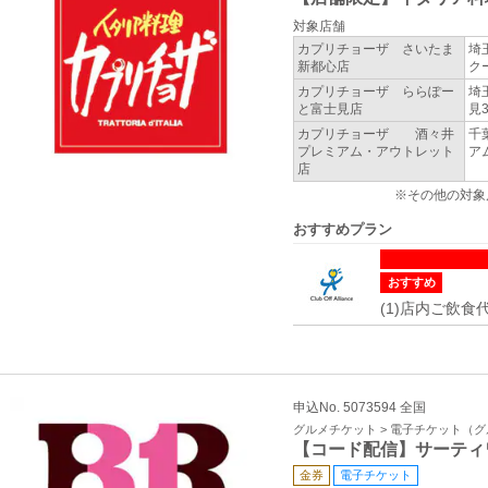
対象店舗
カプリチョーザ さいたま
埼
新都心店
ク
カプリチョーザ ららぽー
埼
と富士見店
見3
カプリチョーザ 酒々井
千
プレミアム・アウトレット
ア
店
※その他の対象
おすすめプラン
おすすめ
(1)店内ご飲食
申込No. 5073594 全国
グルメチケット > 電子チケット（
【コード配信】サーティ
金券
電子チケット