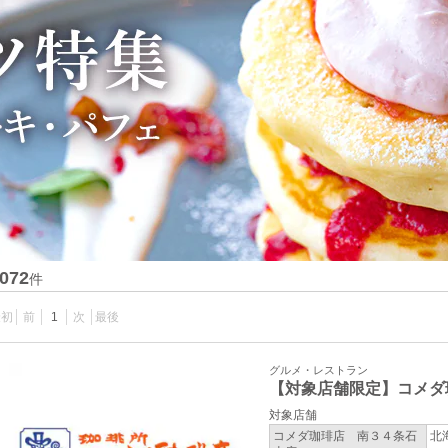
072
件
最初
前
1
次
最後
グルメ・レストラン
【対象店舗限定】コメダ
対象店舗
コメダ珈琲店 南３４条石
北