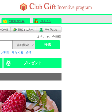
VIP会員登録
ログイン
ようこそ、会員様
検索
詳細検索
リン割引
りらくる
婚活
プレゼント