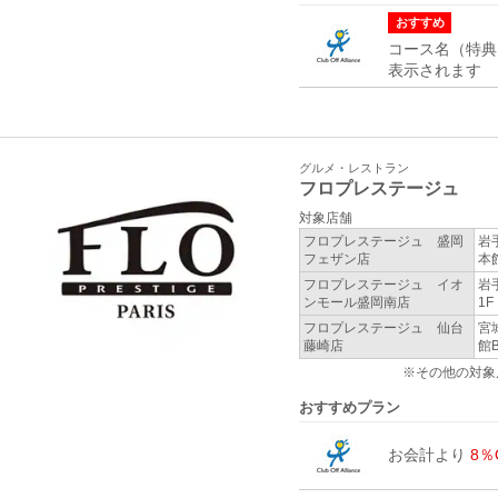
おすすめ
コース名（特典
表示されます
グルメ・レストラン
フロプレステージュ
対象店舗
フロプレステージュ 盛岡
岩
フェザン店
本
フロプレステージュ イオ
岩
ンモール盛岡南店
1F
フロプレステージュ 仙台
宮
藤崎店
館B
※その他の対象
おすすめプラン
お会計より
8％