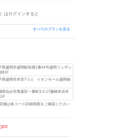
）はログインすると
すべてのプランを見る
手県盛岡市盛岡駅前通1番44号盛岡フェザン
館B1F
手県盛岡市本宮7-1-1 イオンモール盛岡南
城県仙台市青葉区一番町3-2-17藤崎本店本
1F
店舗は各コース詳細画面をご確認ください
OFF