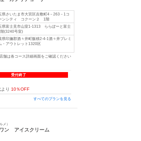
玉県さいたま市大宮区吉敷町4－263－1コ
ーンシティ コクーン２ 1階
玉県富士見市山室1-1313 ららぽーと富士
階(3240号室)
葉県印旛郡酒々井町飯積2-4-1酒々井プレミ
ム・アウトレット1320区
店舗は各コース詳細画面をご確認ください
受付終了
代より
10％OFF
すべてのプランを見る
グルメ）
ワン アイスクリーム