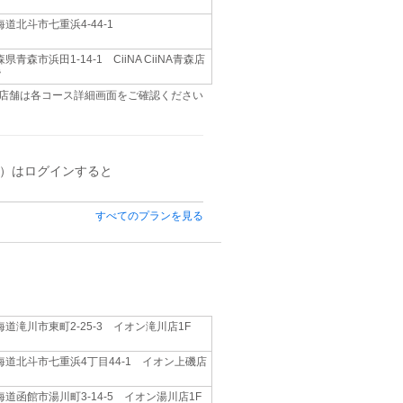
海道北斗市七重浜4-44-1
県青森市浜田1-14-1 CiiNA CiiNA青森店
階
店舗は各コース詳細画面をご確認ください
）はログインすると
すべてのプランを見る
海道滝川市東町2-25-3 イオン滝川店1F
海道北斗市七重浜4丁目44-1 イオン上磯店
海道函館市湯川町3-14-5 イオン湯川店1F