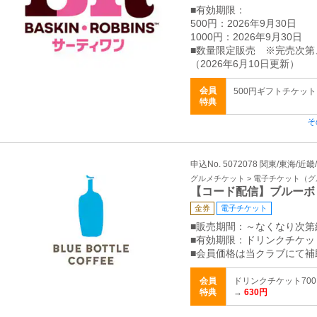
■有効期限：
500円：2026年9月30日
1000円：2026年9月30日
■数量限定販売 ※完売次
（2026年6月10日更新）
会員
500円ギフトチケット 
特典
そ
申込No. 5072078 関東/東海/近
グルメチケット > 電子チケット（
【コード配信】ブルーボ
金券
電子チケット
■販売期間：～なくなり次第
■有効期限：ドリンクチケット
■会員価格は当クラブにて補
会員
ドリンクチケット700
特典
→
630円