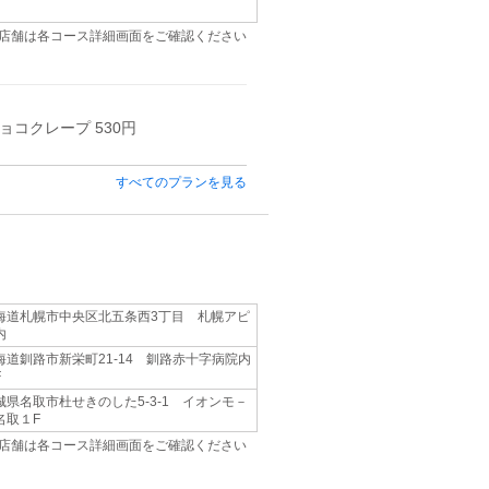
店舗は各コース詳細画面をご確認ください
ョコクレープ 530円
すべてのプランを見る
海道札幌市中央区北五条西3丁目 札幌アピ
内
海道釧路市新栄町21-14 釧路赤十字病院内
F
城県名取市杜せきのした5-3-1 イオンモ－
名取１F
店舗は各コース詳細画面をご確認ください