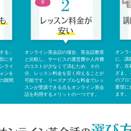
オンラ
する」
オンライン英会話の場合、英会話教室
に、講
部にす
と比較し、サービスの運営費や人件費
す。在
ンライ
のコストが少なくて済むため、その
ざま。
ォンを
分、レッスン料金を安く抑えることが
のプロ
の隙間
可能です。リーズナブルな料金でレッ
要望に
スンが受講できる点もオンライン英会
ます。
話を利用するメリットの一つです。