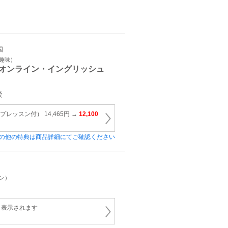
国
・趣味）
オンライン・イングリッシュ
後
レッスン付） 14,465円 →
12,100
の他の特典は商品詳細にてご確認ください
イン）
と表示されます