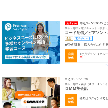
申込No. 5059345 全
おすすめ
学ぶ・趣味 > 電子チケット（学ぶ
コード配信／ピアソン・
金券
電子チケット
■有効期限：購入から1か月
会員
1か月プラン （グループ
特典
円
そ
申込No. 5051329
学ぶ・趣味 > 英語（通信・オンラ
ＤＭＭ英会話
会員
特典はログインする
特典