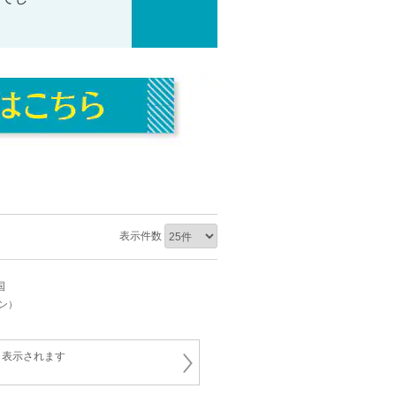
表示件数
国
イン）
と表示されます