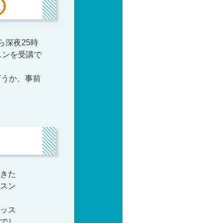
深夜25時
スンを受講で
どうか、事前
きた
スン
ッス
でし