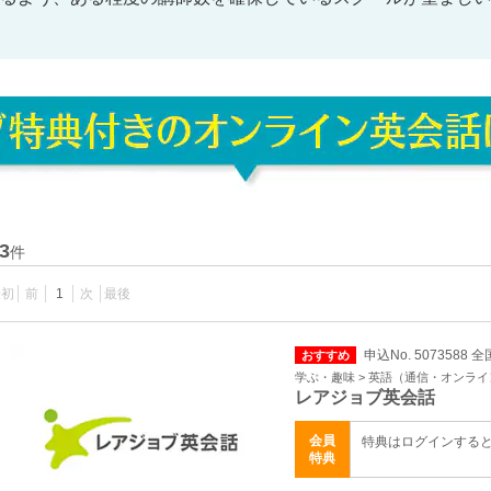
3
件
最初
前
1
次
最後
申込No. 5073588 全
おすすめ
学ぶ・趣味 > 英語（通信・オンラ
レアジョブ英会話
会員
特典はログインする
特典