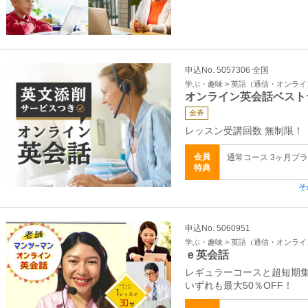
申込No. 5057306 全国
学ぶ・趣味 > 英語（通信・オンラ
オンライン英会話ベスト
金券
レッスン受講回数 無制限！
会員
通常コース 3ヶ月プラン
特典
そ
申込No. 5060951
学ぶ・趣味 > 英語（通信・オンラ
ｅ英会話
レギュラーコースと超短期
いずれも最大50％OFF！