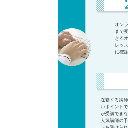
オン
まで
きる
レッ
に確
在籍する講師
いポイントで
が受講できな
人気講師の予
ンを受けられ