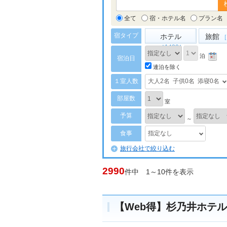
全て
宿・ホテル名
プラン名
宿タイプ
ホテル
旅館
［
［1432］
泊
宿泊日
連泊を除く
１室人数
大人2名
子供0名
添寝0名
部屋数
室
予算
～
食事
指定なし
旅行会社で絞り込む
2990
件中 1～10件を表示
【Web得】杉乃井ホテ