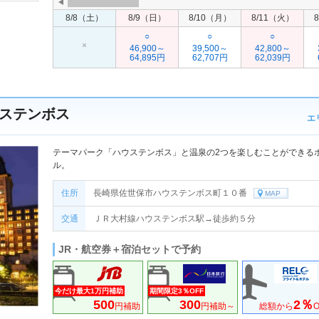
8/8（土）
8/9（日）
8/10（月）
8/11（火）
○
○
○
×
46,900～
39,500～
42,800～
64,895円
62,707円
62,039円
ステンボス
エ
テーマパーク「ハウステンボス」と温泉の2つを楽しむことができる
ル。
住所
長崎県佐世保市ハウステンボス町１０番
MAP
交通
ＪＲ大村線ハウステンボス駅→徒歩約５分
JR・航空券＋宿泊セットで予約
今だけ最大1万円補助
期間限定3％OFF
500
300
2％
円補助
円補助～
総額から
O