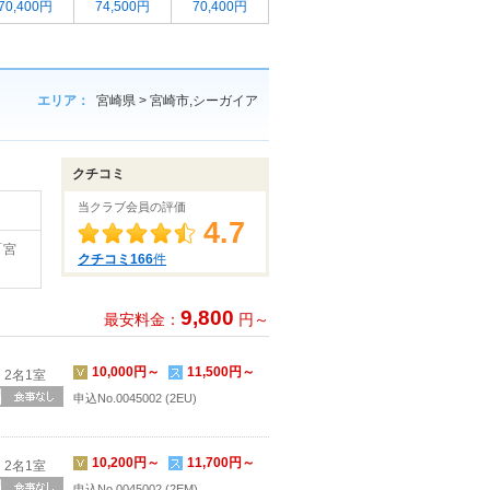
70,400円
74,500円
70,400円
エリア：
宮崎県 > 宮崎市,シーガイア
クチコミ
当クラブ会員の評価
4.7
「宮
クチコミ166
件
9,800
最安料金：
円～
10,000円～
11,500円～
2名1室
申込No.0045002 (2EU)
10,200円～
11,700円～
2名1室
申込No.0045002 (2EM)