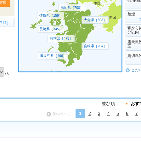
宿泊補
中国
福岡県［700］
禁煙
佐賀県［159］
四国
［
大分県［608］
717］
駅から
長崎県［345］
分以内
熊本県［478］
露天風
室
宮崎県［204］
貸切風
鹿児島県［496］
こだ
/人
並び順：
おす
1
2
3
4
5
6
7
前のページ
ル