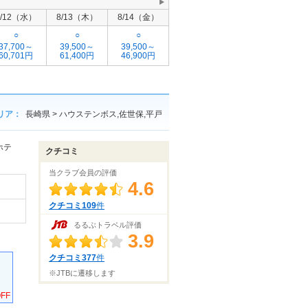
8/12（水）
8/13（木）
8/14（金）
○
○
○
37,700～
39,500～
39,500～
60,701円
61,400円
46,900円
リア：
長崎県 > ハウステンボス,佐世保,平戸
ホテ
クチコミ
当クラブ会員の評価
4.6
クチコミ109
件
るるぶトラベル評価
3.9
クチコミ377
件
※JTBに遷移します
FF