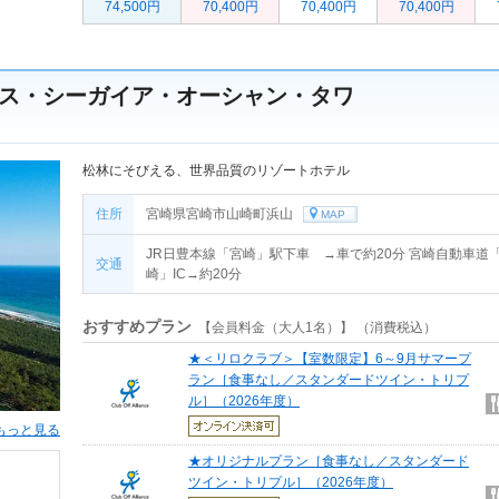
74,500円
70,400円
70,400円
70,400円
ス・シーガイア・オーシャン・タワ
松林にそびえる、世界品質のリゾートホテル
住所
宮崎県宮崎市山崎町浜山
MAP
JR日豊本線「宮崎」駅下車 →車で約20分 宮崎自動車道
交通
崎」IC→約20分
おすすめプラン
【会員料金（大人1名）】 （消費税込）
★＜リロクラブ＞【室数限定】6～9月サマープ
ラン［食事なし／スタンダードツイン・トリプ
ル］（2026年度）
もっと見る
★オリジナルプラン［食事なし／スタンダード
ツイン・トリプル］（2026年度）