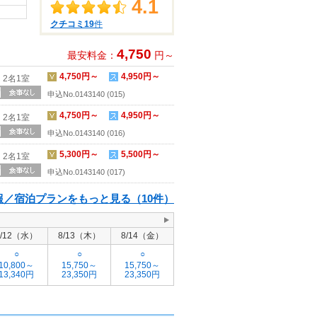
4.1
クチコミ19
件
4,750
最安料金：
円～
4,750円～
4,950円～
2名1室
申込No.0143140 (015)
4,750円～
4,950円～
2名1室
申込No.0143140 (016)
5,300円～
5,500円～
2名1室
申込No.0143140 (017)
報／宿泊プランをもっと見る（10件）
8/12（水）
8/13（木）
8/14（金）
○
○
○
10,800～
15,750～
15,750～
13,340円
23,350円
23,350円