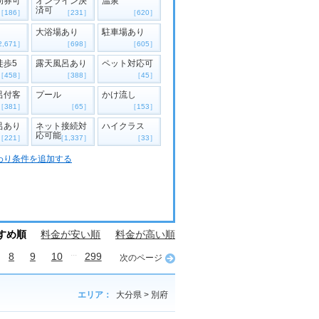
助券可
オンライン決
温泉
済可
［186］
［231］
［620］
大浴場あり
駐車場あり
2,671］
［698］
［605］
徒歩5
露天風呂あり
ペット対応可
［458］
［388］
［45］
呂付客
プール
かけ流し
［381］
［65］
［153］
呂あり
ネット接続対
ハイクラス
応可能
［221］
［1,337］
［33］
わり条件を追加する
すめ順
料金が安い順
料金が高い順
...
8
9
10
299
次のページ
エリア：
大分県 > 別府