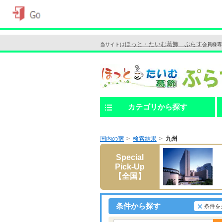
ほっと・たいむ葛飾 ぷらす
当サイトは
会員様専
カテゴリから探す
国内の宿
検索結果
九州
Special
Pick-Up
【全国】
条件から探す
条件を