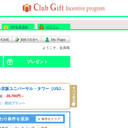
VIP会員登録
ログイン
ようこそ、会員様
プレゼント
す
ホテル京阪ユニバーサル・タワー［USJ貸切限定］
べ
て
金：
28,700
円～
見
る
金・宿泊プランへ
わり条件を追加
条件をクリア