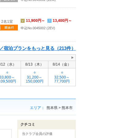
11,900円～
13,400円～
2名1室
申込No.0045002 (2EV)
／宿泊プランをもっと見る（213件）
8/12（水）
8/13（木）
8/14（金）
○
○
○
33,800～
31,200～
32,500～
109,500円
150,000円
77,700円
エリア：
熊本県 > 熊本市
クチコミ
当クラブ会員の評価