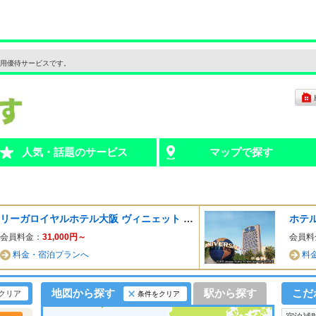
用優待サービスです。
人気・話題のサービス
マップで探す
リーガロイヤルホテル大阪 ヴィニェット コレクション［USJ貸切限定］
会員料金：
31,000
円～
会員料
料金・宿泊プランへ
料
地図から探す
駅から探す
こだ
クリア
条件をクリア