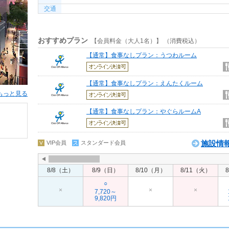
交通
おすすめプラン
【会員料金（大人1名）】 （消費税込）
【通常】食事なしプラン：うつわルーム
【通常】食事なしプラン：えんたくルーム
もっと見る
【通常】食事なしプラン：やぐらルームA
施設情
VIP会員
スタンダード会員
8/8（土）
8/9（日）
8/10（月）
8/11（火）
○
×
×
×
7,720～
9,820円