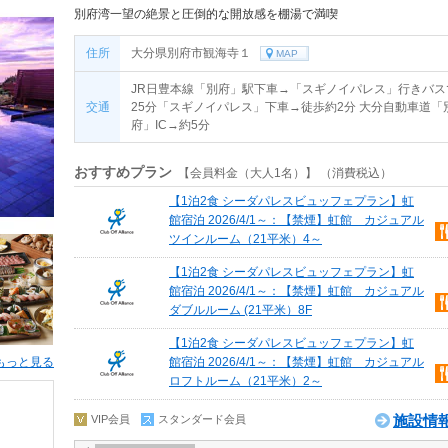
別府湾一望の絶景と圧倒的な開放感を棚湯で満喫
住所
大分県別府市観海寺１
MAP
JR日豊本線「別府」駅下車→「スギノイパレス」行きバス
交通
25分「スギノイパレス」下車→徒歩約2分 大分自動車道「
府」IC→約5分
おすすめプラン
【会員料金（大人1名）】 （消費税込）
【1泊2食 シーダパレスビュッフェプラン】虹
館宿泊 2026/4/1～：【禁煙】虹館 カジュアル
ツインルーム（21平米）4～
【1泊2食 シーダパレスビュッフェプラン】虹
館宿泊 2026/4/1～：【禁煙】虹館 カジュアル
ダブルルーム (21平米）8F
【1泊2食 シーダパレスビュッフェプラン】虹
もっと見る
館宿泊 2026/4/1～：【禁煙】虹館 カジュアル
ロフトルーム（21平米）2～
施設情
VIP会員
スタンダード会員