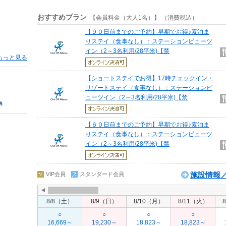
おすすめプラン
【会員料金（大人1名）】 （消費税込）
【９０日前までのご予約】早期でお得♪素泊ま
りステイ（食事なし）：ステーションビューツ
イン（2～3名利用/28平米)【禁
もっと見る
【ショートステイでお得】17時チェックイン・
リゾートステイ（食事なし）：ステーションビ
ューツイン（2～3名利用/28平米)【禁
【６０日前までのご予約】早期でお得♪素泊ま
りステイ（食事なし）：ステーションビューツ
イン（2～3名利用/28平米)【禁
施設情報／
VIP会員
スタンダード会員
8/8（土）
8/9（日）
8/10（月）
8/11（火）
○
○
○
○
16,669～
19,230～
18,823～
18,823～