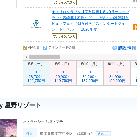
★＜リロクラブ＞【室数限定】6～9月サマープ
ラン～宮崎郷土料理など、こだわりの和洋朝食
ビュッフェ～［朝食付き／スタンダードツイ
ン・トリプル］（2026年度）
施設情報
VIP会員
スタンダード会員
8/8（土）
8/9（日）
8/10（月）
8/11（火）
○
○
○
○
28,700～
29,900～
31,200～
34,900～
111,750円
149,750円
137,250円
150,000円
by 星野リゾート
わさラッシュ！城下マチ
住所
熊本県熊本市中央区手取本町5-1
MAP