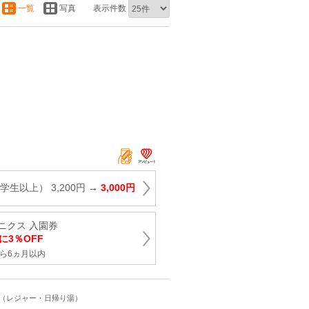
一覧
写真
表示件数
生以上） 3,200円 →
3,000円
ニクス 入園券
に3％OFF
ら6ヵ月以内
ト（レジャー・日帰り湯）