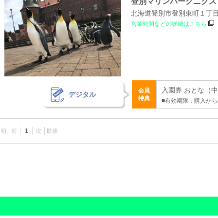
登別マリンパークニクス
北海道登別市登別東町１丁
営業時間などの詳細はこちら
入園券 おとな（中学
会員
デジタル
特典
■有効期限：購入から
最初
前
1
次
最後