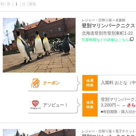
最初
前
1
次
最後
レジャー・日帰り湯 > 水族館
登別マリンパークニクス
北海道登別市登別東町1-22
営業時間などの詳細はこちら
会員
入園料 おとな（中学
クーポン
特典
登別マリンパーク
会員
アソビュー！
3,200円～ →
さら
特典
■有効期限：購入日か
レジャー・日帰り湯 > 電子チケッ