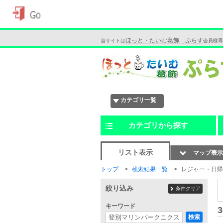
ほっと・たいむ葛飾 ぷらす
当サイトは
会員様専
カテゴリ一覧
カテゴリから探す
リスト表示
マップ表示
トップ
検索結果一覧
レジャー・日帰
絞り込み
条件クリア
キーワード
3
検索