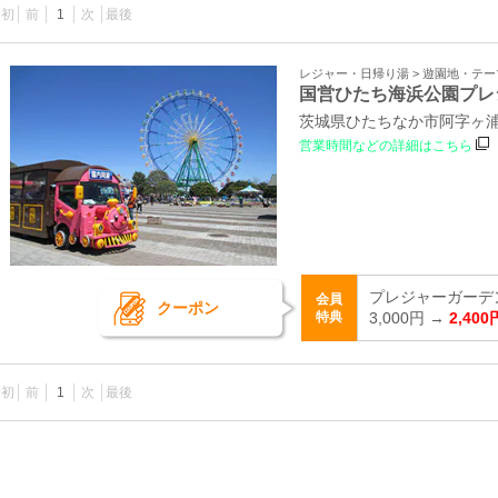
最初
前
1
次
最後
レジャー・日帰り湯 > 遊園地・テ
国営ひたち海浜公園プレ
茨城県ひたちなか市阿字ヶ浦町
営業時間などの詳細はこちら
プレジャーガーデ
会員
クーポン
特典
3,000円 →
2,400
最初
前
1
次
最後