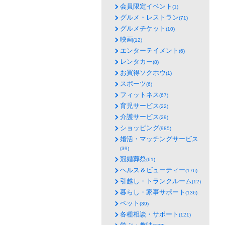
会員限定イベント
(1)
グルメ・レストラン
(71)
グルメチケット
(10)
映画
(12)
エンターテイメント
(6)
レンタカー
(8)
お買得ソクホウ
(1)
スポーツ
(6)
フィットネス
(67)
育児サービス
(22)
介護サービス
(29)
ショッピング
(985)
婚活・マッチングサービス
(39)
冠婚葬祭
(61)
ヘルス＆ビューティー
(176)
引越し・トランクルーム
(12)
暮らし・家事サポート
(136)
ペット
(39)
各種相談・サポート
(121)