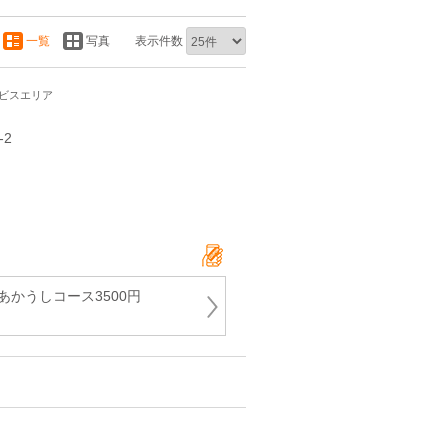
一覧
写真
表示件数
ービスエリア
‐2
あかうしコース3500円