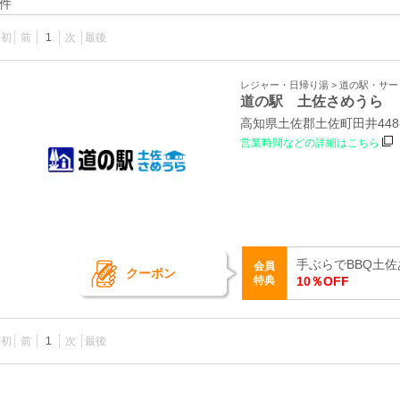
件
最初
前
1
次
最後
レジャー・日帰り湯 > 道の駅・サ
道の駅 土佐さめうら
高知県土佐郡土佐町田井448
営業時間などの詳細はこちら
手ぶらでBBQ土佐
会員
クーポン
特典
10％OFF
最初
前
1
次
最後