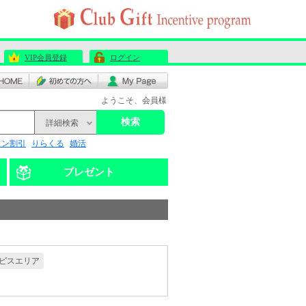
VIP会員登録
ログイン
ようこそ、会員様
検索
詳細検索
リン割引
りらくる
婚活
プレゼント
ビスエリア