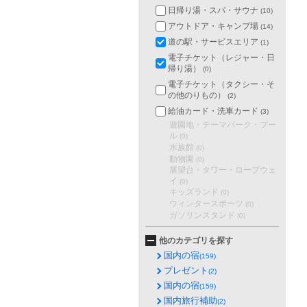
日帰り湯・スパ・サウナ
(10)
アウトドア・キャンプ場
(14)
道の駅・サービスエリア
(1)
電子チケット（レジャー・日
帰り湯）
(0)
電子チケット（タクシー・そ
の他のりもの）
(2)
給油カード・洗車カード
(3)
遊園地・テーマパーク・プー
ル
(0)
水族館
(0)
動物園
(0)
展望台・タワー・ロープウェ
イ
(0)
キッズランド
(0)
ウィンタースポーツ
(0)
ガソリンスタンド
(0)
他のカテゴリを探す
国内の宿
(159)
プレゼント
(2)
国内の宿
(159)
国内旅行補助
(2)