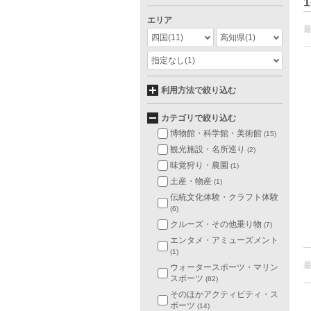
1
エリア
四国
(11)
高知県
(1)
指定なし
(1)
利用方法で絞り込む
カテゴリで絞り込む
博物館・科学館・美術館
(15)
観光施設・名所巡り
(2)
味覚狩り・農園
(1)
土産・物産
(1)
伝統文化体験・クラフト体験
(6)
クルーズ・その他乗り物
(7)
エンタメ・アミューズメント
(1)
ウォータースポーツ・マリン
スポーツ
(82)
そのほかアクティビティ・ス
ポーツ
(14)