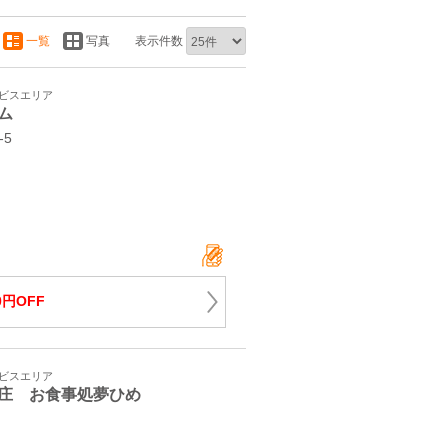
一覧
写真
表示件数
ービスエリア
ム
‐5
0円OFF
ービスエリア
庄 お食事処夢ひめ