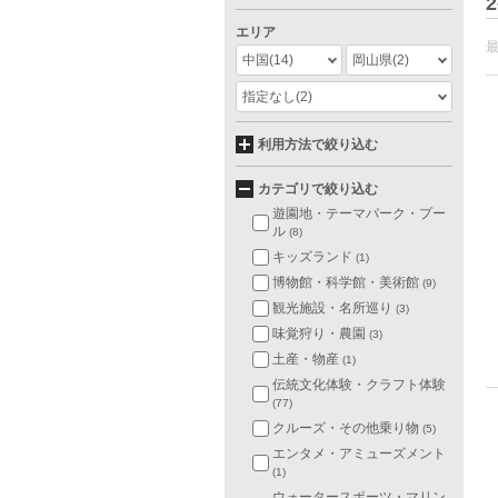
2
エリア
中国
(14)
岡山県
(2)
指定なし
(2)
利用方法で絞り込む
カテゴリで絞り込む
遊園地・テーマパーク・プー
ル
(8)
キッズランド
(1)
博物館・科学館・美術館
(9)
観光施設・名所巡り
(3)
味覚狩り・農園
(3)
土産・物産
(1)
伝統文化体験・クラフト体験
(77)
クルーズ・その他乗り物
(5)
エンタメ・アミューズメント
(1)
ウォータースポーツ・マリン