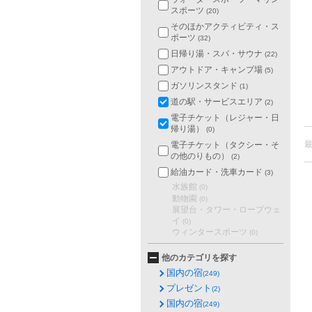
スポーツ
(20)
そのほかアクティビティ・ス
ポーツ
(32)
日帰り湯・スパ・サウナ
(22)
アウトドア・キャンプ場
(5)
ガソリンスタンド
(1)
道の駅・サービスエリア
(2)
電子チケット（レジャー・日
帰り湯）
(0)
電子チケット（タクシー・そ
の他のりもの）
(2)
給油カード・洗車カード
(3)
水族館
(0)
動物園
(0)
展望台・タワー・ロープウェ
イ
(0)
ウィンタースポーツ
(0)
他のカテゴリを探す
国内の宿
(249)
プレゼント
(2)
国内の宿
(249)