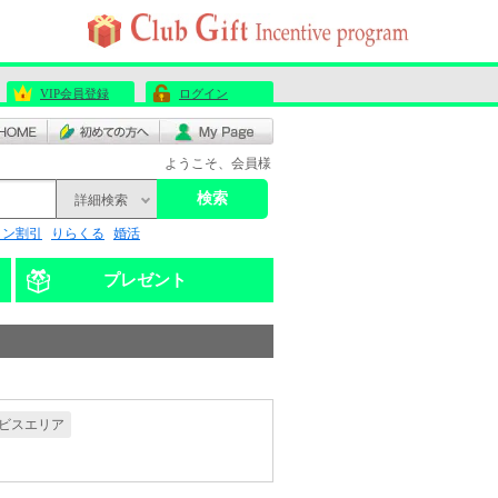
VIP会員登録
ログイン
ようこそ、会員様
検索
詳細検索
リン割引
りらくる
婚活
プレゼント
ビスエリア