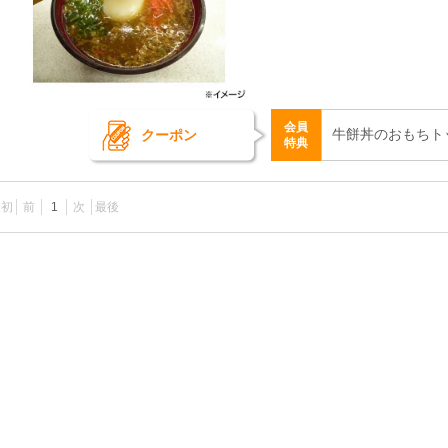
会員
牛餅丼のおもちト
クーポン
特典
最初
前
1
次
最後