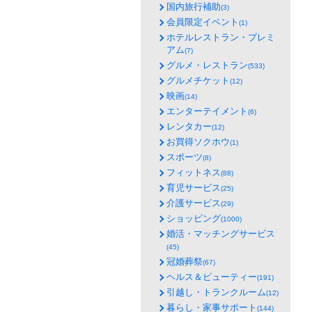
国内旅行補助
(3)
会員限定イベント
(1)
ホテルレストラン・プレミ
アム
(7)
グルメ・レストラン
(533)
グルメチケット
(12)
映画
(14)
エンターテイメント
(6)
レンタカー
(12)
お買得ソクホウ
(1)
スポーツ
(8)
フィットネス
(88)
育児サービス
(25)
介護サービス
(29)
ショッピング
(1000)
婚活・マッチングサービス
(45)
冠婚葬祭
(67)
ヘルス＆ビューティー
(191)
引越し・トランクルーム
(12)
暮らし・家事サポート
(144)