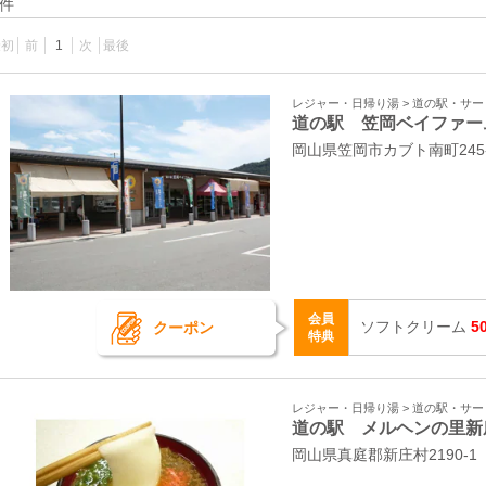
件
最初
前
1
次
最後
レジャー・日帰り湯 > 道の駅・サ
道の駅 笠岡ベイファー
岡山県笠岡市カブト南町245
会員
ソフトクリーム
5
クーポン
特典
レジャー・日帰り湯 > 道の駅・サ
道の駅 メルヘンの里新
岡山県真庭郡新庄村2190‐1