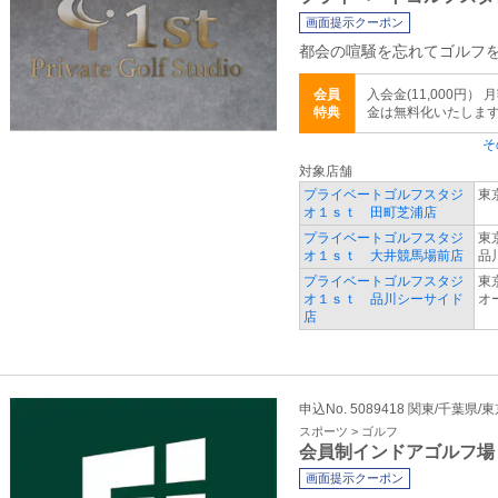
画面提示クーポン
都会の喧騒を忘れてゴルフ
会員
入会金(11,000円
特典
金は無料化いたしま
そ
対象店舗
プライベートゴルフスタジ
東
オ１ｓｔ 田町芝浦店
プライベートゴルフスタジ
東
オ１ｓｔ 大井競馬場前店
品
プライベートゴルフスタジ
東
オ１ｓｔ 品川シーサイド
オ
店
申込No. 5089418 関東/千葉県/
スポーツ > ゴルフ
会員制インドアゴルフ場
画面提示クーポン