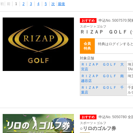
最初
前
1
2
3
4
5
次
最後
申込No. 5007570 
おすすめ
スポーツ > ゴルフ
ＲＩＺＡＰ ＧＯＬＦ（
会員
特典はログインする
特典
対象店舗
ＲＩＺＡＰ ＧＯＬＦ 大
埼
宮店
TA
ＲＩＺＡＰ ＧＯＬＦ 南
埼
越谷店
ＲＩＺＡＰ ＧＯＬＦ 千
千
葉店
ル
申込No. 5050780 全
おすすめ
スポーツ > ゴルフ
○リロのゴルフ券