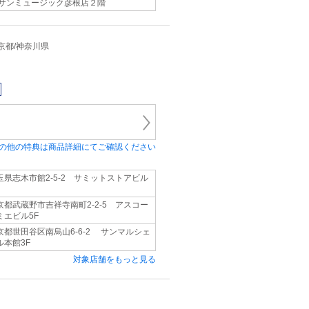
 サンミュージック彦根店２階
/東京都/神奈川県
の他の特典は商品詳細にてご確認ください
玉県志木市館2-5-2 サミットストアビル
京都武蔵野市吉祥寺南町2-2-5 アスコー
ミエビル5F
京都世田谷区南烏山6-6-2 サンマルシェ
ル本館3F
対象店舗をもっと見る