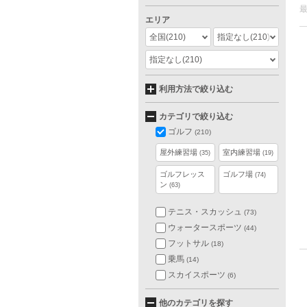
エリア
全国
(210)
指定なし
(210)
指定なし
(210)
利用方法で絞り込む
カテゴリで絞り込む
ゴルフ
(210)
屋外練習場
室内練習場
(35)
(19)
ゴルフレッス
ゴルフ場
(74)
ン
(63)
テニス・スカッシュ
(73)
ウォータースポーツ
(44)
フットサル
(18)
乗馬
(14)
スカイスポーツ
(6)
他のカテゴリを探す