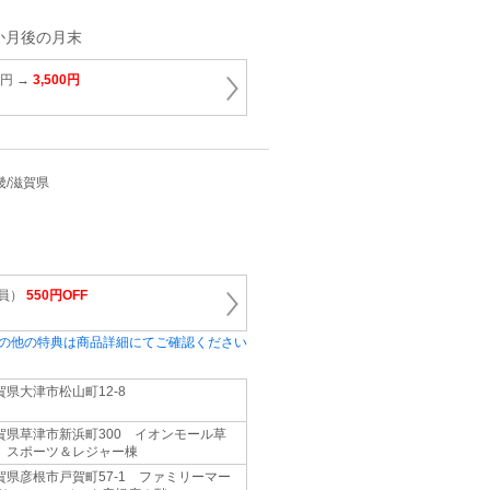
か月後の月末
0円 →
3,500円
近畿/滋賀県
会員）
550円OFF
の他の特典は商品詳細にてご確認ください
賀県大津市松山町12-8
賀県草津市新浜町300 イオンモール草
 スポーツ＆レジャー棟
賀県彦根市戸賀町57-1 ファミリーマー