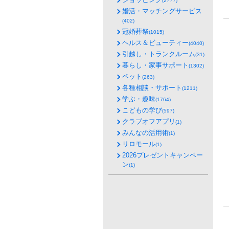
(2777)
婚活・マッチングサービス
(402)
冠婚葬祭
(1015)
ヘルス＆ビューティー
(4040)
引越し・トランクルーム
(31)
暮らし・家事サポート
(1302)
ペット
(263)
各種相談・サポート
(1211)
学ぶ・趣味
(1764)
こどもの学び
(597)
クラブオフアプリ
(1)
みんなの活用術
(1)
リロモール
(1)
2026プレゼントキャンペー
ン
(1)