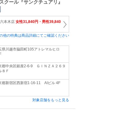
スクール『サンクチュアリ』
 六本木店
女性31,840円・男性39,840
の他の特典は商品詳細にてご確認ください
玉県川越市脇田町105アトレマルヒロ
F
京都中央区銀座2‐6‐9 ＧＩＮＺＡ２６９
ル８Ｆ
都新宿区西新宿1-16-11 AIビル 4F
対象店舗をもっと見る