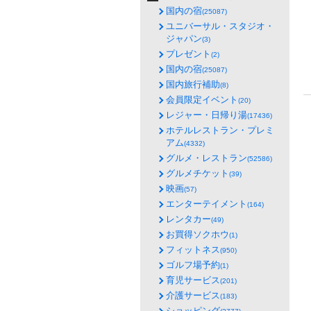
国内の宿
(25087)
ユニバーサル・スタジオ・
ジャパン
(3)
プレゼント
(2)
国内の宿
(25087)
国内旅行補助
(8)
会員限定イベント
(20)
レジャー・日帰り湯
(17436)
ホテルレストラン・プレミ
アム
(4332)
グルメ・レストラン
(52586)
グルメチケット
(39)
映画
(57)
エンターテイメント
(164)
レンタカー
(49)
お買得ソクホウ
(1)
フィットネス
(950)
ゴルフ場予約
(1)
育児サービス
(201)
介護サービス
(183)
ショッピング