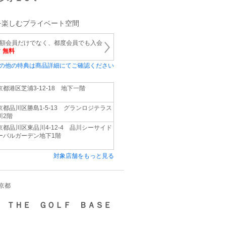
を楽しむプライベート空間
） 月額会員だけでなく、都度会員でも入会
す
無料
の他の特典は商品詳細にてご確認ください
京都港区芝浦3-12-18 地下一階
京都品川区勝島1-5-13 グランロジテラス
川2階
京都品川区東品川4-12-4 品川シーサイド
ーバルガーデン地下1階
対象店舗をもっと見る
東京都
 ＴＨＥ ＧＯＬＦ ＢＡＳＥ