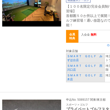
画面提示クーポン
【１００名限定/完全会員制
習場】
首都圏５０か所以上で展開
ルフ練習場！通い放題なの
能！
会員
入会金
無料
特典
そ
対象店舗
ＳＭＡＲＴ ＧＯＬＦ み
埼
ずほ台店
ト
ＳＭＡＲＴ ＧＯＬＦ 西
埼
川口店
階
ＳＭＡＲＴ ＧＯＬＦ 志
埼玉
木店
申込No. 5089157 関東/東京都
スポーツ > ゴルフ
プライベートゴルフスタ