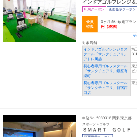
インドアゴルフレンジ＆
印刷クーポン
画面提示クーポン
会員
3ヶ月通い放題プラン
特典
円（税別）
そ
対象店舗
インドアゴルフレンジ＆ス
埼
クール『サンクチュアリ』
B1
アトレ川越
初心者専用ゴルフスクール
東
『サンクチュアリ』銀座有
ビ
楽町
初心者専用ゴルフスクール
東京
『サンクチュアリ』新宿西
口店
申込No. 5089318 関東/東京都
スポーツ > ゴルフ
ＳＭＡＲＴ ＧＯＬＦ