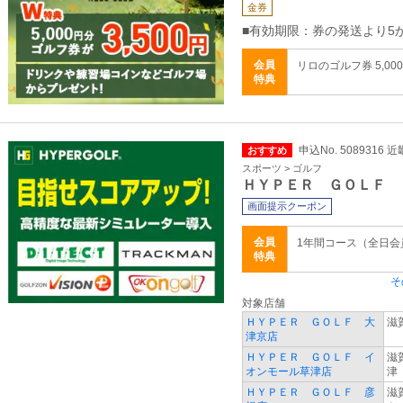
金券
■有効期限：券の発送より5
会員
リロのゴルフ券 5,00
特典
申込No. 5089316 
おすすめ
スポーツ > ゴルフ
ＨＹＰＥＲ ＧＯＬＦ
画面提示クーポン
会員
1年間コース（全日
特典
そ
対象店舗
ＨＹＰＥＲ ＧＯＬＦ 大
滋
津京店
ＨＹＰＥＲ ＧＯＬＦ イ
滋
オンモール草津店
津
ＨＹＰＥＲ ＧＯＬＦ 彦
滋