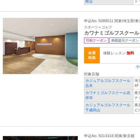
根店
ト
申込No. 5089011 関東/埼玉県
スポーツ > ゴルフ
カワナミゴルフスクール
印刷クーポン
画面提示クーポン
会員
体験レッスン
無料
特典
そ
対象店舗
カジュアルゴルフスクール
埼
志木
4F
カワナミゴルフスクール吉
東
祥寺
ナ
カジュアルゴルフスクール
東
千歳烏山
ビ
申込No. 5014316 関東/東京都