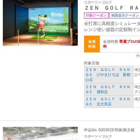
スポーツ > ゴルフ
ＺＥＮ ＧＯＬＦ ＲＡ
印刷クーポン
画面提示クーポン
全打席に高精度シミュレー
レンジ使い放題の定額制イ
会員
会員特典
専属プロの体
特典
料
そ
対象店舗
ＺＥＮ ＧＯＬＦ ＲＡＮ
埼
ＧＥ けやきひろば 新都
ひ
心店
ＺＥＮ ＧＯＬＦ ＲＡＮ
埼
ＧＥ 浦和店
ク
ＺＥＮ ＧＯＬＦ ＲＡＮ
埼
ＧＥ 北大宮店
申込No. 5003629 関東/東京都
スポーツ > ゴルフ