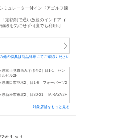
/シミュレーター付インドアゴルフ練
！！定額制で通い放題のインドアゴ
で値段を気にせず何度でも利用可
の他の特典は商品詳細にてご確認ください
玉県富士見市西みずほ台2丁目1-1 セン
ラルビル2F
玉県川口市並木2丁目1-6 フォーバーツ2
県新座市東北2丁目30-21 TAIRAYA 2F
対象店舗をもっと見る
ジオ１ｓｔ