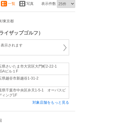
一覧
写真
表示件数
関東/東京都
ライザップゴルフ）
と表示されます
玉県さいたま市大宮区大門町2-22-1
iGAビル１F
玉県越谷市新越谷1-31-2
葉県千葉市中央区弁天1-5-1 オーパスビ
ディング1F
対象店舗をもっと見る
国