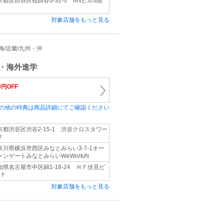
京都世田谷区祖師谷3-32-3 NNビル3階
対象店舗をもっと見る
/東海/近畿/九州・沖
・海外進学
00円OFF
の他の特典は商品詳細にてご確認ください
京都渋谷区渋谷2‐15‐1 渋谷クロスタワー
Ｆ
奈川県横浜市西区みなとみらい3-7-1オー
ャンゲートみなとみらいWeWork内
知県名古屋市中区錦1‐18‐24 ＨＦ伏見ビ
6Ｆ
対象店舗をもっと見る