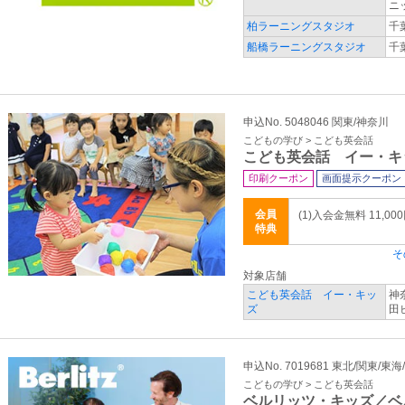
ニ
柏ラーニングスタジオ
千
船橋ラーニングスタジオ
千
申込No. 5048046 関東/神奈川
こどもの学び > こども英会話
こども英会話 イー・キ
印刷クーポン
画面提示クーポン
会員
(1)入会金無料 11,00
特典
そ
対象店舗
こども英会話 イー・キッ
神
ズ
田
申込No. 7019681 東北/関東/東
こどもの学び > こども英会話
ベルリッツ・キッズ／