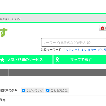
用優待サービスです。
注目キーワード
アウトレット
レンタカー
ガソ
人気・話題のサービス
マップで探す
選択中の条件：
こどもの学び
こども英会話
9
件