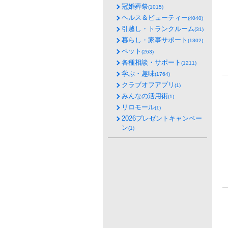
冠婚葬祭
(1015)
ヘルス＆ビューティー
(4040)
引越し・トランクルーム
(31)
暮らし・家事サポート
(1302)
ペット
(263)
各種相談・サポート
(1211)
学ぶ・趣味
(1764)
クラブオフアプリ
(1)
みんなの活用術
(1)
リロモール
(1)
2026プレゼントキャンペー
ン
(1)