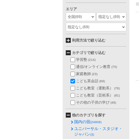
エリア
全国
(69)
指定なし
(69)
指定なし
(69)
利用方法で絞り込む
カテゴリで絞り込む
学習塾
(214)
通信/オンライン教育
(75)
家庭教師
(23)
こども英会話
(69)
こども教室（運動系）
(76)
こども教室（芸術系）
(91)
その他の子供の学び
(49)
他のカテゴリを探す
国内の宿
(24909)
ユニバーサル・スタジオ・
ジャパン
(3)