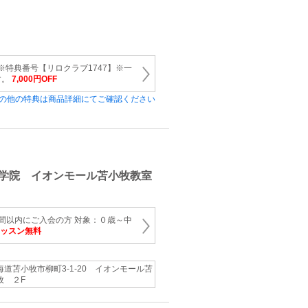
 ※特典番号【リロクラブ1747】※一
す。
7,000円OFF
の他の特典は商品詳細にてご確認ください
学院 イオンモール苫小牧教室
間以内にご入会の方 対象：０歳～中
レッスン無料
海道苫小牧市柳町3-1-20 イオンモール苫
牧 ２F