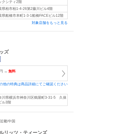
ックシティ2階
葉県柏市柏1-4-26第2藤川ビル4階
葉県船橋市本町1-3-1船橋FACEビル12階
対象店舗をもっと見る
ッズ
0円 →
無料
の他の特典は商品詳細にてご確認ください
奈川県横浜市神奈川区鶴屋町3-31-5 久保
ビル3階
海/近畿/中国
ベルリッツ・ティーンズ