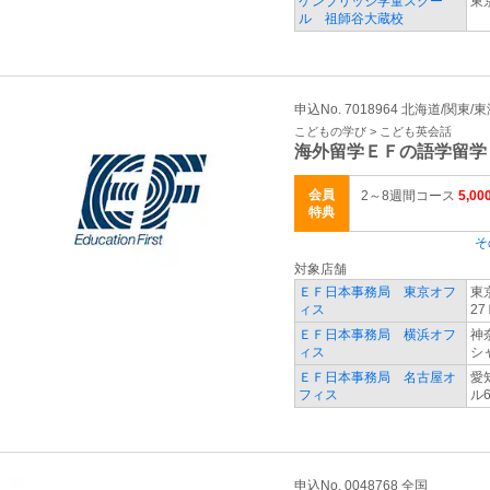
ケンブリッジ学童スクー
東
ル 祖師谷大蔵校
申込No. 7018964 北海道/関東
こどもの学び > こども英会話
海外留学ＥＦの語学留学
会員
2～8週間コース
5,0
特典
そ
対象店舗
ＥＦ日本事務局 東京オフ
東
ィス
27
ＥＦ日本事務局 横浜オフ
神
ィス
シ
ＥＦ日本事務局 名古屋オ
愛
フィス
ル
申込No. 0048768 全国