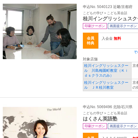
申込No. 5040123 近畿/京都府
こどもの学び > こども英会話
桂川イングリッシュスク
印刷クーポン
画面提示クーポン
会員
入会金
無料
特典
そ
対象店舗
桂川イングリッシュスクー
京
ル 川島梅園町教室（Ｋｉ
ｄｓクラスのみ）
桂川イングリッシュスクー
京
ル ＪＲ桂川教室
の
申込No. 5069496 北陸/石川県
こどもの学び > こども英会話
はくさん英語塾
印刷クーポン
画面提示クーポン