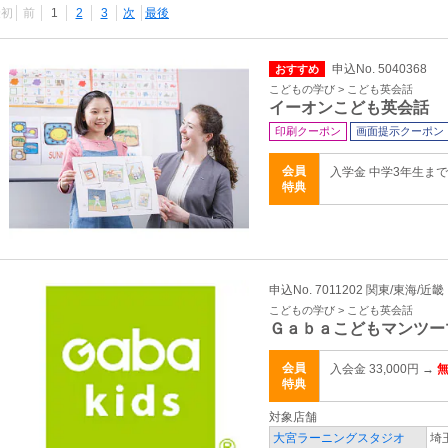
最初
前
1
2
3
次
最後
申込No. 5040368
おすすめ
こどもの学び > こども英会話
イーオンこども英会話
印刷クーポン
画面提示クーポン
会員
入学金 中学3年生までの
特典
申込No. 7011202 関東/東海/近畿
こどもの学び > こども英会話
Ｇａｂａこどもマンツー
会員
入会金 33,000円 →
特典
対象店舗
大宮ラーニングスタジオ
埼