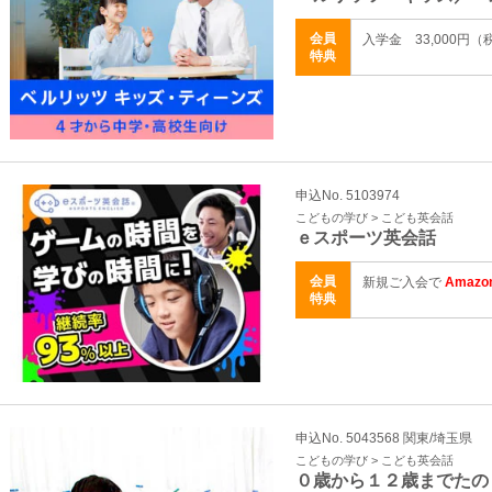
会員
入学金 33,000円
特典
申込No. 5103974
こどもの学び > こども英会話
ｅスポーツ英会話
会員
新規ご入会で
Amaz
特典
申込No. 5043568 関東/埼玉県
こどもの学び > こども英会話
０歳から１２歳までたの