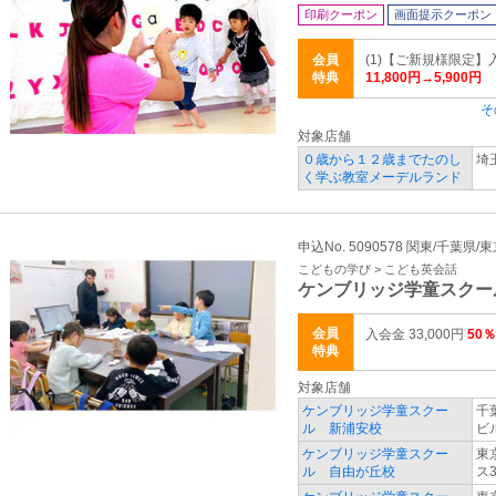
印刷クーポン
画面提示クーポン
会員
(1)【ご新規様限定
特典
11,800円→5,900円
そ
対象店舗
０歳から１２歳までたのし
埼
く学ぶ教室メーデルランド
申込No. 5090578 関東/千葉県/
こどもの学び > こども英会話
ケンブリッジ学童スクー
会員
入会金 33,000円
50％
特典
対象店舗
ケンブリッジ学童スクー
千
ル 新浦安校
ビ
ケンブリッジ学童スクー
東
ル 自由が丘校
ス