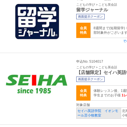
こどもの学び > こども英会話
留学ジャーナル
画面提示クーポン
会員
8週間まで(短期留学)
特典
部対象外がございま
そ
申込No. 5104017
こどもの学び > こども英会話
【店舗限定】セイハ英語
画面提示クーポン
会員
体験レッスン後、1週
特典
学生までのお子様
1
対象店舗
セイハ英語学院 イオンモ
北
ール苫小牧教室
小