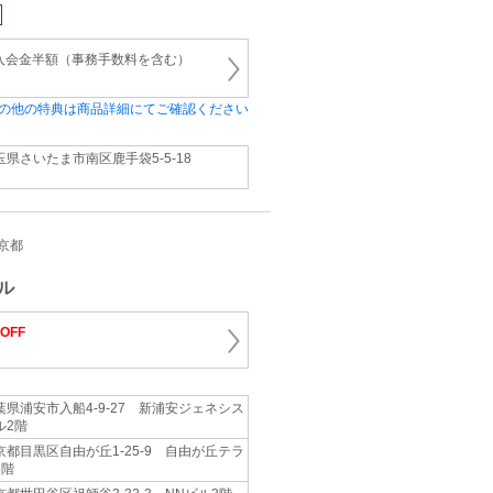
】入会金半額（事務手数料を含む）
の他の特典は商品詳細にてご確認ください
玉県さいたま市南区鹿手袋5-5-18
東京都
ル
OFF
葉県浦安市入船4-9-27 新浦安ジェネシス
ル2階
京都目黒区自由が丘1-25-9 自由が丘テラ
3階