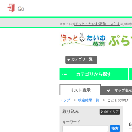
ほっと・たいむ葛飾 ぷらす
当サイトは
会員様専
カテゴリ一覧
カテゴリから探す
リスト表示
マップ表示
トップ
検索結果一覧
こどもの学び
絞り込み
条件クリア
キーワード
6
検索