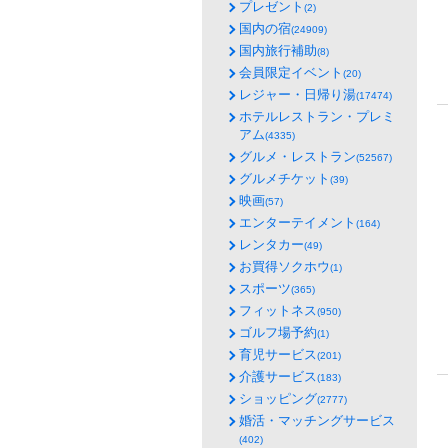
プレゼント
(2)
国内の宿
(24909)
国内旅行補助
(8)
会員限定イベント
(20)
レジャー・日帰り湯
(17474)
ホテルレストラン・プレミ
アム
(4335)
グルメ・レストラン
(52567)
グルメチケット
(39)
映画
(57)
エンターテイメント
(164)
レンタカー
(49)
お買得ソクホウ
(1)
スポーツ
(365)
フィットネス
(950)
ゴルフ場予約
(1)
育児サービス
(201)
介護サービス
(183)
ショッピング
(2777)
婚活・マッチングサービス
(402)