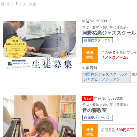
最初
前
1
次
最後
申込No. 5099912
学ぶ・趣味 > 習い事（音楽系）
河野祐亮ジャズスクール
画面提示クーポン
会員
ご入会者全員にプレ
特典
『メトロノーム』
対象店舗
河野祐亮ジャズスクール／
東
ジャズピアノレッスン
New
申込No. 5593330
学ぶ・趣味 > 習い事（音楽系）
音の森教室
画面提示クーポン
会員
初回月謝
500円OFF
特典