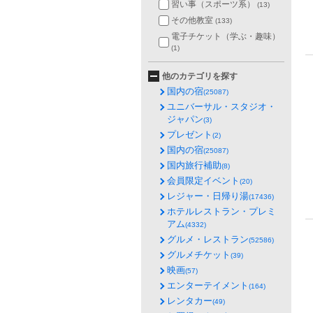
習い事（スポーツ系）
(13)
その他教室
(133)
電子チケット（学ぶ・趣味）
(1)
他のカテゴリを探す
国内の宿
(25087)
ユニバーサル・スタジオ・
ジャパン
(3)
プレゼント
(2)
国内の宿
(25087)
国内旅行補助
(8)
会員限定イベント
(20)
レジャー・日帰り湯
(17436)
ホテルレストラン・プレミ
アム
(4332)
グルメ・レストラン
(52586)
グルメチケット
(39)
映画
(57)
エンターテイメント
(164)
レンタカー
(49)