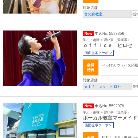
対象店舗
音の森教室
栃
New
申込No. 5593356
学ぶ・趣味 > 習い事（音楽系）
ｏｆｆｉｃｅ ヒロセ
画面提示クーポン
会員
べっぴんヴォイス応
特典
対象店舗
ｏｆｆｉｃｅ ヒロセ
愛
New
申込No. 5592979
学ぶ・趣味 > 習い事（音楽系）
ボーカル教室マーメイド
画面提示クーポン
会員
初月お月謝（単発レッ