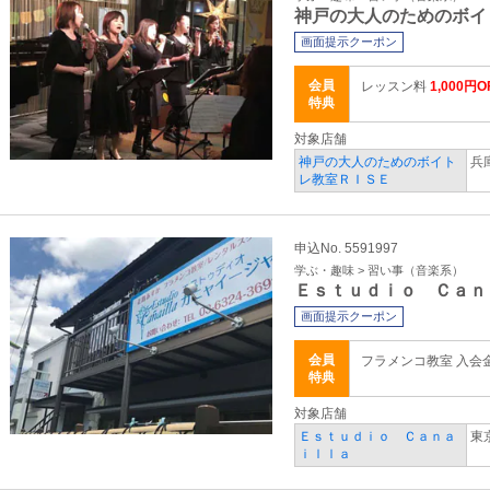
神戸の大人のためのボイ
画面提示クーポン
会員
レッスン料
1,000円O
特典
対象店舗
神戸の大人のためのボイト
兵
レ教室ＲＩＳＥ
申込No. 5591997
学ぶ・趣味 > 習い事（音楽系）
Ｅｓｔｕｄｉｏ Ｃａｎ
画面提示クーポン
会員
フラメンコ教室 入会金 
特典
対象店舗
Ｅｓｔｕｄｉｏ Ｃａｎａ
東
ｉｌｌａ