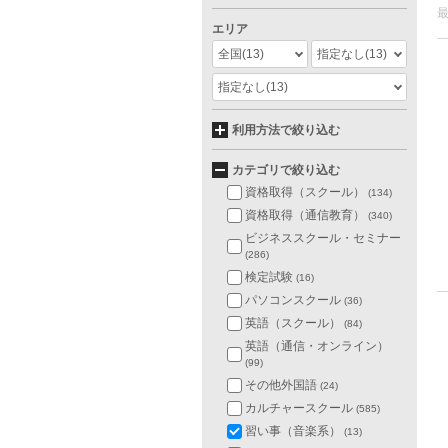
エリア
全国
(13)
指定なし
(13)
指定なし
(13)
利用方法で絞り込む
カテゴリで絞り込む
資格取得（スクール）
(134)
資格取得（通信教育）
(340)
ビジネススクール・セミナー
(286)
検定試験
(16)
パソコンスクール
(36)
英語（スクール）
(84)
英語（通信・オンライン）
(99)
その他外国語
(24)
カルチャースクール
(585)
習い事（音楽系）
(13)