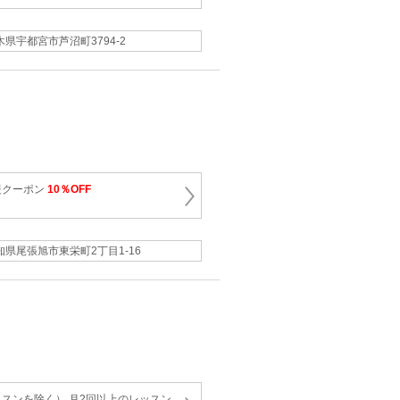
木県宇都宮市芦沼町3794-2
援クーポン
10％OFF
知県尾張旭市東栄町2丁目1-16
スンを除く） 月2回以上のレッスン