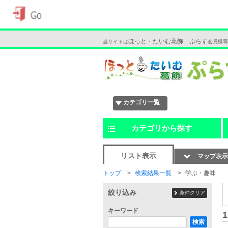
ほっと・たいむ葛飾 ぷらす
当サイトは
会員様専
カテゴリ一覧
カテゴリから探す
リスト表示
マップ表示
トップ
検索結果一覧
学ぶ・趣味
絞り込み
条件クリア
キーワード
1
検索