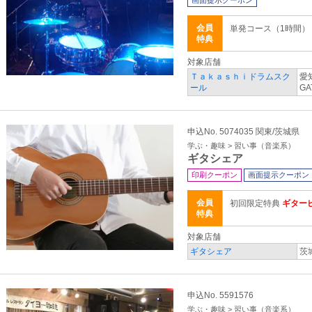
画面提示クーポン
会員
単発コース（1時間） 5
特典
対象店舗
Ｔａｋａｓｈｉドラムスク
愛
ール
GA
申込No. 5074035 関東/茨城県
学ぶ・趣味 > 習い事（音楽系）
ギタシェア
印刷クーポン
画面提示クーポン
会員
初回限定特典
ギター
特典
対象店舗
ギタシェア
茨
申込No. 5591576
学ぶ・趣味 > 習い事（音楽系）