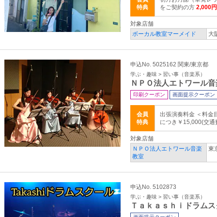
特典
をご契約の方
2,000
対象店舗
ボーカル教室マーメイド
大
申込No. 5025162 関東/東京都
学ぶ・趣味 > 習い事（音楽系）
ＮＰＯ法人エトワール音
印刷クーポン
画面提示クーポン
会員
出張演奏料金 ＜料金
特典
につき￥15,000(交通
対象店舗
ＮＰＯ法人エトワール音楽
東京
教室
申込No. 5102873
学ぶ・趣味 > 習い事（音楽系）
Ｔａｋａｓｈｉドラムス