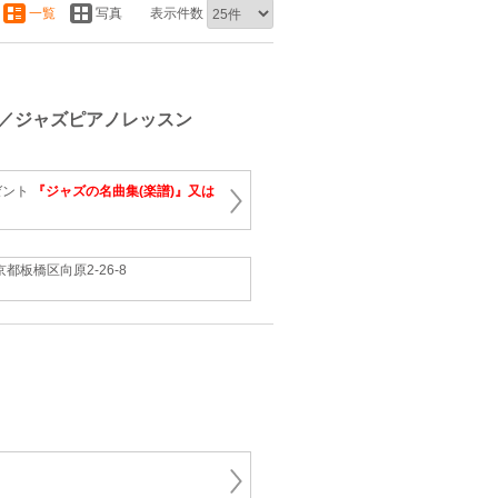
一覧
写真
表示件数
／ジャズピアノレッスン
ゼント
『ジャズの名曲集(楽譜)』又は
京都板橋区向原2-26-8