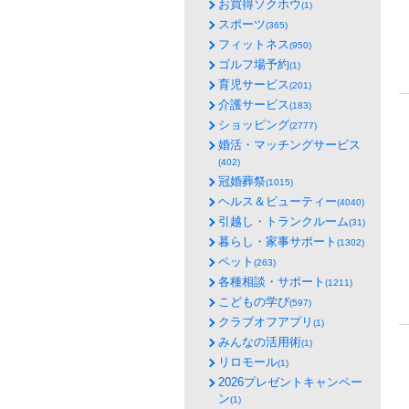
お買得ソクホウ
(1)
スポーツ
(365)
フィットネス
(950)
ゴルフ場予約
(1)
育児サービス
(201)
介護サービス
(183)
ショッピング
(2777)
婚活・マッチングサービス
(402)
冠婚葬祭
(1015)
ヘルス＆ビューティー
(4040)
引越し・トランクルーム
(31)
暮らし・家事サポート
(1302)
ペット
(263)
各種相談・サポート
(1211)
こどもの学び
(597)
クラブオフアプリ
(1)
みんなの活用術
(1)
リロモール
(1)
2026プレゼントキャンペー
ン
(1)