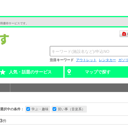
用優待サービスです。
注目キーワード
アウトレット
レンタカー
ガソ
人気・話題のサービス
マップで探す
選択中の条件：
学ぶ・趣味
習い事（音楽系）
3
件