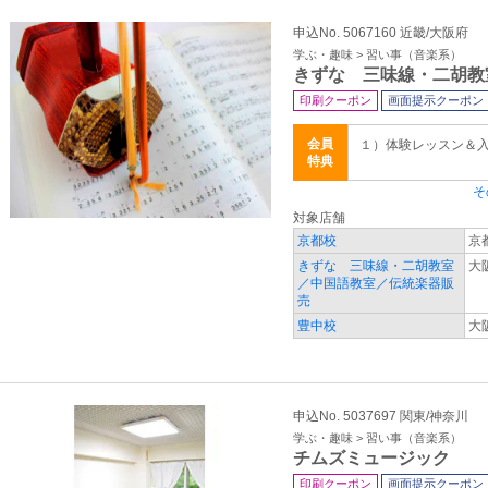
申込No. 5067160 近畿/大阪府
学ぶ・趣味 > 習い事（音楽系）
きずな 三味線・二胡教
印刷クーポン
画面提示クーポン
会員
１）体験レッスン＆入会
特典
そ
対象店舗
京都校
京
きずな 三味線・二胡教室
大
／中国語教室／伝統楽器販
売
豊中校
大
申込No. 5037697 関東/神奈川
学ぶ・趣味 > 習い事（音楽系）
チムズミュージック
印刷クーポン
画面提示クーポン