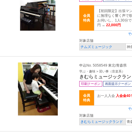
【初回限定】出張マ
会員
に無理なく響く声で歌
特典
お伺いし、1人30分で
円 →
22,000円
そ
対象店舗
チムズミュージック
神
申込No. 5058549 東北/青森県
学ぶ・趣味 > 習い事（音楽系）
きむらミュージックラン
印刷クーポン
画面提示クーポン
会員
お一人入会
入会金40
特典
そ
対象店舗
きむらミュージックランド
青