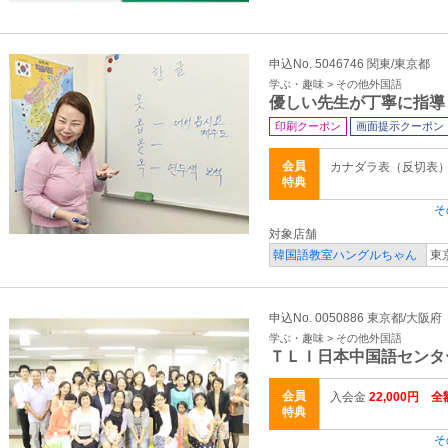
申込No. 5046746 関東/東京都
学ぶ・趣味 > その他外国語
優しい先生が丁寧に指導
印刷クーポン
画面提示クーポン
会員
カナダラ表（反切表
特典
そ
対象店舗
韓国語教室ハングルちゃん
東
申込No. 0050886 東京都/大阪府
学ぶ・趣味 > その他外国語
ＴＬＩ日本中国語センタ
会員
入会金
22,000円 全
特典
そ