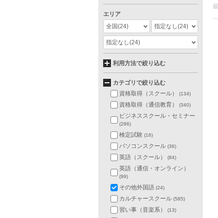
エリア
全国
(24)
指定なし
(24)
指定なし
(24)
利用方法で絞り込む
カテゴリで絞り込む
資格取得（スクール）
(134)
資格取得（通信教育）
(340)
ビジネススクール・セミナー
(286)
検定試験
(16)
パソコンスクール
(36)
英語（スクール）
(84)
英語（通信・オンライン）
(99)
その他外国語
(24)
カルチャースクール
(585)
習い事（音楽系）
(13)