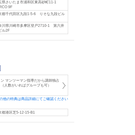
玉県さいたま市浦和区東高砂町11-1
RCO 9F
京都千代田区九段1-5-6 りそな九段ビル
奈川県川崎市多摩区登戸2710-1 第六井
ビル2F
ン マンツーマン指導だから講師独占
。（人数がいればグループも可）
の他の特典は商品詳細にてご確認ください
都港区芝5-12-15-B1