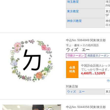
埼玉教室
埼
PA
東京教室
東
5F
神奈川教室
神
出
申込No. 5064849 関東/東京都
学ぶ・趣味 > その他外国語
ウィズ エー
印刷クーポン
画面提示クーポン
中国語会話個人レッス
会員
でしっかり学べます
特典
4,400円→3,520円
そ
対象店舗
ウィズ エー
東京
申込No. 5044058 関東/東京都