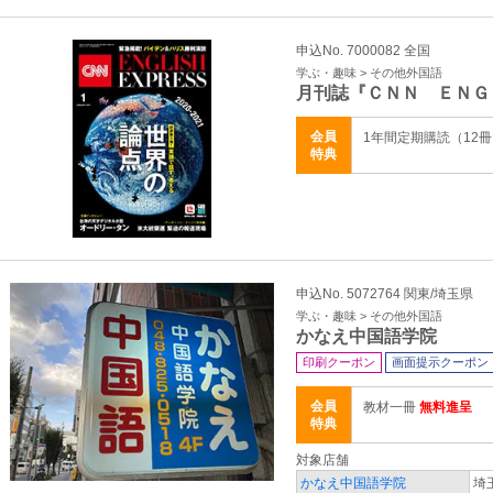
申込No. 7000082 全国
学ぶ・趣味 > その他外国語
月刊誌『ＣＮＮ ＥＮＧ
会員
1年間定期購読（12
特典
申込No. 5072764 関東/埼玉県
学ぶ・趣味 > その他外国語
かなえ中国語学院
印刷クーポン
画面提示クーポン
会員
教材一冊
無料進呈
特典
対象店舗
かなえ中国語学院
埼