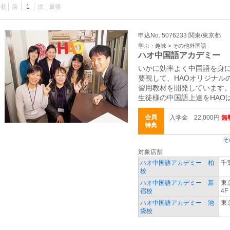
最初
前
1
次
最後
申込No. 5076233 関東/東京都
学ぶ・趣味 > その他外国語
ハオ中国語アカデミー
いかに効率よく中国語を身
要視して、HAOオリジナル
習用教材を開発しています
生徒様の中国語上達をHAO
会員
入学金 22,000円
無
特典
そ
対象店舗
ハオ中国語アカデミー 柏
千
校
ハオ中国語アカデミー 新
東
宿校
4F
ハオ中国語アカデミー 池
東
袋校