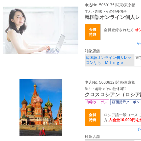
申込No. 5069175 関東/東京都
学ぶ・趣味 > その他外国語
韓国語オンライン個人レ
会員
会員登録された方
オ
特典
そ
対象店舗
韓国語オンライン個人レッ
東
スンなら Ｍｉｎｇｏ
申込No. 5060612 関東/東京都
学ぶ・趣味 > その他外国語
クロスロシアン（ロシア
印刷クーポン
画面提示クーポン
会員
ロシア語一般コース 
特典
方
入会金10,000円
そ
対象店舗