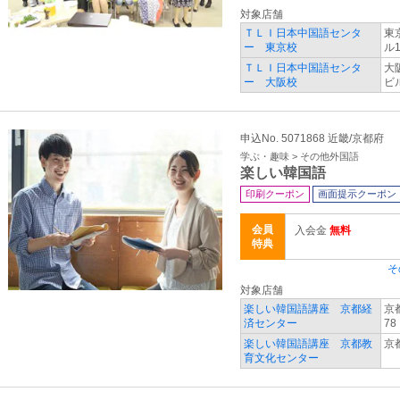
対象店舗
ＴＬＩ日本中国語センタ
東
ー 東京校
ル1
ＴＬＩ日本中国語センタ
大
ー 大阪校
ビル
申込No. 5071868 近畿/京都府
学ぶ・趣味 > その他外国語
楽しい韓国語
印刷クーポン
画面提示クーポン
会員
入会金
無料
特典
そ
対象店舗
楽しい韓国語講座 京都経
京
済センター
78
楽しい韓国語講座 京都教
京
育文化センター