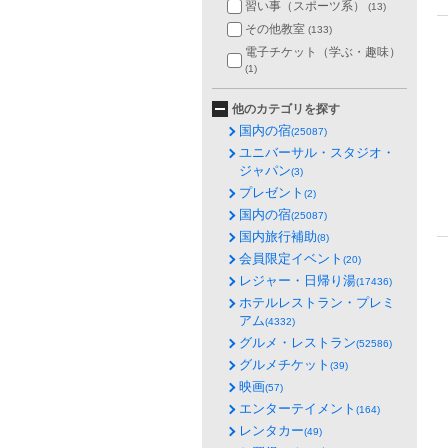
習い事（スポーツ系）
(13)
その他教室
(133)
電子チケット（学ぶ・趣味）
(1)
他のカテゴリを探す
国内の宿
(25087)
ユニバーサル・スタジオ・
ジャパン
(3)
プレゼント
(2)
国内の宿
(25087)
国内旅行補助
(8)
会員限定イベント
(20)
レジャー・日帰り湯
(17436)
ホテルレストラン・プレミ
アム
(4332)
グルメ・レストラン
(52586)
グルメチケット
(39)
映画
(57)
エンターテイメント
(164)
レンタカー
(49)