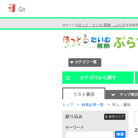
ほっと・たいむ葛飾 ぷらす
当サイトは
会員様専
カテゴリ一覧
カテゴリから探す
リスト表示
マップ表示
トップ
検索結果一覧
学ぶ・趣味
絞り込み
条件クリア
キーワード
2
検索