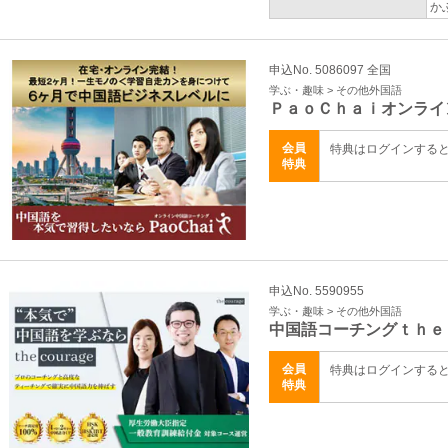
か
申込No. 5086097 全国
学ぶ・趣味 > その他外国語
ＰａｏＣｈａｉオンライ
会員
特典はログインする
特典
申込No. 5590955
学ぶ・趣味 > その他外国語
中国語コーチングｔｈｅ
会員
特典はログインする
特典