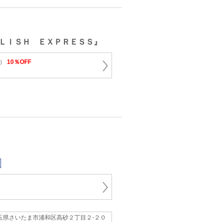
ＬＩＳＨ ＥＸＰＲＥＳＳ』
冊）
10％OFF
玉県さいたま市浦和区高砂２丁目２-２０