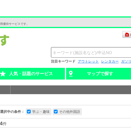
用優待サービスです。
注目キーワード
アウトレット
レンタカー
ガソ
人気・話題のサービス
マップで探す
選択中の条件：
学ぶ・趣味
その他外国語
4
件