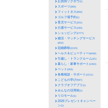
お買得ソクホウ
(1)
スポーツ
(365)
フィットネス
(950)
ゴルフ場予約
(1)
育児サービス
(201)
介護サービス
(183)
ショッピング
(2777)
婚活・マッチングサービス
(402)
冠婚葬祭
(1015)
ヘルス＆ビューティー
(4040)
引越し・トランクルーム
(31)
暮らし・家事サポート
(1302)
ペット
(263)
各種相談・サポート
(1211)
こどもの学び
(597)
クラブオフアプリ
(1)
みんなの活用術
(1)
リロモール
(1)
2026プレゼントキャンペー
ン
(1)