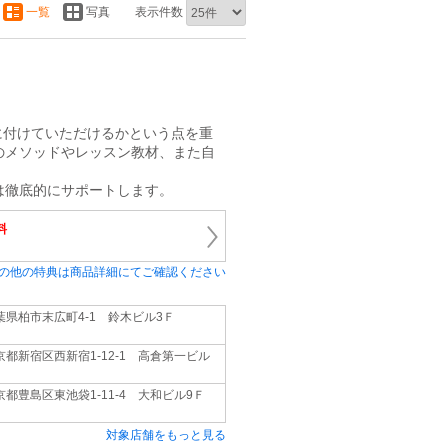
一覧
写真
表示件数
に付けていただけるかという点を重
のメソッドやレッスン教材、また自
。
は徹底的にサポートします。
料
の他の特典は商品詳細にてご確認ください
葉県柏市末広町4‐1 鈴木ビル3Ｆ
京都新宿区西新宿1-12-1 高倉第一ビル
京都豊島区東池袋1‐11‐4 大和ビル9Ｆ
対象店舗をもっと見る