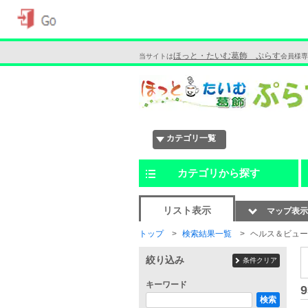
ほっと・たいむ葛飾 ぷらす
当サイトは
会員様専
カテゴリ一覧
カテゴリから探す
リスト表示
マップ表示
トップ
検索結果一覧
ヘルス＆ビュー
絞り込み
条件クリア
キーワード
9
検索