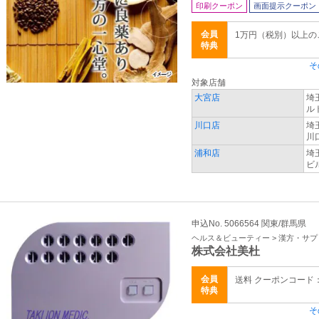
印刷クーポン
画面提示クーポン
会員
1万円（税別）以上
特典
そ
対象店舗
大宮店
埼
ル
川口店
埼
川
浦和店
埼
ビ
申込No. 5066564 関東/群馬県
ヘルス＆ビューティー > 漢方・サ
株式会社美杜
会員
送料 クーポンコード：X
特典
そ