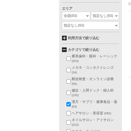
エリア
全国
(93)
指定なし
(93)
指定なし
(93)
利用方法で絞り込む
カテゴリで絞り込む
審美歯科・眼科・レーシック
(353)
メガネ・コンタクトレンズ
(34)
郵送検査・オンライン診療
(50)
健診・人間ドック・婦人科
(100)
漢方・サプリ・健康食品・薬
(93)
ヘアサロン・美容室
(580)
ネイルサロン・アイサロン
(223)