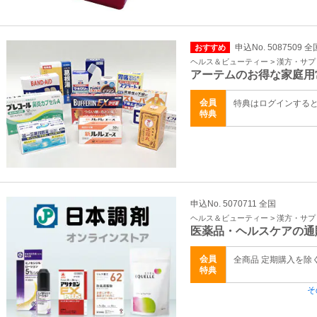
申込No. 5087509 全
おすすめ
ヘルス＆ビューティー > 漢方・サ
アーテムのお得な家庭用
会員
特典はログインする
特典
申込No. 5070711 全国
ヘルス＆ビューティー > 漢方・サ
医薬品・ヘルスケアの通
会員
全商品 定期購入を除
特典
そ