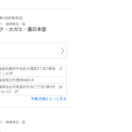
関東/北陸/東海/近
プリ・健康食品・薬
ク・カガエ・薬日本堂
海道札幌市中央区大通西3丁目7番地 大
ビッセ3F
海道旭川市豊岡4条3-8
城県仙台市青葉区中央三丁目7番5号 仙
パルコ2 2F
対象店舗をもっと見る
プリ・健康食品・薬