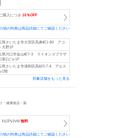
のご購入につき
10％OFF
の他の特典は商品詳細にてご確認ください
玉県さいたま市大宮区高鼻町1-80 アコ
ト大野1F
玉県川口市金山町7-3 ライオンズプラザ
口第2ビル1F
玉県さいたま市浦和区高砂3-7-4 アルス
ル1階
対象店舗をもっと見る
プリ・健康食品・薬
s2Py3vW
無料
の他の特典は商品詳細にてご確認ください