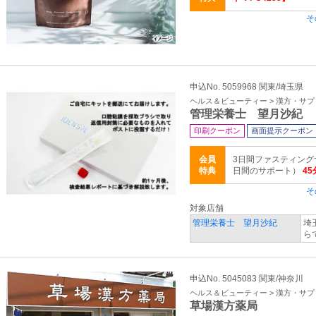
そ
申込No. 5059968 関東/埼玉県
ヘルス＆ビューティー > 漢方・サ
管理栄養士 望月沙紀
印刷クーポン
画面提示クーポン
会員
3日間ファスティング
特典
日間のサポート）
4
そ
対象店舗
管理栄養士 望月沙紀
埼
ら
申込No. 5045083 関東/神奈川
ヘルス＆ビューティー > 漢方・サ
草場漢方薬局