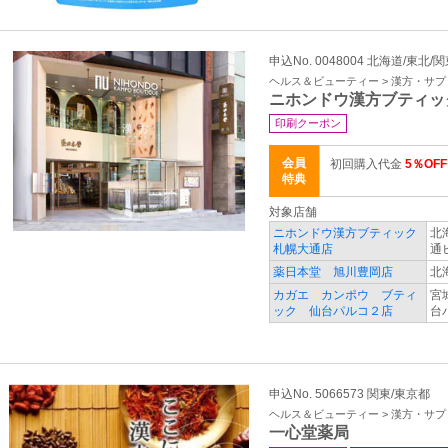
申込No. 0048004 北海道/東北/
ヘルス＆ビューティー > 漢方・サ
ニホンドウ漢方ブティッ
印刷クーポン
会員
初回購入代金
5％OFF
特典
対象店舗
ニホンドウ漢方ブティック
北
札幌大通店
通
薬日本堂 旭川豊岡店
北
カガエ カンポウ ブティ
宮
ック 仙台パルコ２店
台
申込No. 5066573 関東/東京都
ヘルス＆ビューティー > 漢方・サ
一心堂薬局