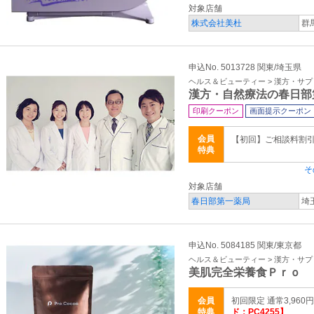
対象店舗
株式会社美杜
群
申込No. 5013728 関東/埼玉県
ヘルス＆ビューティー > 漢方・サ
漢方・自然療法の春日部
印刷クーポン
画面提示クーポン
会員
【初回】ご相談料割引 3
特典
そ
対象店舗
春日部第一薬局
埼
申込No. 5084185 関東/東京都
ヘルス＆ビューティー > 漢方・サ
美肌完全栄養食Ｐｒｏ 
会員
初回限定 通常3,960円
特典
ド：PC4255】