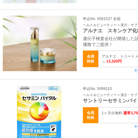
申込No. 5091527 全国
ヘルス＆ビューティー > 漢方・サ
アルナエ スキンケア化
遺伝子検査会社が開発した
価格でご提供！
会員
アルナエ トリートメン
特典
→
13,320円
そ
申込No. 5099110
ヘルス＆ビューティー > 漢方・サ
サントリーセサミンバイ
会員
1ヶ月分無料
通常3,7
特典
そ