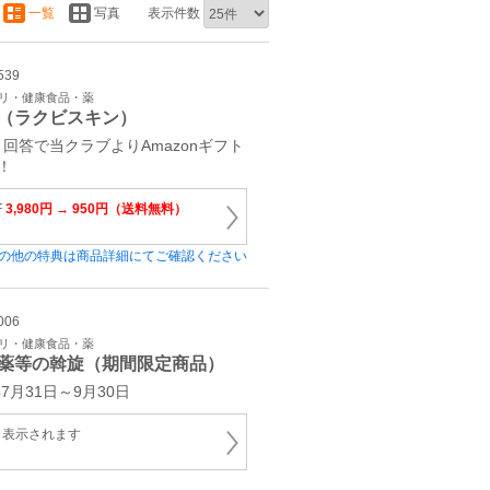
一覧
写真
表示件数
539
プリ・健康食品・薬
（ラクビスキン）
回答で当クラブよりAmazonギフト
！
F
3,980円 → 950円（送料無料）
の他の特典は商品詳細にてご確認ください
006
プリ・健康食品・薬
薬等の斡旋（期間限定商品）
7月31日～9月30日
と表示されます