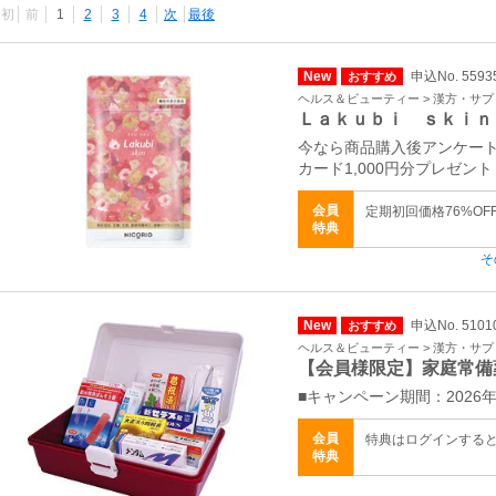
最初
前
1
2
3
4
次
最後
New
申込No. 5593
おすすめ
ヘルス＆ビューティー > 漢方・サ
Ｌａｋｕｂｉ ｓｋｉｎ
今なら商品購入後アンケート
カード1,000円分プレゼント
会員
定期初回価格76%OF
特典
そ
New
申込No. 5101
おすすめ
ヘルス＆ビューティー > 漢方・サ
【会員様限定】家庭常備
■キャンペーン期間：2026年
会員
特典はログインする
特典