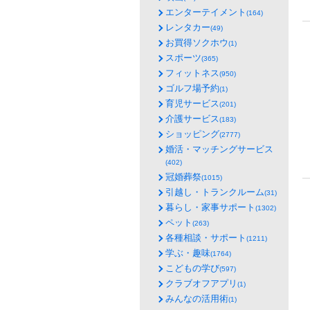
エンターテイメント
(164)
レンタカー
(49)
お買得ソクホウ
(1)
スポーツ
(365)
フィットネス
(950)
ゴルフ場予約
(1)
育児サービス
(201)
介護サービス
(183)
ショッピング
(2777)
婚活・マッチングサービス
(402)
冠婚葬祭
(1015)
引越し・トランクルーム
(31)
暮らし・家事サポート
(1302)
ペット
(263)
各種相談・サポート
(1211)
学ぶ・趣味
(1764)
こどもの学び
(597)
クラブオフアプリ
(1)
みんなの活用術
(1)