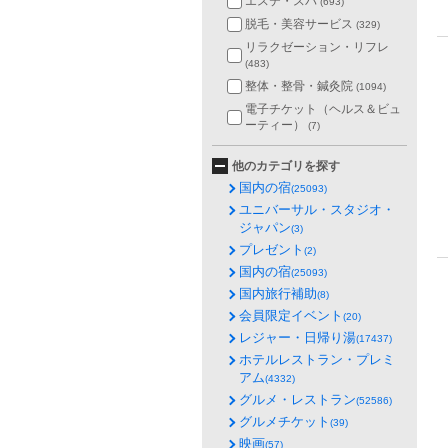
エステ・スパ
(693)
脱毛・美容サービス
(329)
リラクゼーション・リフレ
(483)
整体・整骨・鍼灸院
(1094)
電子チケット（ヘルス＆ビュ
ーティー）
(7)
他のカテゴリを探す
国内の宿
(25093)
ユニバーサル・スタジオ・
ジャパン
(3)
プレゼント
(2)
国内の宿
(25093)
国内旅行補助
(8)
会員限定イベント
(20)
レジャー・日帰り湯
(17437)
ホテルレストラン・プレミ
アム
(4332)
グルメ・レストラン
(52586)
グルメチケット
(39)
映画
(57)