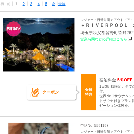
最初
前
1
2
3
4
5
次
最後
レジャー・日帰り湯 > アウトドア
＋ＲＩＶＥＲＰＯＯＬ 
埼玉県秩父郡皆野町皆野26
営業時間などの詳細はこちら
宿泊料金
5％OFF
1日3組様限定。全
会員
付。
クーポン
特典
世界No.1サウナ＆ス
トサウナ付きプラン
ゼーション体験を。
申込No. 5591197
レジャー・日帰り湯 > アウトドア