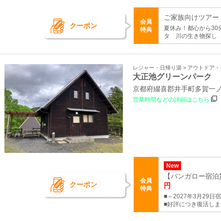
ご家族向けツアー
会員
クーポン
夏休み！都心から3
特典
タ 川の生き物探し
レジャー・日帰り湯 > アウトドア
大正池グリーンパーク
京都府綴喜郡井手町多賀一ノ
営業時間などの詳細はこちら
New
【バンガロー宿泊貸
会員
クーポン
円
特典
■～2027年3月29
■好評につき復活し