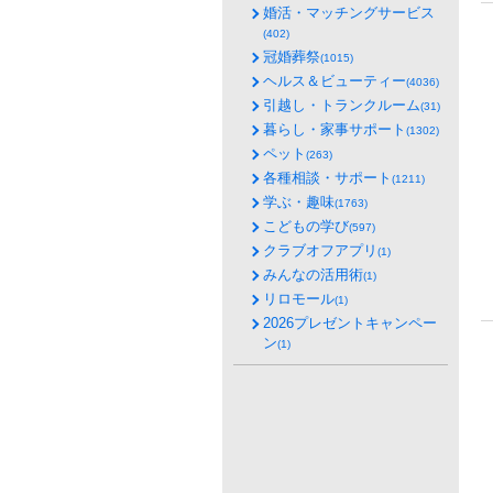
婚活・マッチングサービス
(402)
冠婚葬祭
(1015)
ヘルス＆ビューティー
(4036)
引越し・トランクルーム
(31)
暮らし・家事サポート
(1302)
ペット
(263)
各種相談・サポート
(1211)
学ぶ・趣味
(1763)
こどもの学び
(597)
クラブオフアプリ
(1)
みんなの活用術
(1)
リロモール
(1)
2026プレゼントキャンペー
ン
(1)