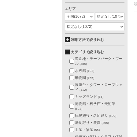
エリア
全国
(1072)
指定なし
(1072)
指定なし
(1072)
利用方法で絞り込む
カテゴリで絞り込む
遊園地・テーマパーク・プー
ル
(385)
水族館
(192)
動物園
(165)
展望台・タワー・ロープウェ
イ
(112)
キッズランド
(14)
博物館・科学館・美術館
(602)
観光施設・名所巡り
(499)
味覚狩り・農園
(205)
土産・物産
(55)
伝統文化体験・クラフト体験