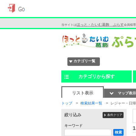
ほっと・たいむ葛飾 ぷらす
当サイトは
会員様専
カテゴリ一覧
カテゴリから探す
リスト表示
マップ表示
トップ
検索結果一覧
レジャー・日帰
絞り込み
条件クリア
キーワード
1
検索