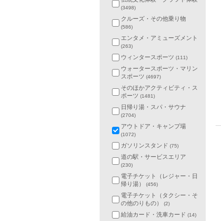
(3498)
クルーズ・その他乗り物
(586)
エンタメ・アミューズメント
(263)
ウィンタースポーツ
(111)
ウォータースポーツ・マリン
スポーツ
(4697)
そのほかアクティビティ・ス
ポーツ
(1481)
日帰り湯・スパ・サウナ
(2704)
アウトドア・キャンプ場
(1072)
ガソリンスタンド
(75)
道の駅・サービスエリア
(230)
電子チケット（レジャー・日
帰り湯）
(456)
電子チケット（タクシー・そ
の他のりもの）
(2)
給油カード・洗車カード
(14)