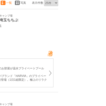
一覧
写真
表示件数
・キャンプ場
埼玉ちちぶ
21
てのお部屋が温水プライベートプール
パブランド「HARVIA」のプライベー
新登場（1日1組限定）。極上のリラク
・キャンプ場