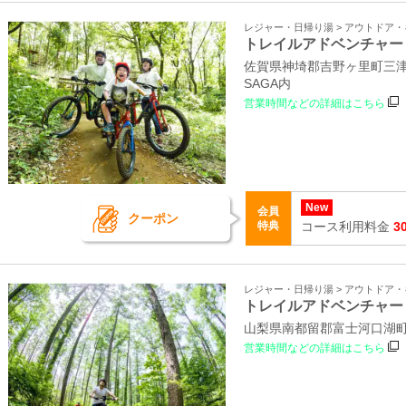
レジャー・日帰り湯 > アウトドア
トレイルアドベンチャー
佐賀県神埼郡吉野ヶ里町三津2
SAGA内
営業時間などの詳細はこちら
New
会員
クーポン
特典
コース利用料金
3
レジャー・日帰り湯 > アウトドア
トレイルアドベンチャー
山梨県南都留郡富士河口湖町
営業時間などの詳細はこちら