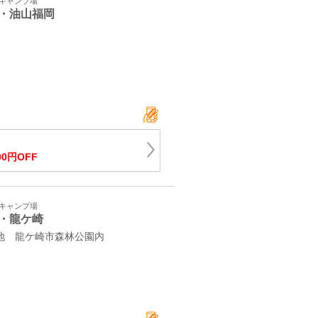
・キャンプ場
・油山福岡
2
00円OFF
・キャンプ場
・龍ケ崎
番地 龍ケ崎市森林公園内