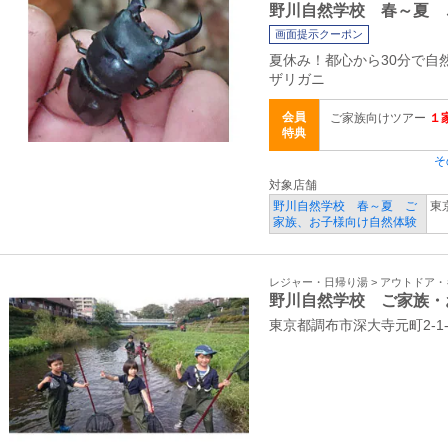
野川自然学校 春～夏 
画面提示クーポン
夏休み！都心から30分で
ザリガニ
会員
ご家族向けツアー
１
特典
そ
対象店舗
野川自然学校 春～夏 ご
東
家族、お子様向け自然体験
レジャー・日帰り湯 > アウトドア
野川自然学校 ご家族・
東京都調布市深大寺元町2-1