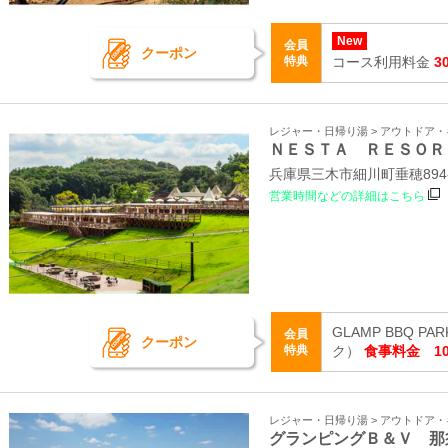
New
会員
クーポン
特典
コース利用料金
3
レジャー・日帰り湯 > アウトドア
ＮＥＳＴＡ ＲＥＳＯＲ
兵庫県三木市細川町垂穂894-
営業時間などの詳細はこちら
GLAMP BBQ 
会員
クーポン
特典
ク）
食事料金 10
レジャー・日帰り湯 > アウトドア
グランピングＢ＆Ｖ 那