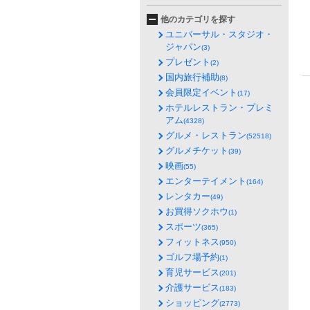
他のカテゴリを探す
ユニバーサル・スタジオ・
ジャパン
(3)
プレゼント
(2)
国内旅行補助
(8)
会員限定イベント
(17)
ホテルレストラン・プレミ
アム
(4328)
グルメ・レストラン
(52518)
グルメチケット
(39)
映画
(55)
エンターテイメント
(164)
レンタカー
(49)
お買得ソクホウ
(1)
スポーツ
(365)
フィットネス
(950)
ゴルフ場予約
(1)
育児サービス
(201)
介護サービス
(183)
ショッピング
(2773)