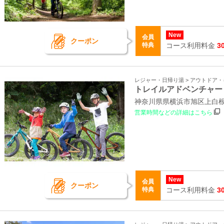
New
会員
クーポン
特典
コース利用料金
3
レジャー・日帰り湯 > アウトドア
トレイルアドベンチャー
神奈川県県横浜市旭区上白根町
営業時間などの詳細はこちら
New
会員
クーポン
特典
コース利用料金
3