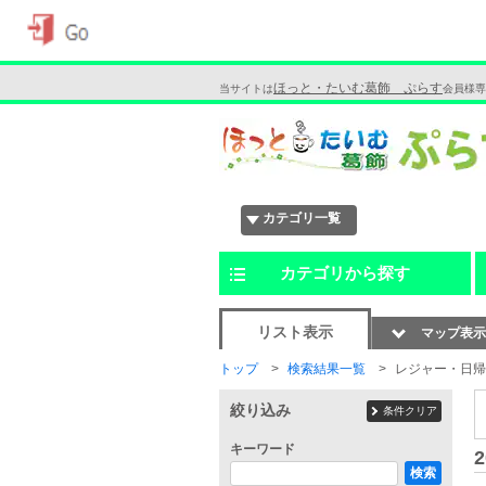
ほっと・たいむ葛飾 ぷらす
当サイトは
会員様専
カテゴリ一覧
カテゴリから探す
リスト表示
マップ表示
トップ
検索結果一覧
レジャー・日帰
絞り込み
条件クリア
キーワード
2
検索