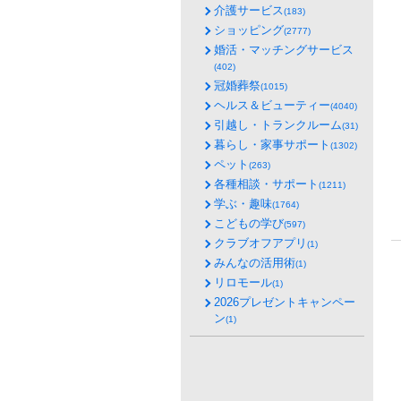
介護サービス
(183)
ショッピング
(2777)
婚活・マッチングサービス
(402)
冠婚葬祭
(1015)
ヘルス＆ビューティー
(4040)
引越し・トランクルーム
(31)
暮らし・家事サポート
(1302)
ペット
(263)
各種相談・サポート
(1211)
学ぶ・趣味
(1764)
こどもの学び
(597)
クラブオフアプリ
(1)
みんなの活用術
(1)
リロモール
(1)
2026プレゼントキャンペー
ン
(1)