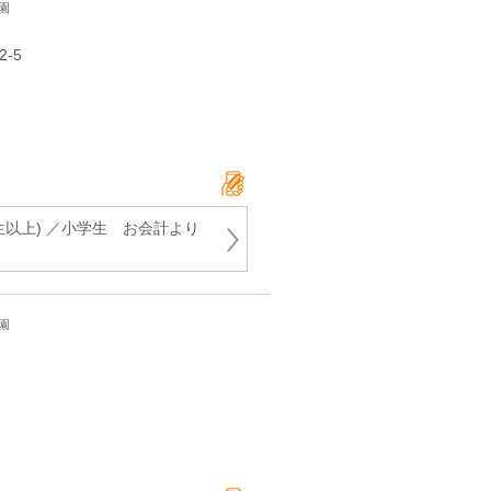
園
‐5
生以上) ／小学生 お会計より
園