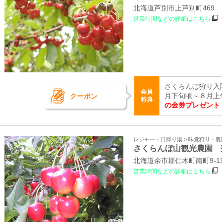
北海道芦別市上芦別町469
営業時間などの詳細はこちら
さくらんぼ狩り入
会員
クーポン
月下旬頃～８月上
特典
の金券プレゼント
レジャー・日帰り湯 > 味覚狩り・農
さくらんぼ山観光農園 
北海道余市郡仁木町南町9-1
営業時間などの詳細はこちら