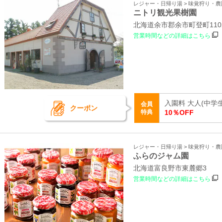
レジャー・日帰り湯 > 味覚狩り・農
ニトリ観光果樹園
北海道余市郡余市町登町1102
営業時間などの詳細はこちら
入園料 大人(中学
会員
クーポン
特典
10％OFF
レジャー・日帰り湯 > 味覚狩り・農
ふらのジャム園
北海道富良野市東麓郷3
営業時間などの詳細はこちら