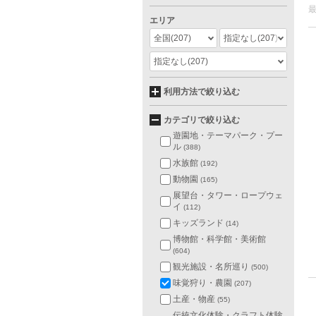
エリア
全国
(207)
指定なし
(207)
指定なし
(207)
利用方法で絞り込む
カテゴリで絞り込む
遊園地・テーマパーク・プー
ル
(388)
水族館
(192)
動物園
(165)
展望台・タワー・ロープウェ
イ
(112)
キッズランド
(14)
博物館・科学館・美術館
(604)
観光施設・名所巡り
(500)
味覚狩り・農園
(207)
土産・物産
(55)
伝統文化体験・クラフト体験