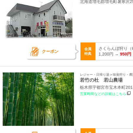
北海道増毛郡増毛町暑寒沢2
さくらんぼ狩り（
会員
クーポン
特典
1,200円 →
950円
レジャー・日帰り湯 > 味覚狩り・農
若竹の杜 若山農場
栃木県宇都宮市宝木本町201
営業時間などの詳細はこちら