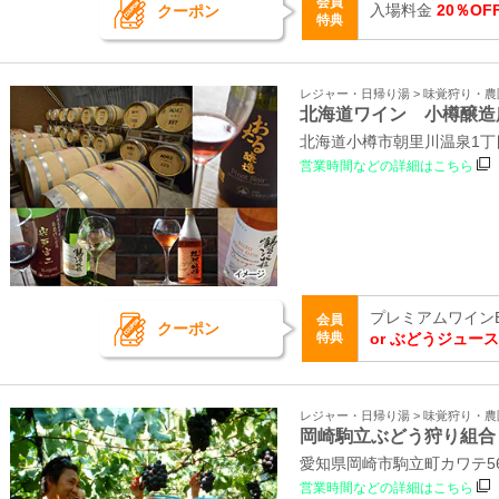
会員
入場料金
20％OF
クーポン
特典
レジャー・日帰り湯 > 味覚狩り・農
北海道ワイン 小樽醸造
北海道小樽市朝里川温泉1丁目
営業時間などの詳細はこちら
プレミアムワイン
会員
クーポン
特典
or ぶどうジュー
レジャー・日帰り湯 > 味覚狩り・農
岡崎駒立ぶどう狩り組合
愛知県岡崎市駒立町カワテ56
営業時間などの詳細はこちら