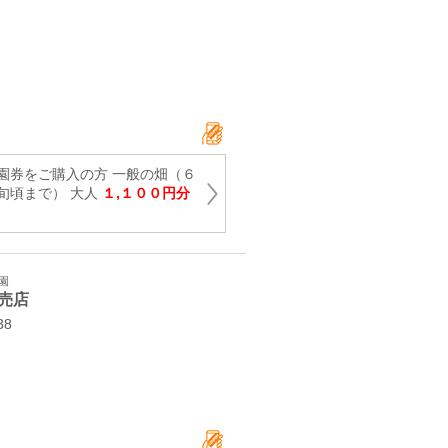
園券をご購入の方 一般の畑（６
旬頃まで） 大人
１,１００円分
園
売店
38