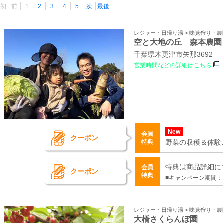
最初
前
1
2
3
4
5
次
最後
レジャー・日帰り湯 > 味覚狩り・農
空と大地の丘 森本農園
千葉県木更津市矢那3692
営業時間などの詳細はこちら
New
会員
クーポン
特典
野菜の収穫＆体験
特典は商品詳細に
会員
クーポン
特典
■キャンペーン期間：2
レジャー・日帰り湯 > 味覚狩り・農
大橋さくらんぼ園