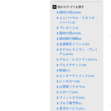
他のカテゴリを探す
国内の宿
(25098)
ユニバーサル・スタジオ・
ジャパン
(3)
プレゼント
(2)
国内の宿
(25098)
国内旅行補助
(8)
会員限定イベント
(20)
ホテルレストラン・プレミ
アム
(4334)
グルメ・レストラン
(52573)
グルメチケット
(39)
映画
(57)
エンターテイメント
(164)
レンタカー
(49)
お買得ソクホウ
(1)
スポーツ
(365)
フィットネス
(950)
ゴルフ場予約
(1)
育児サービス
(201)