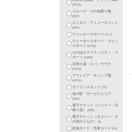
(3513)
クルーズ・その他乗り物
(587)
エンタメ・アミューズメント
(265)
ウィンタースポーツ
(117)
ウォータースポーツ・マリン
スポーツ
(4710)
そのほかアクティビティ・ス
ポーツ
(1480)
日帰り湯・スパ・サウナ
(2704)
アウトドア・キャンプ場
(1076)
ガソリンスタンド
(75)
道の駅・サービスエリア
(230)
電子チケット（レジャー・日
帰り湯）
(456)
電子チケット（タクシー・そ
の他のりもの）
(2)
給油カード・洗車カード
(14)