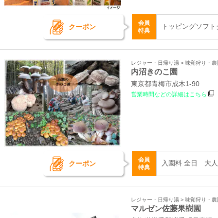
会員
トッピングソフトク
クーポン
特典
レジャー・日帰り湯 > 味覚狩り・農
内沼きのこ園
東京都青梅市成木1-90
営業時間などの詳細はこちら
会員
入園料 全日 大人
クーポン
特典
レジャー・日帰り湯 > 味覚狩り・農
マルゼン佐藤果樹園