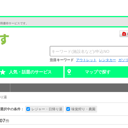
用優待サービスです。
注目キーワード
アウトレット
レンタカー
ガソ
人気・話題のサービス
マップで探す
り湯
選択中の条件：
レジャー・日帰り湯
味覚狩り・農園
07
件