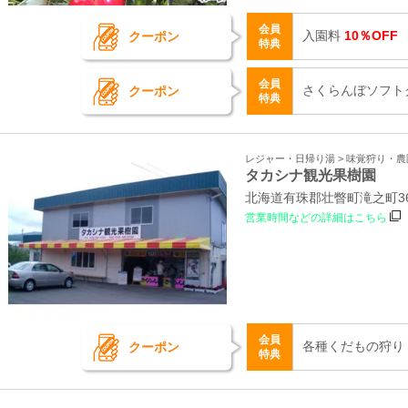
会員
入園料
10％OFF
クーポン
特典
会員
さくらんぼソフト
クーポン
特典
レジャー・日帰り湯 > 味覚狩り・農
タカシナ観光果樹園
北海道有珠郡壮瞥町滝之町3
営業時間などの詳細はこちら
会員
各種くだもの狩り
クーポン
特典