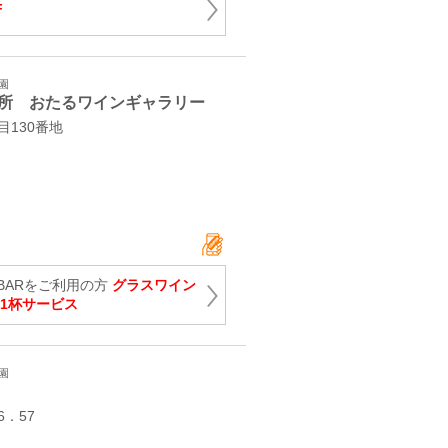
F
園
所 おたるワインギャラリー
130番地
BARをご利用の方
グラスワイン
ス1杯サービス
園
．57