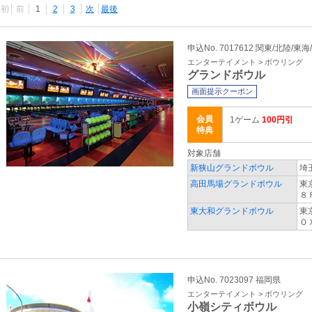
最初
前
1
2
3
次
最後
申込No. 7017612 関東/北陸/東海
エンターテイメント > ボウリング
グランドボウル
画面提示クーポン
会員
1ゲーム
100円引
特典
対象店舗
新狭山グランドボウル
埼
高田馬場グランドボウル
東
８
東大和グランドボウル
東
Ｏ
申込No. 7023097 福岡県
エンターテイメント > ボウリング
小嶺シティボウル