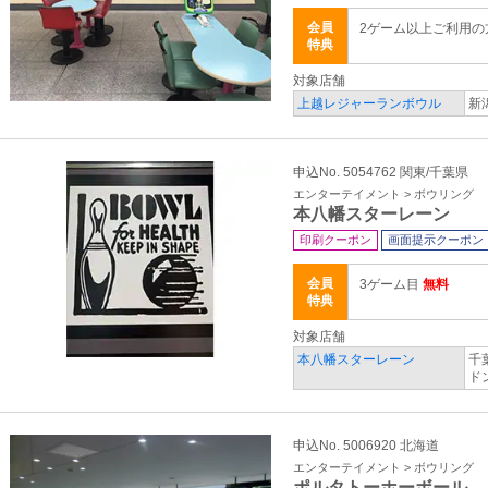
会員
2ゲーム以上ご利用
特典
対象店舗
上越レジャーランボウル
新
申込No. 5054762 関東/千葉県
エンターテイメント > ボウリング
本八幡スターレーン
印刷クーポン
画面提示クーポン
会員
3ゲーム目
無料
特典
対象店舗
本八幡スターレーン
千
ド
申込No. 5006920 北海道
エンターテイメント > ボウリング
ポルタトーホーボール