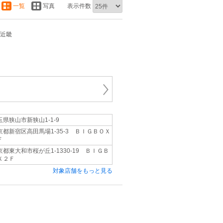
一覧
写真
表示件数
/近畿
玉県狭山市新狭山1‐1‐9
京都新宿区高田馬場1‐35‐3 ＢＩＧＢＯＸ
Ｆ
京都東大和市桜が丘1‐1330‐19 ＢＩＧＢ
Ｘ２Ｆ
対象店舗をもっと見る