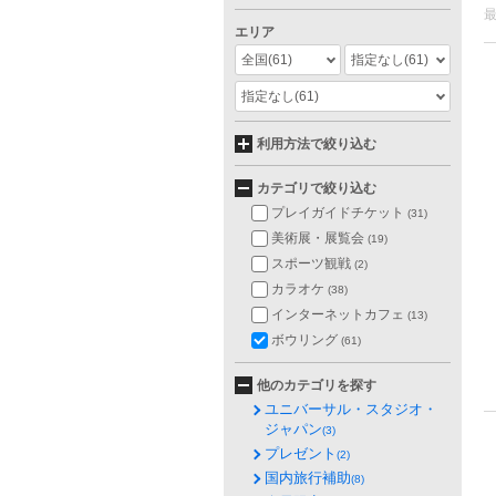
エリア
全国
(61)
指定なし
(61)
指定なし
(61)
利用方法で絞り込む
カテゴリで絞り込む
プレイガイドチケット
(31)
美術展・展覧会
(19)
スポーツ観戦
(2)
カラオケ
(38)
インターネットカフェ
(13)
ボウリング
(61)
他のカテゴリを探す
ユニバーサル・スタジオ・
ジャパン
(3)
プレゼント
(2)
国内旅行補助
(8)