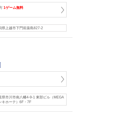
の方
1ゲーム無料
潟県上越市下門前薬島827-2
葉県市川市南八幡4-9-1 東部ビル（MEGA
ンキホーテ）6F・7F