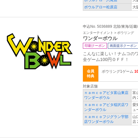
ボウルアロー八尾店
大
ボウルアロー松原店
大
申込No. 5036889 北陸/東海/
エンターテイメント > ボウリング
ワンダーボウル
印刷クーポン
画面提示クーポン
こんなに楽しい！ナムコの
全ゲーム100円ＯＦＦ！
会員
ボウリング1ゲーム
1
特典
対象店舗
ｎａｍｃｏアピタ富山東店
富
ワンダーボウル
内 
ｎａｍｃｏアピタ稲沢店ワ
愛
ンダーボウル
ュ
ｎａｍｃｏフジグラン宇部
山
店ワンダーボウル
店 