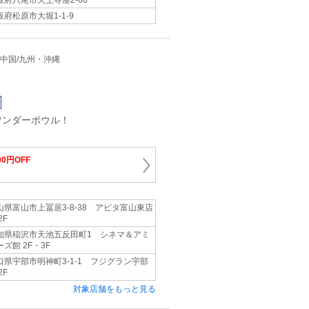
阪府八尾市天王寺屋2‐68
阪府松原市大堀1‐1‐9
近畿/中国/九州・沖縄
ワンダーボウル！
00円OFF
山県富山市上冨居3-8-38 アピタ富山東店
2F
知県稲沢市天池五反田町1 シネマ＆アミ
ーズ館 2F・3F
口県宇部市明神町3-1-1 フジグラン宇部
2F
対象店舗をもっと見る