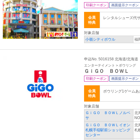
印刷クーポン
画面提示クーポン
会員
レンタルシューズ代
特典
対象店舗
小嶺シティボウル
福
申込No. 5016158 北海道/北海道
エンターテイメント > ボウリング
ＧｉＧＯ ＢＯＷＬ
印刷クーポン
画面提示クーポン
会員
ボウリング1ゲーム
特典
対象店舗
ＧｉＧＯ ＢＯＷＬノルベ
北
サ
NO
ＧｉＧＯ ＢＯＷＬイオン
北
札幌手稲駅前ショッピング
札
センター