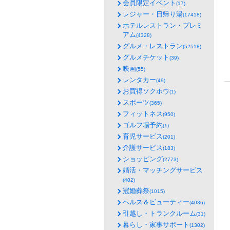
会員限定イベント
(17)
レジャー・日帰り湯
(17418)
ホテルレストラン・プレミ
アム
(4328)
グルメ・レストラン
(52518)
グルメチケット
(39)
映画
(55)
レンタカー
(49)
お買得ソクホウ
(1)
スポーツ
(365)
フィットネス
(950)
ゴルフ場予約
(1)
育児サービス
(201)
介護サービス
(183)
ショッピング
(2773)
婚活・マッチングサービス
(402)
冠婚葬祭
(1015)
ヘルス＆ビューティー
(4036)
引越し・トランクルーム
(31)
暮らし・家事サポート
(1302)