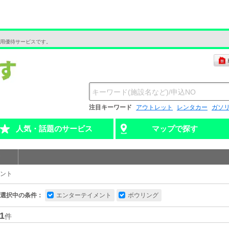
用優待サービスです。
注目キーワード
アウトレット
レンタカー
ガソ
人気・話題のサービス
マップで探す
ント
選択中の条件：
エンターテイメント
ボウリング
1
件