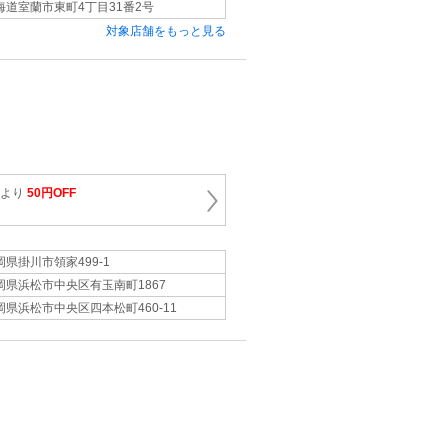
海道室蘭市東町4丁目31番2号
対象店舗をもっと見る
金より
50円OFF
岡県掛川市領家499‐1
岡県浜松市中央区有玉南町1867
岡県浜松市中央区四本松町460‐11