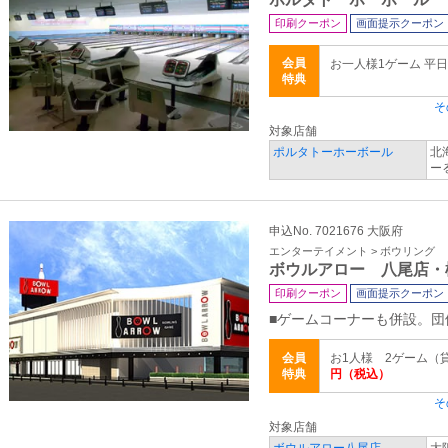
印刷クーポン
画面提示クーポン
会員
お一人様1ゲーム 平日
特典
そ
対象店舗
ポルタトーホーボール
北
ー
申込No. 7021676 大阪府
エンターテイメント > ボウリング
ボウルアロー 八尾店・
印刷クーポン
画面提示クーポン
■ゲームコーナーも併設。
会員
お1人様 2ゲーム（
特典
円（税込）
そ
対象店舗