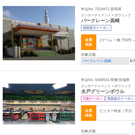
申込No. 7019471 群馬県
エンターテイメント > ボウリング
パークレーン高崎
画面提示クーポン
会員
1ゲーム 一般 750円 
特典
対象店舗
パークレーン高崎
群
申込No. 5088541 関東/茨城県
エンターテイメント > ボウリング
水戸グリーンボウル
印刷クーポン
画面提示クーポン
会員
ビジター料金（平日 
特典
そ
対象店舗