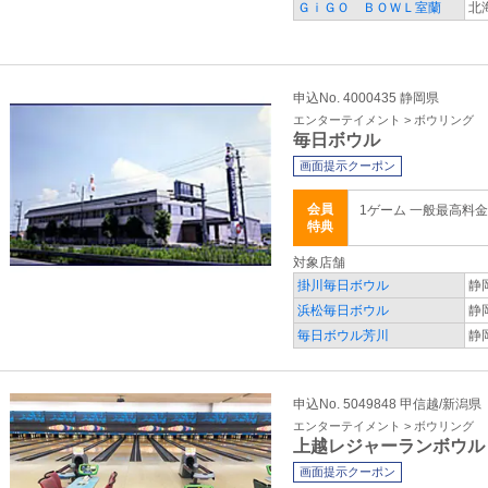
ＧｉＧＯ ＢＯＷＬ室蘭
北
申込No. 4000435 静岡県
エンターテイメント > ボウリング
毎日ボウル
画面提示クーポン
会員
1ゲーム 一般最高料
特典
対象店舗
掛川毎日ボウル
静
浜松毎日ボウル
静
毎日ボウル芳川
静
申込No. 5049848 甲信越/新潟県
エンターテイメント > ボウリング
上越レジャーランボウル
画面提示クーポン