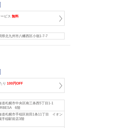
サービス
無料
岡県北九州市八幡西区小嶺1‐7‐7
あたり
100円OFF
海道札幌市中央区南三条西5丁目1‐1
RBESA 6階
海道札幌市手稲区前田1条11丁目 イオン
幌手稲駅前店3階