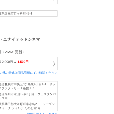
賀県彦根市竹ヶ鼻町43‐1
・ユナイテッドシネマ
（26/6/1更新）
2,000円 →
1,500円
の他の特典は商品詳細にてご確認ください
海道札幌市中央区北1条東4丁目1‐1 サッ
ロファクトリー１条館２Ｆ
海道旭川市永山12条3丁目 ウェスタンパ
ーズ内
城県柴田郡大河原町字小島2-1 シーズン
ウォーク フォルテ たのし館 内