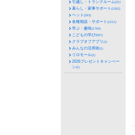
引越し・トランクルーム
(31)
暮らし・家事サポート
(1302)
ペット
(263)
各種相談・サポート
(1211)
学ぶ・趣味
(1764)
こどもの学び
(597)
クラブオフアプリ
(1)
みんなの活用術
(1)
リロモール
(1)
2026プレゼントキャンペー
ン
(1)