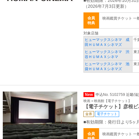
■有効期限：2026年10月31
（2026年7月3日更新）
会員
映画鑑賞チケット 一般 
特典
対象店舗
ヒューマックスシネマ 成
千
田ＨＵＭＡＸシネマズ
ヒューマックスシネマ 渋
東
谷ＨＵＭＡＸシネマ
ヒューマックスシネマ 池
東
袋ＨＵＭＡＸシネマズ
New
申込No. 5102759 近畿/
映画 > 映画館【電子チケット】
【電子チケット】彦根ビ
金券
電子チケット
■有効期限：発行日より5ヶ
会員
映画鑑賞チケット 一般 
特典