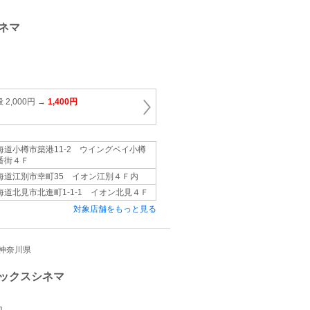
ネマ
2,000円 →
1,400円
海道小樽市築港11‐2 ウイングベイ小樽
番街４Ｆ
海道江別市幸町35 イオン江別４Ｆ内
海道北見市北進町1‐1‐1 イオン北見４Ｆ
対象店舗をもっと見る
都/神奈川県
ックスシネマ