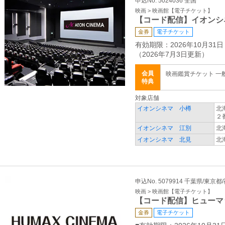
申込No. 5024036 全国
映画 > 映画館【電子チケット】
【コード配信】イオンシ
金券
電子チケット
有効期限：2026年10月31日
（2026年7月3日更新）
会員
映画鑑賞チケット 一般 
特典
対象店舗
イオンシネマ 小樽
北
２
イオンシネマ 江別
北
イオンシネマ 北見
北
申込No. 5079914 千葉県/東京
映画 > 映画館【電子チケット】
【コード配信】ヒューマ
金券
電子チケット