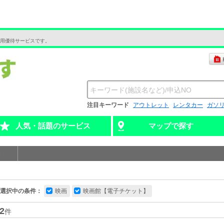
用優待サービスです。
注目キーワード
アウトレット
レンタカー
ガソ
人気・話題のサービス
マップで探す
選択中の条件：
映画
映画館【電子チケット】
2
件