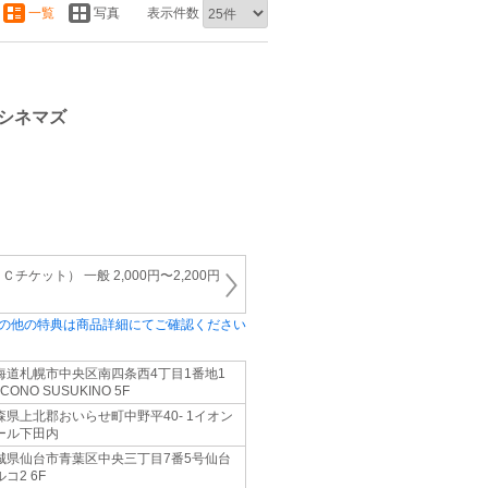
一覧
写真
表示件数
シネマズ
ケット） 一般 2,000円〜2,200円
の他の特典は商品詳細にてご確認ください
海道札幌市中央区南四条西4丁目1番地1
CONO SUSUKINO 5F
森県上北郡おいらせ町中野平40- 1イオン
ール下田内
城県仙台市青葉区中央三丁目7番5号仙台
コ2 6F