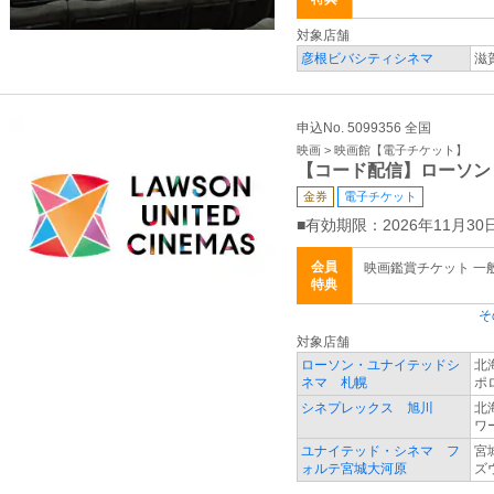
対象店舗
彦根ビバシティシネマ
滋
申込No. 5099356 全国
映画 > 映画館【電子チケット】
【コード配信】ローソン
金券
電子チケット
■有効期限：2026年11月30日
会員
映画鑑賞チケット 一般 
特典
そ
対象店舗
ローソン・ユナイテッドシ
北
ネマ 札幌
ポ
シネプレックス 旭川
北
ワ
ユナイテッド・シネマ フ
宮
ォルテ宮城大河原
ズ