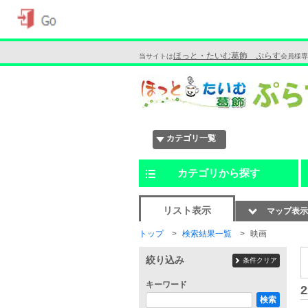
ほっと・たいむ葛飾 ぷらす
当サイトは
会員様専
カテゴリ一覧
カテゴリから探す
リスト表示
マップ表示
トップ
検索結果一覧
映画
絞り込み
条件クリア
キーワード
2
検索