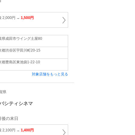
日
2,000円 →
1,500円
葉県成田市ウイング土屋80
京都渋谷区宇田川町20‐15
京都豊島区東池袋1‐22‐10
対象店舗をもっと見る
滋賀県
バシティシネマ
月後の末日
2,100円 →
1,400円