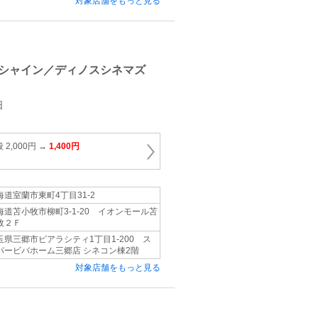
対象店舗をもっと見る
シャイン／ディノスシネマズ
日
2,000円 →
1,400円
海道室蘭市東町4丁目31‐2
海道苫小牧市柳町3‐1‐20 イオンモール苫
牧２Ｆ
玉県三郷市ピアラシティ1丁目1-200 ス
パービバホーム三郷店 シネコン棟2階
対象店舗をもっと見る