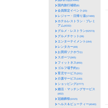
(25086)
国内旅行補助
(8)
会員限定イベント
(20)
レジャー・日帰り湯
(17466)
ホテルレストラン・プレミ
アム
(4332)
グルメ・レストラン
(52573)
グルメチケット
(39)
エンターテイメント
(164)
レンタカー
(49)
お買得ソクホウ
(1)
スポーツ
(365)
フィットネス
(950)
ゴルフ場予約
(1)
育児サービス
(201)
介護サービス
(183)
ショッピング
(2777)
婚活・マッチングサービス
(402)
冠婚葬祭
(1015)
ヘルス＆ビューティー
(4040)