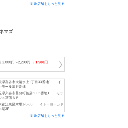
対象店舗をもっと見る
ネマズ
,000円〜2,200円 →
1,500円
城県富谷市大清水上1丁目33番地1 イ
ンモール富谷別棟
玉県久喜市菖蒲町菖蒲6005番地1 モラ
ジュ菖蒲３Ｆ
京都江東区木場1‐5‐30 イトーヨーカド
木場3F
対象店舗をもっと見る