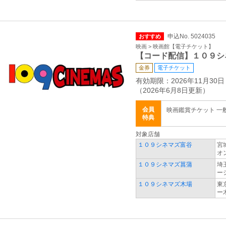
申込No. 5024035
おすすめ
映画 > 映画館【電子チケット】
【コード配信】１０９シ
金券
電子チケット
有効期限：2026年11月30日
（2026年6月8日更新）
会員
映画鑑賞チケット 一般 2
特典
対象店舗
１０９シネマズ富谷
宮
オ
１０９シネマズ菖蒲
埼
ー
１０９シネマズ木場
東
ー