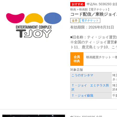
申込No. 5036293 全
おすすめ
映画 > 映画館【電子チケット】
コード配信／東映ジョイ
金券
電子チケット
有効期限：2026年8月31日
■旧名称：ティ・ジョイ運営
※全国のティ・ジョイ運営劇
ト11、鹿児島ミッテ10、
会員
映画鑑賞チケット 一般 
特典
対象店舗
こうのすシネマ
埼
ネ
Ｔ・ジョイ エミテラス所
埼
沢
沢4
Ｔ・ジョイ蘇我
千