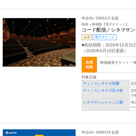
申込No. 5069113 全国
映画 > 映画館【電子チケット】
コード配信／シネマサン
金券
電子チケット
■有効期限：2026年10月31
（2026年6月10日更新）
会員
映画鑑賞チケット 一般 
特典
対象店舗
ディノスシネマズ室蘭
北
ディノスシネマズ苫小牧
北
小
シネマサンシャイン三郷
埼
ー
申込No. 5098378 全国