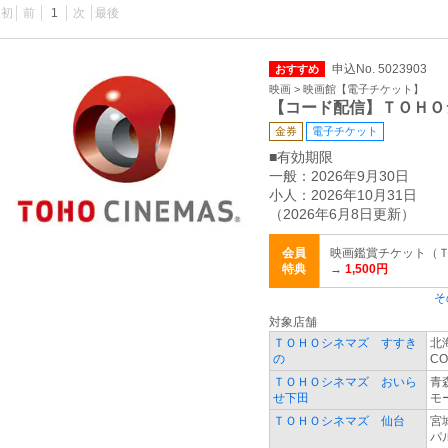
最初
前
1
次
最後
申込No. 5023903
おすすめ
映画 > 映画館【電子チケット】
【コード配信】ＴＯＨＯ
金券
電子チケット
■有効期限
一般：2026年9月30日
小人：2026年10月31日
（2026年6月8日更新）
会員
映画鑑賞チケット（ＴＣチ
特典
→
1,500円
そ
対象店舗
ＴＯＨＯシネマズ すすき
北
の
CO
ＴＯＨＯシネマズ おいら
青
せ下田
モ
ＴＯＨＯシネマズ 仙台
宮
パル