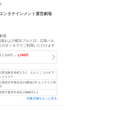
国
エンタテインメント運営劇場
劇場
場および横浜ブルク13、広島バル
こうのすシネマでご利用いただけます
2,200円 →
1,700円
玉県鴻巣市本町1‐2‐1 エルミこうのすア
ックス３Ｆ
玉県所沢市東住吉10番地1号 エミテラス所
F
葉県千葉市中央区川崎町51‐1
対象店舗をもっと見る