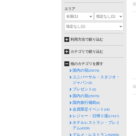
エリア
全国
(1)
指定なし
(1)
指定なし
(1)
利用方法で絞り込む
カテゴリで絞り込む
他のカテゴリを探す
国内の宿
(25078)
ユニバーサル・スタジオ・
ジャパン
(3)
プレゼント
(2)
国内の宿
(25078)
国内旅行補助
(8)
会員限定イベント
(18)
レジャー・日帰り湯
(17417)
ホテルレストラン・プレミ
アム
(4329)
グルメ・レストラン
(52555)