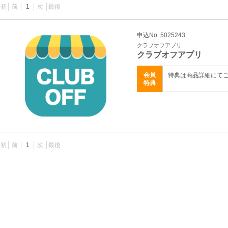
最初
前
1
次
最後
申込No. 5025243
クラブオフアプリ
クラブオフアプリ
会員
特典は商品詳細にて
特典
最初
前
1
次
最後