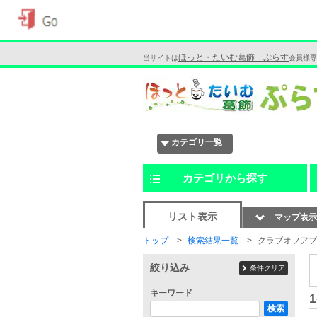
ほっと・たいむ葛飾 ぷらす
当サイトは
会員様専
カテゴリ一覧
カテゴリから探す
リスト表示
マップ表示
トップ
検索結果一覧
クラブオフアプ
絞り込み
条件クリア
キーワード
1
検索