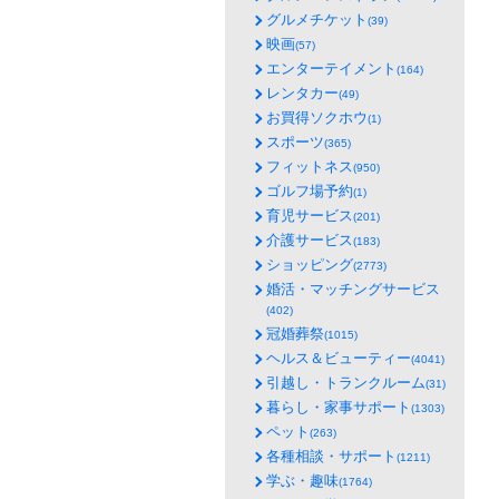
グルメチケット
(39)
映画
(57)
エンターテイメント
(164)
レンタカー
(49)
お買得ソクホウ
(1)
スポーツ
(365)
フィットネス
(950)
ゴルフ場予約
(1)
育児サービス
(201)
介護サービス
(183)
ショッピング
(2773)
婚活・マッチングサービス
(402)
冠婚葬祭
(1015)
ヘルス＆ビューティー
(4041)
引越し・トランクルーム
(31)
暮らし・家事サポート
(1303)
ペット
(263)
各種相談・サポート
(1211)
学ぶ・趣味
(1764)