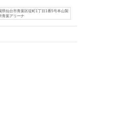
城県仙台市青葉区堤町1丁目1番5号本山製
所青葉アリーナ