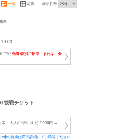
一覧
写真
表示件数
愛知県
9:00
ルビア戦
先着 特別ご招待 または 会
Ｇ観戦チケット
） 大人(中学生以上) 2,000円 →
の他の特典は商品詳細にてご確認ください