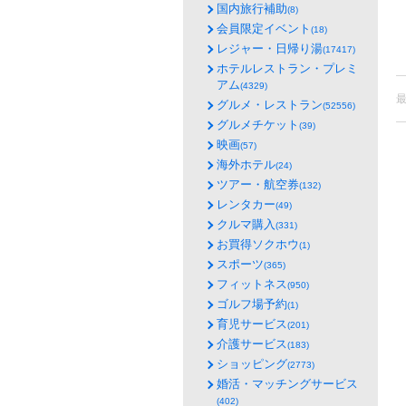
国内旅行補助
(8)
会員限定イベント
(18)
レジャー・日帰り湯
(17417)
ホテルレストラン・プレミ
アム
(4329)
グルメ・レストラン
(52556)
グルメチケット
(39)
映画
(57)
海外ホテル
(24)
ツアー・航空券
(132)
レンタカー
(49)
クルマ購入
(331)
お買得ソクホウ
(1)
スポーツ
(365)
フィットネス
(950)
ゴルフ場予約
(1)
育児サービス
(201)
介護サービス
(183)
ショッピング
(2773)
婚活・マッチングサービス
(402)