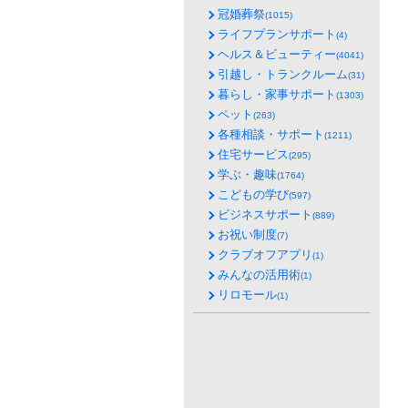
冠婚葬祭
(1015)
ライフプランサポート
(4)
ヘルス＆ビューティー
(4041)
引越し・トランクルーム
(31)
暮らし・家事サポート
(1303)
ペット
(263)
各種相談・サポート
(1211)
住宅サービス
(295)
学ぶ・趣味
(1764)
こどもの学び
(597)
ビジネスサポート
(889)
お祝い制度
(7)
クラブオフアプリ
(1)
みんなの活用術
(1)
リロモール
(1)