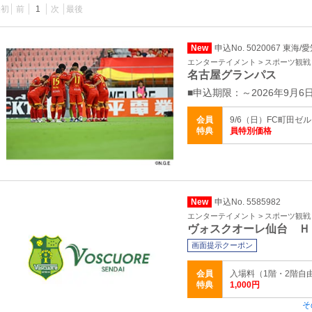
最初
前
1
次
最後
New
申込No. 5020067 東海/
エンターテイメント > スポーツ観戦
名古屋グランパス
■申込期限：～2026年9月6日1
会員
9/6（日）FC町田ゼ
特典
員特別価格
New
申込No. 5585982
エンターテイメント > スポーツ観戦
ヴォスクオーレ仙台 Ｈ
画面提示クーポン
会員
入場料（1階・2階自由席
特典
1,000円
そ