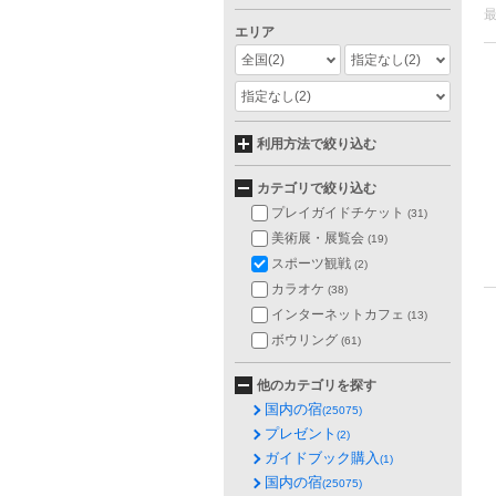
エリア
全国
(2)
指定なし
(2)
指定なし
(2)
利用方法で絞り込む
カテゴリで絞り込む
プレイガイドチケット
(31)
美術展・展覧会
(19)
スポーツ観戦
(2)
カラオケ
(38)
インターネットカフェ
(13)
ボウリング
(61)
他のカテゴリを探す
国内の宿
(25075)
プレゼント
(2)
ガイドブック購入
(1)
国内の宿
(25075)