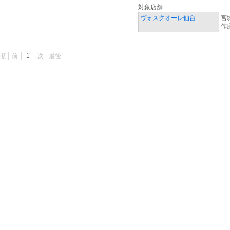
対象店舗
ヴォスクオーレ仙台
宮
作
最初
前
1
次
最後