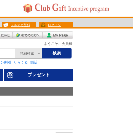
メルマガ登録
ログイン
ようこそ、会員様
検索
詳細検索
リン割引
りらくる
婚活
プレゼント