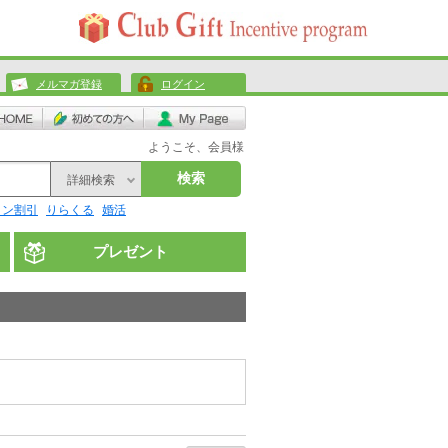
メルマガ登録
ログイン
ようこそ、会員様
検索
詳細検索
リン割引
りらくる
婚活
プレゼント