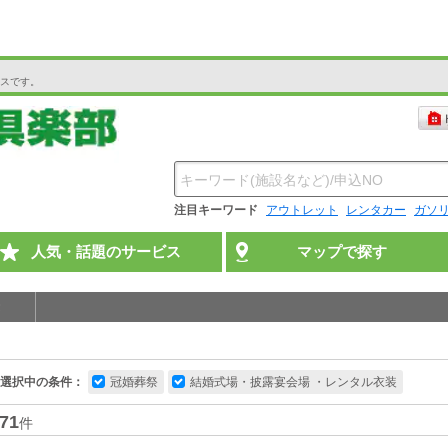
スです。
注目キーワード
アウトレット
レンタカー
ガソ
人気・話題のサービス
マップで探す
選択中の条件：
冠婚葬祭
結婚式場・披露宴会場 ・レンタル衣装
71
件