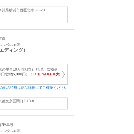
奈川県横浜市西区北幸1‐3‐23
東京都
・レンタル衣装
エディング）
名の場合10万円相当） 料理、飲物基
0円/飲物5,000円）より
10％OFF × 大
の他の特典は商品詳細にてご確認ください
京都文京区関口2‐10‐8
東海/岐阜県
・レンタル衣装