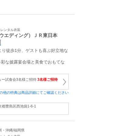
・レンタル衣装
ウエディング）ＪＲ東日本
より徒歩1分、ゲストも喜ぶ好立地な
多彩な披露宴会場と美食でおもてな
ュー試食会3名様ご招待
3名様ご招待
の他の特典は商品詳細にてご確認ください
京都豊島区西池袋1‐6‐1
 九州・沖縄/福岡県