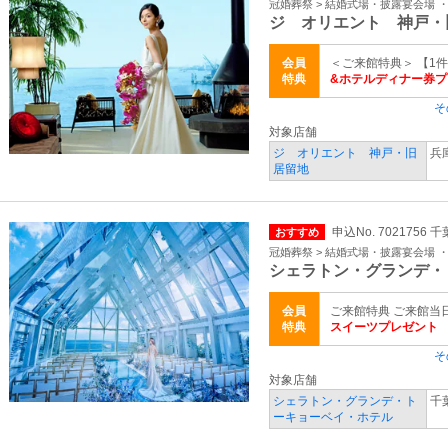
冠婚葬祭 > 結婚式場・披露宴会場 
ジ オリエント 神戸・
会員
＜ご来館特典＞ 【1
特典
&ホテルディナー券プ
そ
対象店舗
ジ オリエント 神戸・旧
兵
居留地
申込No. 7021756 
おすすめ
冠婚葬祭 > 結婚式場・披露宴会場 
シェラトン・グランデ・
会員
ご来館特典 ご来館当
特典
スイーツプレゼント
そ
対象店舗
シェラトン・グランデ・ト
千
ーキョーベイ・ホテル