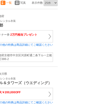
一覧
写真
表示件数
京都府
・レンタル衣装
都
ィナー券
2万円相当プレゼント
の他の特典は商品詳細にてご確認ください
都府京都市中京区河原町通二条下ル一之船
386‐2
神奈川県
・レンタル衣装
ル＆タワーズ（ウエディング）
￥200,000OFF
の他の特典は商品詳細にてご確認ください