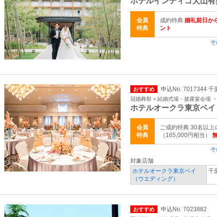
ホテルインディゴ犬山有
会員
成約特典
婚礼前日か
特典
ント
そ
申込No. 7017344 
おすすめ
冠婚葬祭 > 結婚式場・披露宴会場 
ホテルオークラ東京ベイ
会員
ご成約特典 30名以
特典
（165,000円相当）
そ
対象店舗
ホテルオークラ東京ベイ
千
（ウエディング）
申込No. 7023882
おすすめ