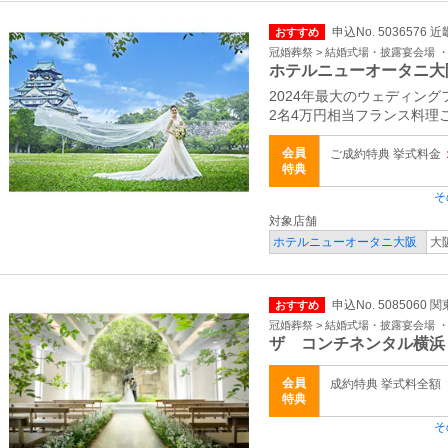
申込No. 5036576 
おすすめ
冠婚葬祭 > 結婚式場・披露宴会場 
ホテルニューオータニ大
2024年最大のウェディング
2名4万円相当フランス料理
会員
ご成約特典 挙式料金
特典
そ
対象店舗
ホテルニューオータニ大阪
大
申込No. 5085060 
おすすめ
冠婚葬祭 > 結婚式場・披露宴会場 
ザ コンチネンタル横浜
会員
成約特典 挙式料全額
特典
そ