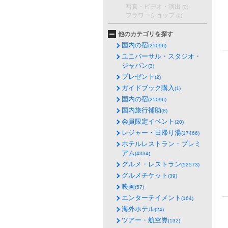
写真・ビデオ・演出
(0)
フラワーショップ
(0)
他のカテゴリを探す
国内の宿
(25096)
ユニバーサル・スタジオ・
ジャパン
(3)
プレゼント
(2)
ガイドブック購入
(1)
国内の宿
(25096)
国内旅行補助
(8)
会員限定イベント
(20)
レジャー・日帰り湯
(17466)
ホテルレストラン・プレミ
アム
(4334)
グルメ・レストラン
(52573)
グルメチケット
(39)
映画
(57)
エンターテイメント
(164)
海外ホテル
(24)
ツアー・航空券
(132)