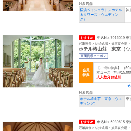
対象店舗
横浜ベイシェラトンホテル
神
＆タワーズ（ウエディン
グ）
申込No. 7016019 
おすすめ
冠婚葬祭 > 結婚式場・披露宴会場 
ホテル椿山荘 東京（ウ
画面提示クーポン
【ご成約特典】 （50
会員
本コース（料理15,00
特典
人人数分お値引
そ
対象店舗
ホテル椿山荘 東京（ウエ
東
ディング）
申込No. 5089615 
おすすめ
冠婚葬祭 > 結婚式場・披露宴会場 