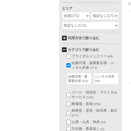
エリア
全国
(171)
指定なし
(171)
指定なし
(171)
利用方法で絞り込む
カテゴリで絞り込む
ブライダルジュエリー
(49)
結婚式場・披露宴会場 ・レ
ンタル衣装
(171)
結婚式場・披
レンタル衣装
露宴会場
(132)
(34)
ブーケ・招待状・ブライダル
サービス
(142)
葬儀場・斎場
(359)
納骨堂・霊苑・樹木葬・墓石
(277)
仏壇・仏具・神具
(16)
引出物・香典返し
(1)