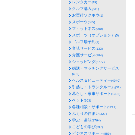
レンタカー
(49)
クルマ購入
(331)
お買得ソクホウ
(1)
スポーツ
(365)
フィットネス
(950)
スポーツ（オプション）
(5)
ゴルフ場予約
(1)
育児サービス
(133)
介護サービス
(184)
ショッピング
(2777)
婚活・マッチングサービス
(402)
ヘルス＆ビューティー
(4040)
引越し・トランクルーム
(31)
暮らし・家事サポート
(1302)
ペット
(263)
各種相談・サポート
(1211)
ふくりの住まい
(327)
学ぶ・趣味
(1764)
こどもの学び
(597)
ビジネスサポート
(889)