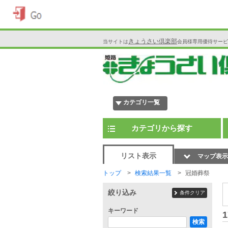
きょうさい倶楽部
当サイトは
会員様専用優待サービ
カテゴリ一覧
カテゴリから探す
リスト表示
マップ表示
トップ
検索結果一覧
冠婚葬祭
絞り込み
条件クリア
キーワード
1
検索