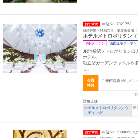
申込No. 7021758
おすすめ
冠婚葬祭 > 結婚式場・披露宴会場 
ホテルメトロポリタン（
印刷クーポン
画面提示クーポン
JR池袋駅メトロポリタン口
ホテル。
独立型ガーデンチャペルや
し。
会員
ご来館特典 婚礼メニ
特典
そ
対象店舗
ホテルメトロポリタン／ウ
東
エディング
申込No. 5090060
おすすめ