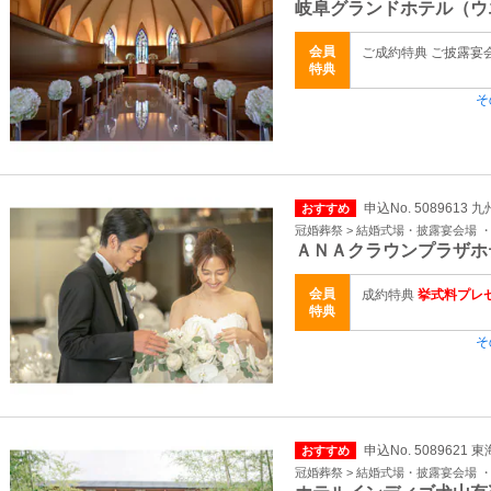
岐阜グランドホテル（ウ
会員
ご成約特典 ご披露宴
特典
そ
申込No. 5089613
おすすめ
冠婚葬祭 > 結婚式場・披露宴会場 
ＡＮＡクラウンプラザホ
会員
成約特典
挙式料プレ
特典
そ
申込No. 5089621 
おすすめ
冠婚葬祭 > 結婚式場・披露宴会場 