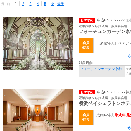
最初
前
1
2
3
4
5
次
最後
申込No. 7022277 
おすすめ
冠婚葬祭 > 結婚式場・披露宴会場 
フォーチュンガーデン京
会員
【来館特典】 ペアデ
特典
そ
対象店舗
フォーチュンガーデン京都
京
入町
申込No. 7015965 
おすすめ
冠婚葬祭 > 結婚式場・披露宴会場 
横浜ベイシェラトンホテ
会員
成約時特典
挙式料 最大
特典
そ