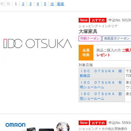
最初
前
1
2
3
4
5
次
最後
New
申込No. 5015
おすすめ
ショッピング > インテリア
大塚家具
印刷クーポン
画面提示クーポン
会員
商品ご購入の方
ご購
特典
レゼント
対象店舗
ＩＤＣ ＯＴＳＵＫＡ 南
千
船橋店
TO
ＩＤＣ ＯＴＳＵＫＡ 有
東
明ショールーム
ウ
ＩＤＣ ＯＴＳＵＫＡ 新
東
宿ショールーム
New
申込No. 5593
おすすめ
ショッピング > その他お買物優待