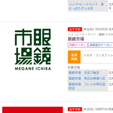
コジマ×ビックカメラ 新
北
さっぽろデュオ店
号
申込No. 5010018
おすすめ
ショッピング > スーツ・服飾/メガ
眼鏡市場
印刷クーポン
画面提示クーポン
会員
メガネ・コンタクト
特典
対象店舗
眼鏡市場 北見三輪店
北
眼鏡市場 帯広白樺通り店
北
眼鏡市場 フレスポ帯広稲
北
田店
申込No. 5089743 
おすすめ