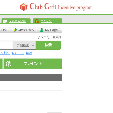
メルマガ登録
ログイン
ようこそ、会員様
検索
詳細検索
リン割引
りらくる
婚活
プレゼント