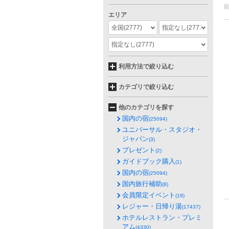
エリア
全国
(2777)
指定なし
(2777)
指定なし
(2777)
利用方法で絞り込む
カテゴリで絞り込む
他のカテゴリを探す
国内の宿
(25094)
ユニバーサル・スタジオ・
ジャパン
(3)
プレゼント
(2)
ガイドブック購入
(1)
国内の宿
(25094)
国内旅行補助
(8)
会員限定イベント
(19)
レジャー・日帰り湯
(17437)
ホテルレストラン・プレミ
アム
(4330)