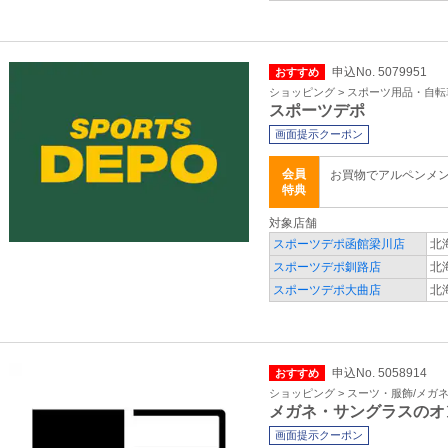
申込No. 5079951
おすすめ
ショッピング > スポーツ用品・自転
スポーツデポ
画面提示クーポン
会員
お買物でアルペンメ
特典
対象店舗
スポーツデポ函館梁川店
北
スポーツデポ釧路店
北
スポーツデポ大曲店
北
申込No. 5058914
おすすめ
ショッピング > スーツ・服飾/メガ
メガネ・サングラスのオ
画面提示クーポン