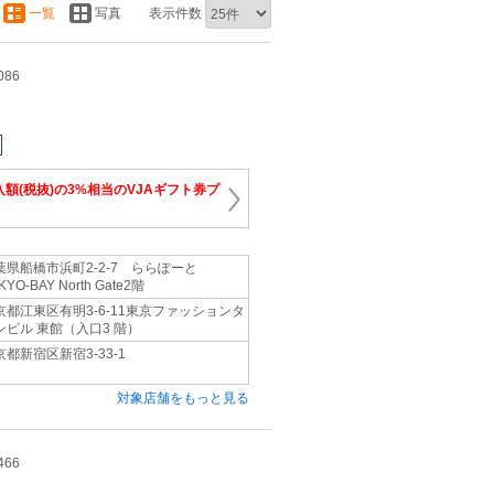
一覧
写真
表示件数
086
入額(税抜)の3%相当のVJAギフト券プ
葉県船橋市浜町2-2-7 ららぽーと
KYO-BAY North Gate2階
京都江東区有明3-6-11東京ファッションタ
ンビル 東館（入口3 階）
京都新宿区新宿3-33-1
対象店舗をもっと見る
466