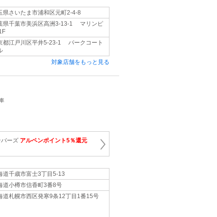
玉県さいたま市浦和区元町2-4-8
葉県千葉市美浜区高洲3-13-1 マリンピ
1F
京都江戸川区平井5-23-1 パークコート
ル
対象店舗をもっと見る
車
ンバーズ
アルペンポイント5％還元
海道千歳市富士3丁目5-13
海道小樽市信香町3番8号
海道札幌市西区発寒9条12丁目1番15号