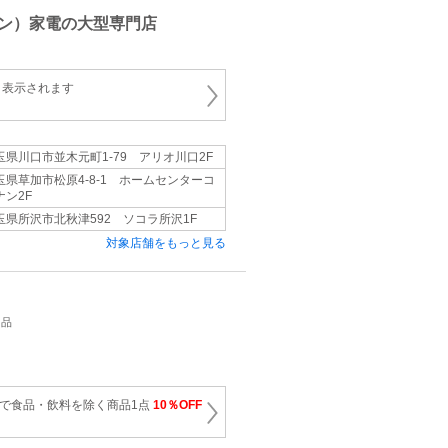
ン）家電の大型専門店
と表示されます
玉県川口市並木元町1-79 アリオ川口2F
玉県草加市松原4-8-1 ホームセンターコ
ナン2F
玉県所沢市北秋津592 ソコラ所沢1F
対象店舗をもっと見る
用品
上で食品・飲料を除く商品1点
10％OFF