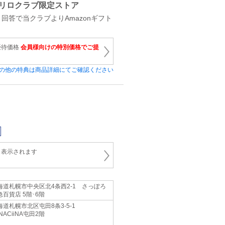
リロクラブ限定ストア
回答で当クラブよりAmazonギフト
優待価格
会員様向けの特別価格でご提
の他の特典は商品詳細にてご確認ください
と表示されます
海道札幌市中央区北4条西2-1 さっぽろ
急百貨店 5階･6階
海道札幌市北区屯田8条3-5-1
iNACiiNA屯田2階