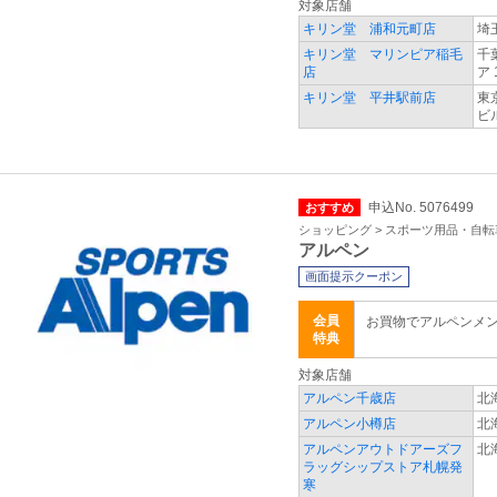
対象店舗
キリン堂 浦和元町店
埼
キリン堂 マリンピア稲毛
千
店
ア 
キリン堂 平井駅前店
東
ビ
申込No. 5076499
おすすめ
ショッピング > スポーツ用品・自転
アルペン
画面提示クーポン
会員
お買物でアルペンメ
特典
対象店舗
アルペン千歳店
北
アルペン小樽店
北
アルペンアウトドアーズフ
北
ラッグシップストア札幌発
寒