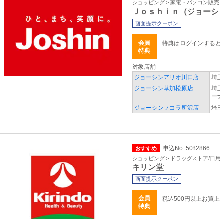
ショッピング > 家電・パソコン販売
Ｊｏｓｈｉｎ（ジョーシ
画面提示クーポン
会員
特典はログインする
特典
対象店舗
ジョーシンアリオ川口店
埼
ジョーシン草加松原店
埼
ー
ジョーシンソコラ所沢店
埼
申込No. 5082866
おすすめ
ショッピング > ドラッグストア/日
キリン堂
画面提示クーポン
会員
税込500円以上お買
特典