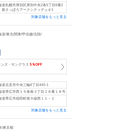
海道札幌市厚別区厚別中央2条5丁目6番2
 新さっぽろアークシティデュオ1
対象店舗をもっと見る
 北海道/東北/関東/甲信越/北陸/
ネ
レンズ・サングラス
5％OFF
海道北見市中央三輪6丁目445-1
海道帯広市西１９条南３丁目２８番１８号
海道帯広市稲田町南９線西１１－１
対象店舗をもっと見る
関東/東京都