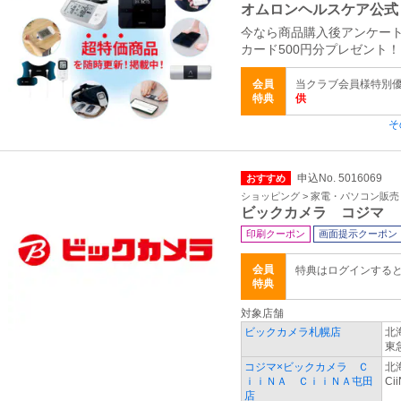
オムロンヘルスケア公式
今なら商品購入後アンケート
カード500円分プレゼント！
会員
当クラブ会員様特別
特典
供
そ
申込No. 5016069
おすすめ
ショッピング > 家電・パソコン販売
ビックカメラ コジマ
印刷クーポン
画面提示クーポン
会員
特典はログインする
特典
対象店舗
ビックカメラ札幌店
北
東
コジマ×ビックカメラ Ｃ
北
ｉｉＮＡ ＣｉｉＮＡ屯田
Ci
店