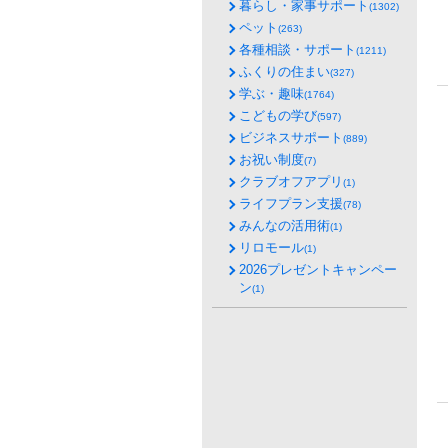
暮らし・家事サポート
(1302)
ペット
(263)
各種相談・サポート
(1211)
ふくりの住まい
(327)
学ぶ・趣味
(1764)
こどもの学び
(597)
ビジネスサポート
(889)
お祝い制度
(7)
クラブオフアプリ
(1)
ライフプラン支援
(78)
みんなの活用術
(1)
リロモール
(1)
2026プレゼントキャンペー
ン
(1)