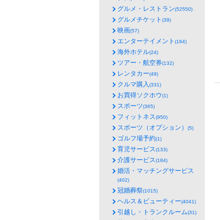
グルメ・レストラン
(52550)
グルメチケット
(39)
映画
(57)
エンターテイメント
(164)
海外ホテル
(24)
ツアー・航空券
(132)
レンタカー
(49)
クルマ購入
(331)
お買得ソクホウ
(1)
スポーツ
(365)
フィットネス
(950)
スポーツ（オプション）
(5)
ゴルフ場予約
(1)
育児サービス
(133)
介護サービス
(184)
婚活・マッチングサービス
(402)
冠婚葬祭
(1015)
ヘルス＆ビューティー
(4041)
引越し・トランクルーム
(31)