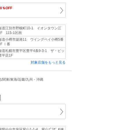
10％OFF
海道江別市野幌町10-1 イオンタウン江
F 115-1区画
海道小樽市築港11 ウイングベイ小樽5番
F Ⅰ番
海道札幌市豊平区豊平4条9-3-1 ザ・ビッ
豊平店1F
対象店舗をもっと見る
 東北/関東/東海/近畿/九州・沖縄
城県仙台市泉区紫山1-1-4 紫山ﾌﾟﾗｻﾞ K棟