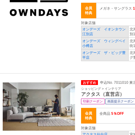
会員
メガネ・サングラス
特典
対象店舗
オンデーズ イオンタウン
北
江別店
別1
オンデーズ ウィングベイ
北
小樽店
街1
オンデーズ ザ・ビッグ豊
北
平店
グ
申込No. 7011010
おすすめ
ショッピング > インテリア
アクタス（直営店）
印刷クーポン
画面提示クーポン
会員
全商品
5％OFF
特典
対象店舗
アクタス仙台店
宮