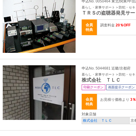
申込No. 0050464 東北/関東/甲
暮らし・家事サポート > 防犯・セ
ＴＲＳの盗聴器発見サー
会員
調査料金
20％OFF
特典
申込No. 5044681 近畿/京都府
暮らし・家事サポート > 防犯・セ
株式会社 ＴＬＣ
印刷クーポン
画面提示クーポン
会員
お見積り価格より
3％
特典
対象店舗
株式会社 ＴＬＣ
京