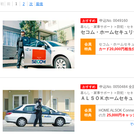
最初
前
1
2
次
最後
申込No. 0049160
おすすめ
暮らし・家事サポート > 防犯・セ
セコム・ホームセキュリ
会員
セコム・ホームセキ
特典
カード20,000円相
申込No. 0050484 全
おすすめ
暮らし・家事サポート > 防犯・セ
ＡＬＳＯＫホームセキュ
会員
HOME ALSOK C
特典
の方
25,000円キャ
そ