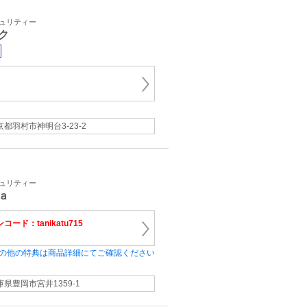
キュリティー
ク
京都羽村市神明台3-23-2
キュリティー
ａ
コード：tanikatu715
の他の特典は商品詳細にてご確認ください
庫県豊岡市宮井1359-1