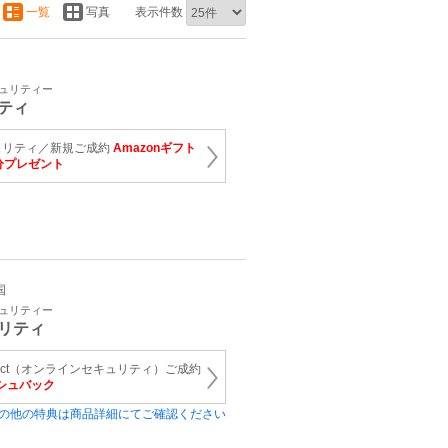
一覧
写真
表示件数
キュリティー
ティ
ュリティ／新規ご成約
Amazonギフト
当分プレゼント
国
キュリティー
リティ
onnect（オンラインセキュリティ）ご成約
ッシュバック
の他の特典は商品詳細にてご確認ください