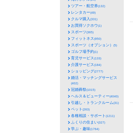
ツアー・航空券
(132)
レンタカー
(49)
クルマ購入
(331)
お買得ソクホウ
(1)
スポーツ
(365)
フィットネス
(950)
スポーツ（オプション）
(5)
ゴルフ場予約
(1)
育児サービス
(133)
介護サービス
(184)
ショッピング
(2777)
婚活・マッチングサービス
(402)
冠婚葬祭
(1015)
ヘルス＆ビューティー
(4040)
引越し・トランクルーム
(31)
ペット
(263)
各種相談・サポート
(1211)
ふくりの住まい
(327)
学ぶ・趣味
(1764)