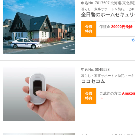
申込No. 7017507 北海道/東北/
暮らし・家事サポート > 防犯・セ
全日警のホームセキュリ
会員
保証金
20000円免除
特典
そ
申込No. 0049528
暮らし・家事サポート > 防犯・セ
ココセコム
会員
ご成約の方に
Amaz
特典
ト