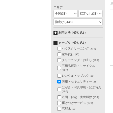
エリア
全国
(38)
指定なし
(38)
指定なし
(38)
利用方法で絞り込む
カテゴリで絞り込む
ハウスクリーニング
(335)
家事代行
(90)
クリーニング・お直し
(109)
不用品買取・リサイクル
(162)
レンタル・サブスク
(20)
防犯・セキュリティー
(38)
はがき・写真印刷・記念写真
(196)
造園・剪定・害虫駆除
(139)
駆けつけサービス
(179)
宅配水
(10)