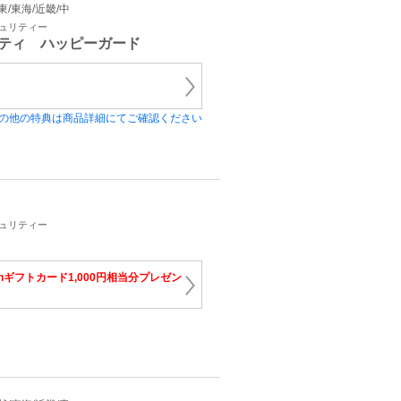
関東/東海/近畿/中
キュリティー
ティ ハッピーガード
の他の特典は商品詳細にてご確認ください
キュリティー
onギフトカード1,000円相当分プレゼン