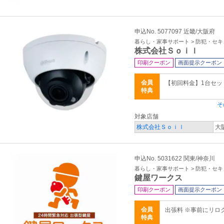
申込No. 5077097 近畿/大阪府
暮らし・家事サポート > 防犯・セ
株式会社Ｓｏｉｌ
印刷クーポン
画面提示クーポン
会員
【初回料金】1台セ
特典
そ
対象店舗
株式会社Ｓｏｉｌ
大
申込No. 5031622 関東/神奈川
暮らし・家事サポート > 防犯・セ
鍵屋ワークス
印刷クーポン
画面提示クーポン
会員
出張料 ※事前にリロ
特典