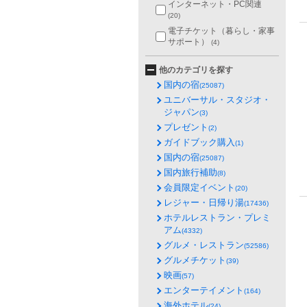
インターネット・PC関連
(20)
電子チケット（暮らし・家事
サポート）
(4)
他のカテゴリを探す
国内の宿
(25087)
ユニバーサル・スタジオ・
ジャパン
(3)
プレゼント
(2)
ガイドブック購入
(1)
国内の宿
(25087)
国内旅行補助
(8)
会員限定イベント
(20)
レジャー・日帰り湯
(17436)
ホテルレストラン・プレミ
アム
(4332)
グルメ・レストラン
(52586)
グルメチケット
(39)
映画
(57)
エンターテイメント
(164)
海外ホテル
(24)