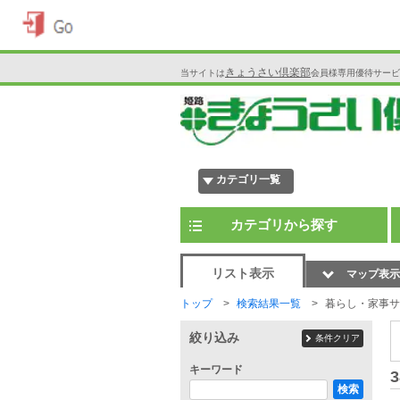
きょうさい倶楽部
当サイトは
会員様専用優待サービ
カテゴリ一覧
カテゴリから探す
リスト表示
マップ表示
トップ
検索結果一覧
暮らし・家事サ
絞り込み
条件クリア
キーワード
3
検索