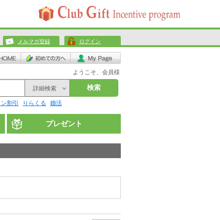
メルマガ登録
ログイン
ようこそ、会員様
検索
詳細検索
リン割引
りらくる
婚活
プレゼント