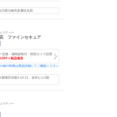
奈川県川崎市多摩区生田
キュリティー
店 ファインセキュア
ンダー交換・補助錠取付・防犯カメラ設置
0%OFF＋粗品進呈
の他の特典は商品詳細にてご確認ください
京都港区赤坂3-14-11 金井ビル1階
キュリティー