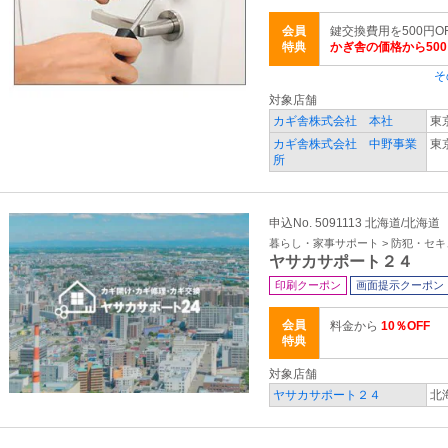
会員
鍵交換費用を500円OF
特典
かぎ舎の価格から500
そ
対象店舗
カギ舎株式会社 本社
東
カギ舎株式会社 中野事業
東
所
申込No. 5091113 北海道/北海道
暮らし・家事サポート > 防犯・セ
ヤサカサポート２４
印刷クーポン
画面提示クーポン
会員
料金から
10％OFF
特典
対象店舗
ヤサカサポート２４
北