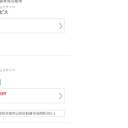
信越/東海/近畿/青
キュリティー
ビス
キュリティー
OFF
都府京都市山科区勧修寺福岡町261-1