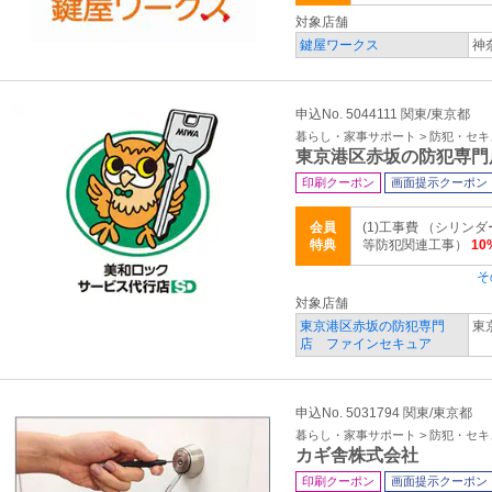
対象店舗
鍵屋ワークス
神
申込No. 5044111 関東/東京都
暮らし・家事サポート > 防犯・セ
東京港区赤坂の防犯専門
印刷クーポン
画面提示クーポン
会員
(1)工事費 （シリ
特典
等防犯関連工事）
1
そ
対象店舗
東京港区赤坂の防犯専門
東
店 ファインセキュア
申込No. 5031794 関東/東京都
暮らし・家事サポート > 防犯・セ
カギ舎株式会社
印刷クーポン
画面提示クーポン