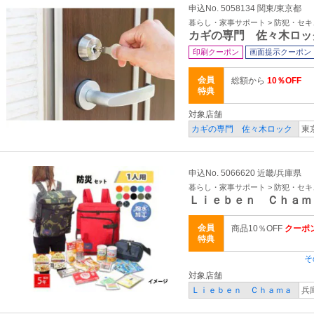
申込No. 5058134 関東/東京都
暮らし・家事サポート > 防犯・セ
カギの専門 佐々木ロッ
印刷クーポン
画面提示クーポン
会員
総額から
10％OFF
特典
対象店舗
カギの専門 佐々木ロック
東
申込No. 5066620 近畿/兵庫県
暮らし・家事サポート > 防犯・セ
Ｌｉｅｂｅｎ Ｃｈａｍ
会員
商品10％OFF
クーポン
特典
そ
対象店舗
Ｌｉｅｂｅｎ Ｃｈａｍａ
兵