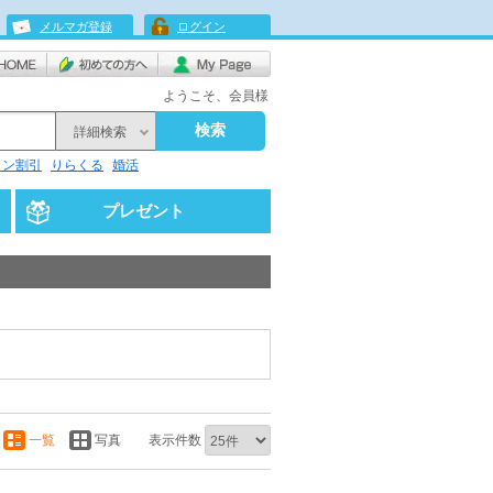
メルマガ登録
ログイン
ようこそ、会員様
検索
詳細検索
リン割引
りらくる
婚活
プレゼント
一覧
写真
表示件数