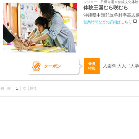
レジャー・日帰り湯 > 伝統文化体
体験王国むら咲むら
沖縄県中頭郡読谷村字高志
営業時間などの詳細はこちら
会員
入園料 大人（大学生
クーポン
特典
最初
前
1
次
最後