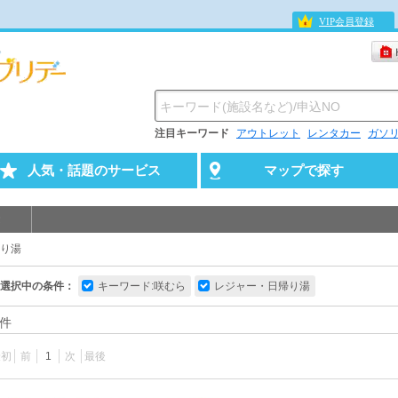
VIP会員登録
注目キーワード
アウトレット
レンタカー
ガソ
人気・話題のサービス
マップで探す
り湯
選択中の条件：
キーワード:咲むら
レジャー・日帰り湯
件
最初
前
1
次
最後