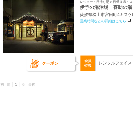
レジャー・日帰り湯 > 日帰り湯・
伊予の湯治場 喜助の湯
愛媛県松山市宮田町4キスケBO
営業時間などの詳細はこちら
会員
レンタルフェイス
クーポン
特典
最初
前
1
次
最後