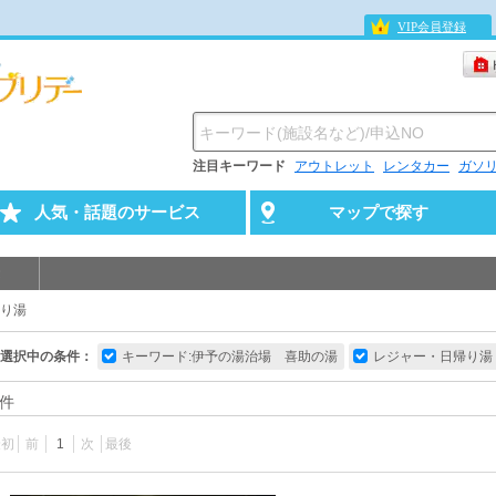
VIP会員登録
注目キーワード
アウトレット
レンタカー
ガソ
人気・話題のサービス
マップで探す
り湯
選択中の条件：
キーワード:伊予の湯治場 喜助の湯
レジャー・日帰り湯
件
最初
前
1
次
最後