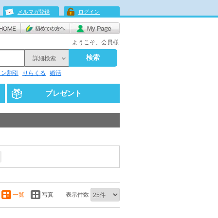
メルマガ登録
ログイン
ようこそ、会員様
検索
詳細検索
リン割引
りらくる
婚活
プレゼント
一覧
写真
表示件数