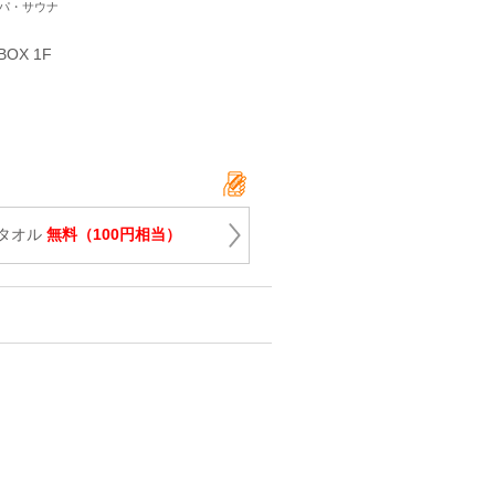
スパ・サウナ
X 1F
タオル
無料（100円相当）