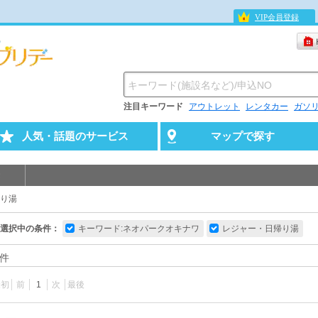
VIP会員登録
注目キーワード
アウトレット
レンタカー
ガソ
人気・話題のサービス
マップで探す
り湯
選択中の条件：
キーワード:ネオパークオキナワ
レジャー・日帰り湯
件
最初
前
1
次
最後