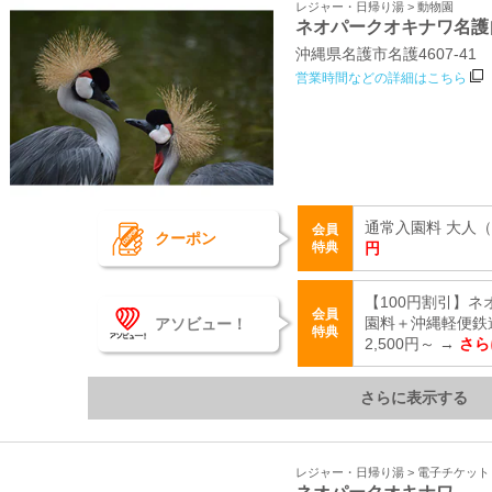
レジャー・日帰り湯 > 動物園
ネオパークオキナワ名護
沖縄県名護市名護4607‐41
営業時間などの詳細はこちら
通常入園料 大人（中
会員
クーポン
特典
円
【100円割引】
会員
アソビュー！
園料＋沖縄軽便鉄
特典
2,500円～ →
さら
さらに表示する
レジャー・日帰り湯 > 電子チケッ