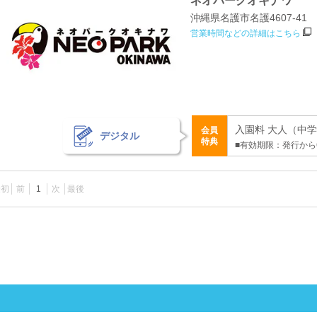
ネオパークオキナワ
沖縄県名護市名護4607‐41
営業時間などの詳細はこちら
入園料 大人（中学生
会員
デジタル
特典
■有効期限：発行から
最初
前
1
次
最後