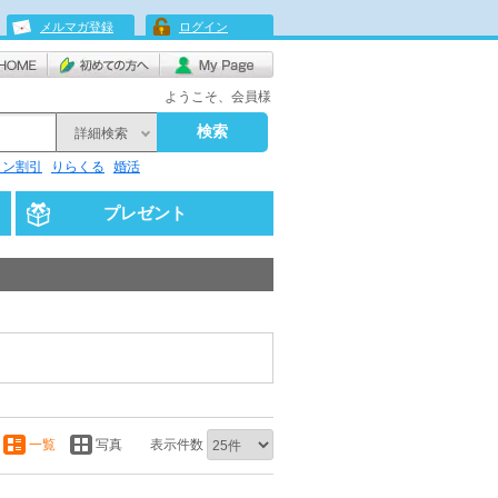
メルマガ登録
ログイン
ようこそ、会員様
検索
詳細検索
リン割引
りらくる
婚活
プレゼント
一覧
写真
表示件数