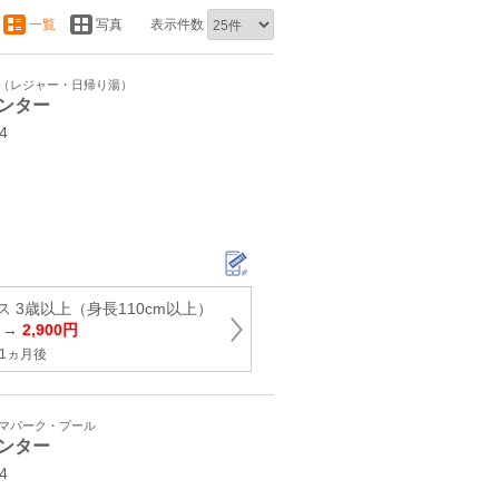
一覧
写真
表示件数
ト（レジャー・日帰り湯）
ンター
4
 3歳以上（身長110cm以上）
円 →
2,900円
1ヵ月後
ーマパーク・プール
ンター
4