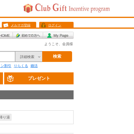
メルマガ登録
ログイン
ようこそ、会員様
検索
詳細検索
リン割引
りらくる
婚活
プレゼント
帰り湯