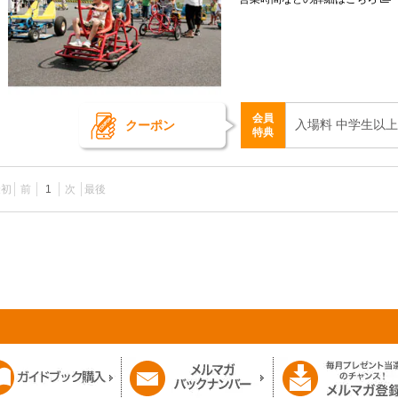
会員
入場料 中学生以上 
クーポン
特典
最初
前
1
次
最後