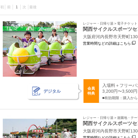
最初
前
1
次
最後
レジャー・日帰り湯 > 電子チケッ
関西サイクルスポーツセ
大阪府河内長野市天野町130
営業時間などの詳細はこちら
入場料＋フリーパス
会員
デジタル
3,200円〜3,500
特典
■有効期限：購入から
レジャー・日帰り湯 > 遊園地・テ
関西サイクルスポーツセ
大阪府河内長野市天野町130
営業時間などの詳細はこちら