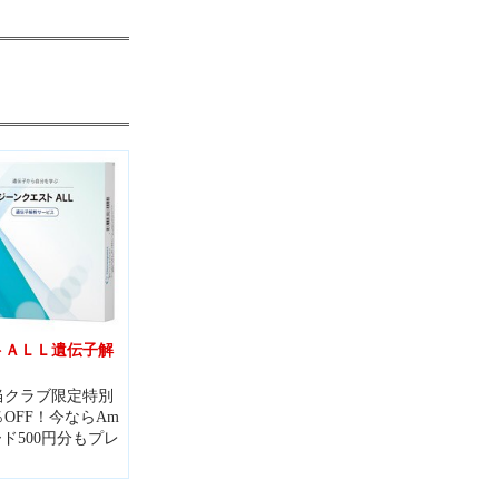
トＡＬＬ遺伝子解
当クラブ限定特別
％OFF！今ならAm
ード500円分もプレ