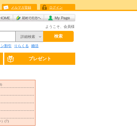
メルマガ登録
ログイン
ようこそ、会員様
検索
詳細検索
リン割引
りらくる
婚活
プレゼント
)
(7)