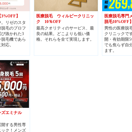
3%OFF】
医療脱毛 ウィルビークリニッ
医療脱毛専門
ク 10％OFF
脱毛10%OFF
中。リゼのスタ
療脱毛のプロフ
最高クオリティのサービス、最
男性の医療脱
び抜かれた3
良の結果。 どこよりも低い価
クリニックです
ー脱毛機であら
格。 それらを全て実現します。
開・有効期限
に対応。
でも焦らず自
ます。
ンズエミナル
展開する男性専
ニック！メンズ