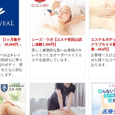
【1ヶ月集中
シーズ・ラボ【エステ初回お試
エステ＆ボデ
60,000円→
し体験3,300円】
クラブＮＡＳ運
券→864円】
美しく健康的な肌へお客様のキ
ールはキレイ
レイをつくるオーダーメイドエ
お客様一人ひ
の気持ちに寄り
ステを提供しています。
せた様々なコ
想のボディ、理
おります。
りをともに歩む
たします。