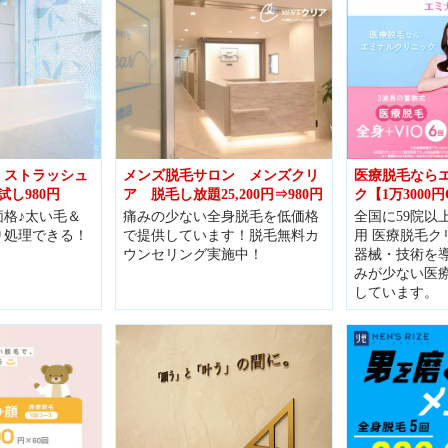
 ストラッシュ
メンズ脱毛サロン メンズクリ
医療脱毛なら
試し980円
ア 脱毛し放題25,200円⇒980円
ク【1万3000円
格♪太い毛＆
痛みの少ない全身脱毛を低価格
全国に59院以
り処理できる！
で提供しています！脱毛無料カ
用 医療脱毛ク
ウンセリング実施中！
器械・技術を
みが少ない医
しています。