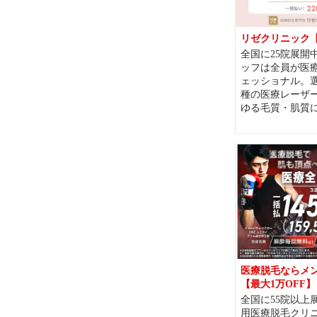
リゼクリニック【
全国に25院展開
ッフは全員が医
ェッショナル。選
種の医療レーザ
ゆる毛質・肌質
医療脱毛ならメ
【最大1万OFF】
全国に55院以上
用医療脱毛クリ