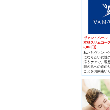
ヴァン・ベール 
本格スリムコース 
6,800円】
私たちヴァン･ベ
になりたい女性
添うケアで、理
想の肌への道の
ことをお約束い