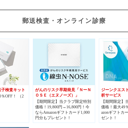
郵送検査・オンライン診療
伝子検査キット
がんのリスク早期発見「ＮーＮ
ジーンクエス
ＯＳＥ（エヌノーズ）」
析サービス
％OFF！ （2
【期間限定】当クラブ限定特別
【期間限定】
価格！19,800円→16,800円！今
価格！最大49
ならAmazonギフトカード1,000
azonギフトカ
円分もプレゼント！
ゼント！