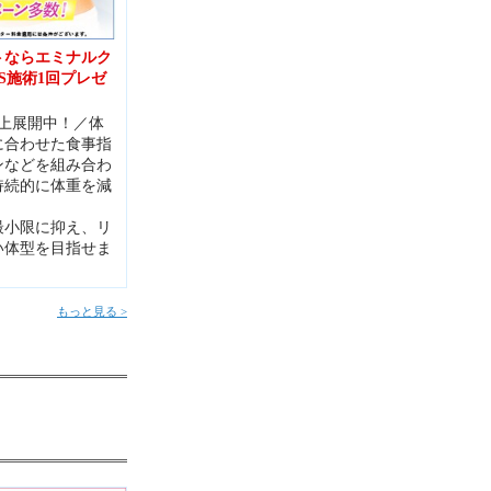
トならエミナルク
S施術1回プレゼ
以上展開中！／体
に合わせた食事指
ンなどを組み合わ
持続的に体重を減
最小限に抑え、リ
い体型を目指せま
もっと見る >