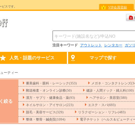
ービスです。
VIP会員登録
注目キーワード
アウトレット
レンタカー
ガソ
人気・話題のサービス
マップで探す
ューティー
審美歯科・眼科・レーシック(353)
メガネ・コンタクトレンズ(34
郵送検査・オンライン診療(50)
健診・人間ドック・婦人科(100)
漢方・サプリ・健康食品・薬(93)
ヘアサロン・美容室(580)
く絞る
ネイルサロン・アイサロン(223)
エステ・スパ(693)
脱毛・美容サービス(329)
リラクゼーション・リフレ(483)
整体・整骨・鍼灸院(1094)
電子チケット（ヘルス＆ビューティー）