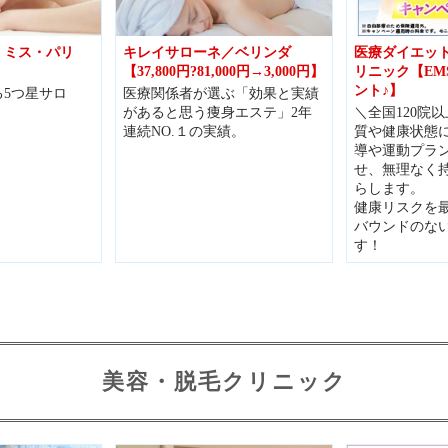
 ミス・パリ
キレイサローネ／ベリンダ
医療ダイエッ
【37,800円?81,000円→3,000円】
リニック【EM
ント♪】
5つ星サロ
医療関係者が選ぶ「効果と実績
があると思う痩身エステ」2年
＼全国120院
連続NO.１の実績。
質や健康状態
導や運動プラ
せ、無理なく
らします。
健康リスクを
バウンドのな
す！
美容・脱毛クリニック