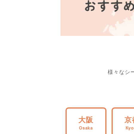
様々なシ
大阪
京
Osaka
Kyo