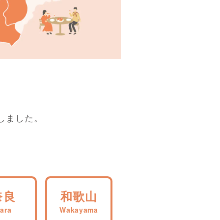
しました。
奈良
和歌山
ara
Wakayama