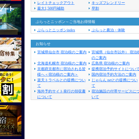
レイトチェックアウト
キッズフレンドリー
最大1,500円補助
早割
ぶらっとニッポン～ご当地お得情報
ぶらっとニッポンindex
ぶらっと農泊・体験
お知らせ
宮城県仙台市 宿泊税のご案内
宮城県（仙台市以外） 宿泊
のご案内
北海道札幌市 宿泊税のご案内
広島県 宿泊税のご案内
京都府京都市に宿泊される皆
提携宿泊予約サイトについ
様へ＜宿泊税のご案内＞
国内宿泊予約方法のご案内
楽天トラベルとの提携につい
じゃらん netとの提携につい
て
て
海外予約サイト発行の領収書
宿泊施設の付帯サービスに
について
いて