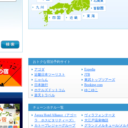
おトクな宿泊予約サイト
アゴダ
Expedia
近畿日本ツーリスト
JTB
じゃらん
東武トップツアーズ
日本旅行
Booking.com
ホテルズドットコム
ゆこゆこ
楽天トラベル
チェーンホテル一覧
Agora Hotel Alliance（アゴー
ヴィラフォンテーヌ
ラ ホスピタリティーズ）
大江戸温泉物語
カトープレジャーグループ
グランドメルキュール/メル