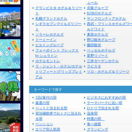
ュール
グランビスタ ホテル＆リゾー
京阪グループ
ト
KOKOホテルズ
札幌グランドホテル
サンフロンティアホテル
シギラセブンマイルズリゾー
西武・プリンスホテルズワ
ト
ルドワイド
ソラーレホテルズ
東急ホテルズ
ドーミーイン
野口観光グループ
ヒルトングループ
藤田観光
フォーポイント フレックス
ベッセルホテルズ
by シェラトン
星野リゾート
ホテルモントレ
三井ガーデンホテル
ラ・ジェント・ホテル/ホテル
ラビスタ
トリフィート/グリッズプレミ
リロ・ホテルズ＆リゾーツ
アム
キーワードで探す
1泊2食付の宿
ビジネスにおすすめの宿
厳選の宿
テーマパークに近い宿
ペットと泊まれる宿
ひとりで泊まれる宿
宿泊補助券でおトクに泊まれ
温泉宿
る宿
特選の宿
ペンション
食べ放題
エリア別人気宿
グランピング