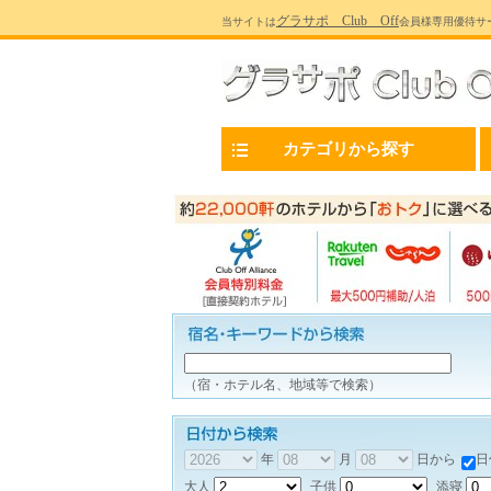
グラサポ Club Off
当サイトは
会員様専用優待サ
カテゴリから探す
（宿・ホテル名、地域等で検索）
年
月
日から
日
大人
子供
添寝