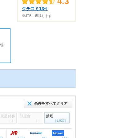
4.3
クチコミ13
件
※JTBに遷移します
場
条件をすべてクリア
天風呂付客
部屋食
禁煙
［-］
［-］
［1,037］
3］
［132］
［8］
［74］