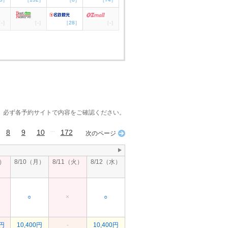
-］
［-］
［28］
［-］
。必ず各予約サイトで内容をご確認ください。
...
8
9
10
172
次のページ
日）
8/10（月）
8/11（火）
8/12（水）
○
×
○
0円
10,400円
-
10,400円