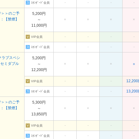
-
-
-
-
ｽﾀﾝﾀﾞｰﾄﾞ会員
で＞＞のご予
5,200円
＞：【禁煙】
～
×
×
×
×
11,000円
-
-
-
-
VIP会員
-
-
-
-
ｽﾀﾝﾀﾞｰﾄﾞ会員
ロクラブスペシ
5,200円
煙セミダブル
～
×
×
×
○
12,200円
-
-
-
12,20
VIP会員
-
-
-
13,20
ｽﾀﾝﾀﾞｰﾄﾞ会員
で＞＞のご予
5,300円
＞：【禁煙】
～
×
×
×
×
13,850円
-
-
-
-
VIP会員
-
-
-
-
ｽﾀﾝﾀﾞｰﾄﾞ会員