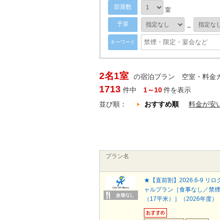
部屋数
室
予算
～
キーワード
2名1室
の宿泊プラン 空室・料金カ
1713
件中
1～10
件を表示
並び順：
おすすめ順
料金が安
プラン名
★【直前割】2026.6-9 リ
ャルプラン［食事なし／禁
（17平米）］（2026年度）