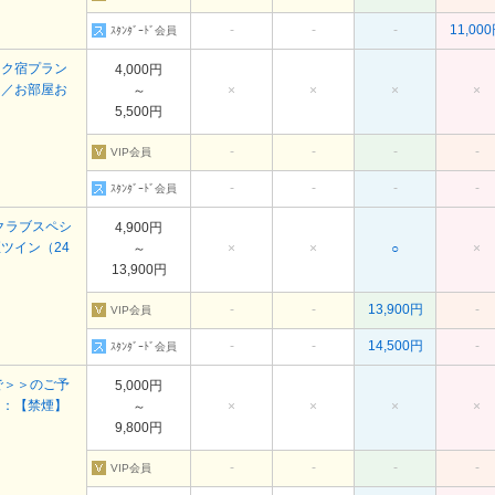
-
-
-
11,00
ｽﾀﾝﾀﾞｰﾄﾞ会員
トク宿プラン
4,000円
し／お部屋お
～
×
×
×
×
5,500円
-
-
-
-
VIP会員
-
-
-
-
ｽﾀﾝﾀﾞｰﾄﾞ会員
ロクラブスペシ
4,900円
ツイン（24
～
×
×
○
×
13,900円
-
-
13,900円
-
VIP会員
-
-
14,500円
-
ｽﾀﾝﾀﾞｰﾄﾞ会員
で＞＞のご予
5,000円
＞：【禁煙】
～
×
×
×
×
9,800円
-
-
-
-
VIP会員