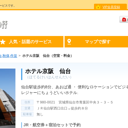
ービスです。
VIP会員登録
人気・話題のサービス
マップで探す
台,秋保,作並
ホテル京阪 仙台（空室・料金）
ホテル京阪 仙台
（ほてるけいはんせんだい）
仙台駅徒歩約8分、あおば通 ・ 便利なロケーションでビジ
レジャーにちょうどいいホテル.
〒980-0021 宮城県仙台市青葉区中央３－３－５
住所
ＪＲ仙台駅西口出口→徒歩約８分
交通
無し
駐車場
JR・航空券＋宿泊セットで予約