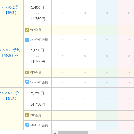
で＞＞のご予
5,400円
＞：【禁煙】
～
×
×
×
×
11,750円
-
-
-
-
VIP会員
-
-
-
-
ｽﾀﾝﾀﾞｰﾄﾞ会員
＞＞のご予約
5,650円
：【禁煙】セ
～
×
×
×
×
14,700円
-
-
-
-
VIP会員
-
-
-
-
ｽﾀﾝﾀﾞｰﾄﾞ会員
で＞＞のご予
5,750円
＞：【禁煙】
～
×
×
×
×
14,750円
-
-
-
-
VIP会員
-
-
-
-
ｽﾀﾝﾀﾞｰﾄﾞ会員