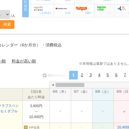
行
会
社
［1,012］
［13］
［58］
［-］
［
/人
レンダー（6か月分） ・消費税込
い順
料金が高い順
※本情報は最新ではありません
1
2
3
4
5
6
7
前のページ
1泊1名
8/6（木）
8/7（金）
8/8（土）
8/9（
あたり料金
ロクラブスペシ
3,400円
煙セミダブル
～
×
×
×
○
10,400円
-
-
-
10,40
VIP会員