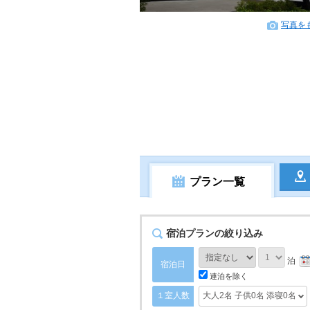
写真を
プラン一覧
宿泊プランの絞り込み
泊
宿泊日
連泊を除く
１室人数
大人2名
子供0名
添寝0名