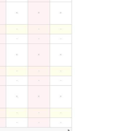
×
×
×
-
-
-
-
-
-
×
×
×
-
-
-
-
-
-
×
×
×
-
-
-
-
-
-