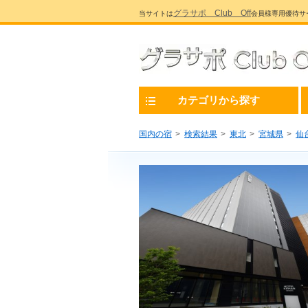
グラサポ Club Off
当サイトは
会員様専用優待サ
カテゴリから探す
国内の宿
検索結果
東北
宮城県
仙