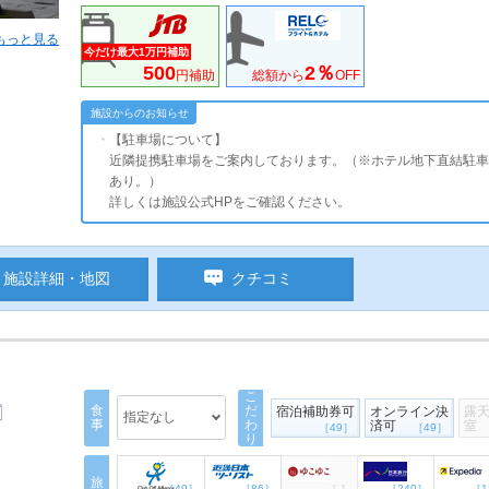
もっと見る
今だけ最大1万円補助
500
2％
円補助
総額から
OFF
施設からのお知らせ
【駐車場について】
近隣提携駐車場をご案内しております。（※ホテル地下直結駐車
あり。）
詳しくは施設公式HPをご確認ください。
施設詳細・地図
クチコミ
こ
食
だ
宿泊補助券可
オンライン決
露
指定なし
事
わ
済可
室
［49］
［49］
り
旅
［49］
［86］
［-］
［240］
［1