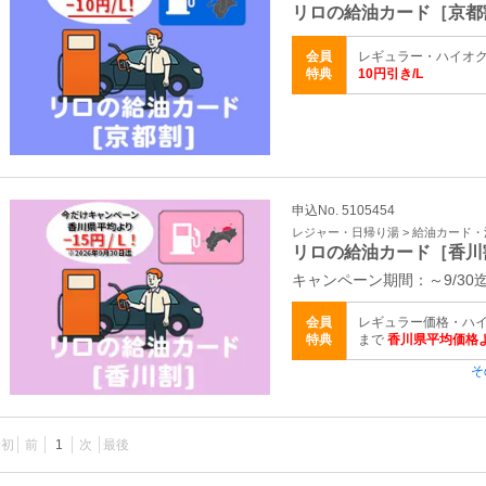
リロの給油カード［京都
会員
レギュラー・ハイオク
特典
10円引き/L
申込No. 5105454
レジャー・日帰り湯 > 給油カード
リロの給油カード［香川
キャンペーン期間：～9/30
会員
レギュラー価格・ハイ
特典
まで
香川県平均価格よ
そ
最初
前
1
次
最後