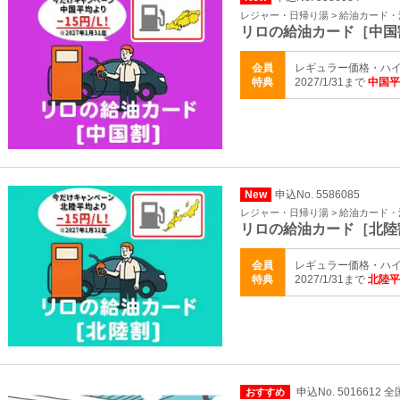
レジャー・日帰り湯 > 給油カード
リロの給油カード［中国
会員
レギュラー価格・ハイ
特典
2027/1/31まで
中国平
New
申込No. 5586085
レジャー・日帰り湯 > 給油カード
リロの給油カード［北陸
会員
レギュラー価格・ハイ
特典
2027/1/31まで
北陸平
申込No. 5016612 全
おすすめ