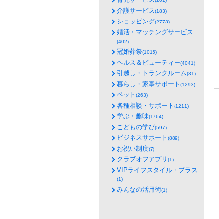
(201)
介護サービス
(183)
ショッピング
(2773)
婚活・マッチングサービス
(402)
冠婚葬祭
(1015)
ヘルス＆ビューティー
(4041)
引越し・トランクルーム
(31)
暮らし・家事サポート
(1293)
ペット
(263)
各種相談・サポート
(1211)
学ぶ・趣味
(1764)
こどもの学び
(597)
ビジネスサポート
(889)
お祝い制度
(7)
クラブオフアプリ
(1)
VIPライフスタイル・プラス
(1)
みんなの活用術
(1)