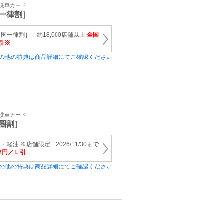
・洗車カード
一律割］
国一律割］ 約18,000店舗以上
全国
引※
の他の特典は商品詳細にてご確認ください
・洗車カード
圏割］
軽油 ※店舗限定 2026/11/30まで
2円／Ｌ引
の他の特典は商品詳細にてご確認ください