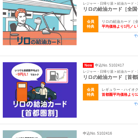
レジャー・日帰り湯 > 給油カード
リロの給油カード［全国
会員
リロの給油カード［全
特典
平均価格より1円／Ｌ
そ
New
申込No. 5102417
レジャー・日帰り湯 > 給油カード
リロの給油カード［首都
会員
レギュラー・ハイオク・
特典
首都圏平均価格より1
そ
申込No. 5102416