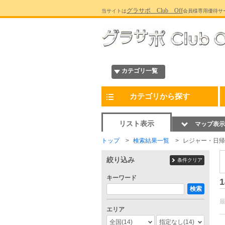
グラサポ Club Off
当サイトは
会員様専用優待サ
カテゴリ一覧
カテゴリから探す
リスト表示
マップ表示
トップ
検索結果一覧
レジャー・日帰
絞り込み
条件クリア
キーワード
1
検索
エリア
全国
(14)
指定なし
(14)