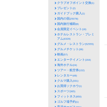
クラブオフポイント交換
(1)
プレゼント
(2)
ガイドブック購入
(1)
国内の宿
(25078)
国内旅行補助
(8)
会員限定イベント
(18)
ホテルレストラン・プレミ
アム
(4329)
グルメ・レストラン
(52555)
グルメチケット
(38)
映画
(57)
エンターテイメント
(164)
海外ホテル
(24)
ツアー・航空券
(132)
レンタカー
(49)
クルマ購入
(331)
お買得ソクホウ
(1)
スポーツ
(365)
フィットネス
(950)
ゴルフ場予約
(1)
育児サービス