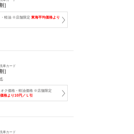
割］
・軽油 ※店舗限定
東海平均価格より
・洗車カード
割］
迄
オク価格・軽油価格 ※店舗限定
価格より10円／Ｌ引
・洗車カード