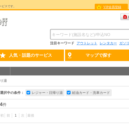
ービスです。
VIP会員登録
注目キーワード
アウトレット
レンタカー
ガソ
人気・話題のサービス
マップで探す
り湯
選択中の条件：
レジャー・日帰り湯
給油カード・洗車カード
4
件
最初
前
1
次
最後