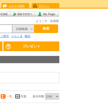
メルマガ登録
ログイン
ようこそ、会員様
検索
詳細検索
リン割引
りらくる
婚活
プレゼント
一覧
写真
表示件数