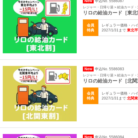
New
申込No. 5586087
レジャー・日帰り湯 > 給油カード
リロの給油カード［東北
会員
レギュラー価格・ハイ
特典
2027/1/31まで
東北平
New
申込No. 5586083
レジャー・日帰り湯 > 給油カード
リロの給油カード［北関
会員
レギュラー価格・ハイ
特典
2027/1/31まで
北関東
New
申込No. 5586084