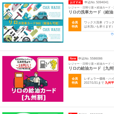
申込No. 5094041
おすすめ
レジャー・日帰り湯 > 給油カード
リロの洗車カード（給油
会員
ワックス洗車（ワッ
特典
は水洗いも承ります）
そ
New
申込No. 5586086
レジャー・日帰り湯 > 給油カード
リロの給油カード［九州
会員
レギュラー価格・ハイ
特典
2027/1/31まで
九州平