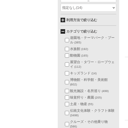
指定なし
(14)
利用方法で絞り込む
カテゴリで絞り込む
遊園地・テーマパーク・プー
ル
(385)
水族館
(192)
動物園
(165)
展望台・タワー・ロープウェ
イ
(112)
キッズランド
(14)
博物館・科学館・美術館
(602)
観光施設・名所巡り
(499)
味覚狩り・農園
(205)
土産・物産
(55)
伝統文化体験・クラフト体験
(3498)
クルーズ・その他乗り物
(586)