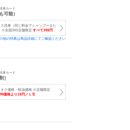
・洗車カード
も可能）
クス洗車（同じ料金でシャンプーまた
 ※全国360店舗限定
すべて398円
の他の特典は商品詳細にてご確認ください
・洗車カード
割］
オク価格・軽油価格 ※店舗限定
均価格より18円／Ｌ引