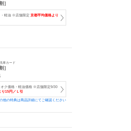
割］
・軽油 ※店舗限定
京都平均価格より
・洗車カード
割］
迄
オク価格・軽油価格 ※店舗限定9/30
り15円／Ｌ引
の他の特典は商品詳細にてご確認ください