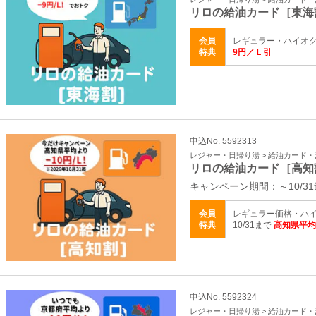
リロの給油カード［東海
会員
レギュラー・ハイオク
特典
9円／Ｌ引
申込No. 5592313
レジャー・日帰り湯 > 給油カード
リロの給油カード［高知
キャンペーン期間：～10/31
会員
レギュラー価格・ハイ
特典
10/31まで
高知県平均
申込No. 5592324
レジャー・日帰り湯 > 給油カード