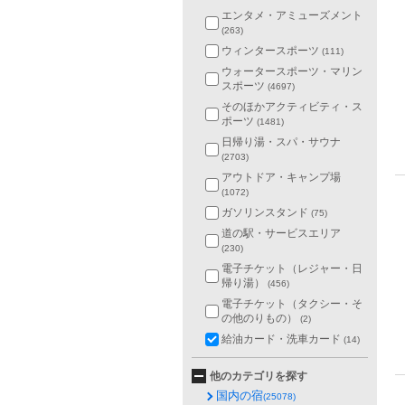
エンタメ・アミューズメント
(263)
ウィンタースポーツ
(111)
ウォータースポーツ・マリン
スポーツ
(4697)
そのほかアクティビティ・ス
ポーツ
(1481)
日帰り湯・スパ・サウナ
(2703)
アウトドア・キャンプ場
(1072)
ガソリンスタンド
(75)
道の駅・サービスエリア
(230)
電子チケット（レジャー・日
帰り湯）
(456)
電子チケット（タクシー・そ
の他のりもの）
(2)
給油カード・洗車カード
(14)
他のカテゴリを探す
国内の宿
(25078)