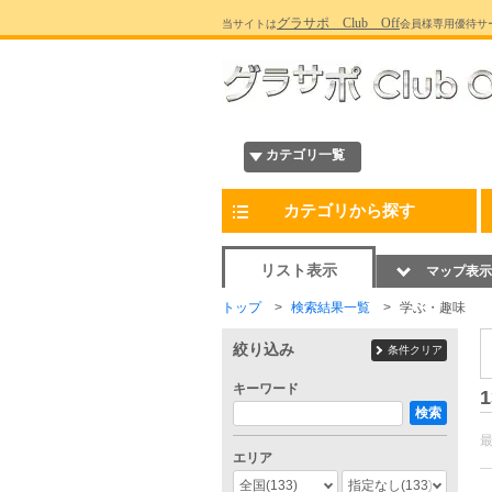
グラサポ Club Off
当サイトは
会員様専用優待サ
カテゴリ一覧
カテゴリから探す
リスト表示
マップ表示
トップ
検索結果一覧
学ぶ・趣味
絞り込み
条件クリア
キーワード
1
検索
エリア
全国
(133)
指定なし
(133)