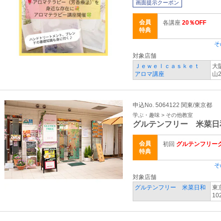
画面提示クーポン
会員
各講座
20％OFF
特典
そ
対象店舗
Ｊｅｗｅｌｃａｓｋｅｔ
大
アロマ講座
山2
申込No. 5064122 関東/東京都
学ぶ・趣味 > その他教室
グルテンフリー 米菜日
会員
初回
グルテンフリー
特典
そ
対象店舗
グルテンフリー 米菜日和
東
10