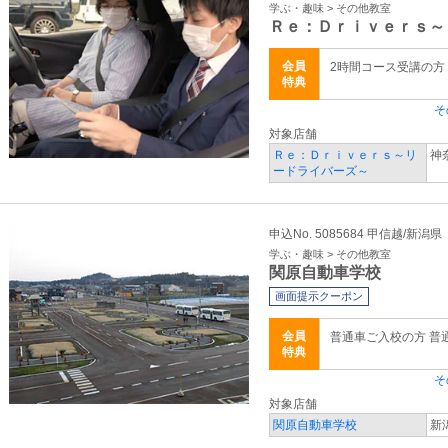
学ぶ・趣味 > その他教室
Ｒｅ：Ｄｒｉｖｅｒｓ～
会員
2時間コース受講の方
特典
そ
対象店舗
Ｒｅ：Ｄｒｉｖｅｒｓ～リ
神
ードライバーズ～
申込No. 5085684 甲信越/新潟県
学ぶ・趣味 > その他教室
関原自動車学校
画面提示クーポン
会員
普通車ご入校の方 普
特典
そ
対象店舗
関原自動車学校
新