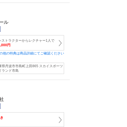
ール
ンストラクターからレクチャー1人で
5,000円
の他の特典は商品詳細にてご確認ください
庫県丹波市市島町上田865 スカイスポーツ
イランド市島
社
引き