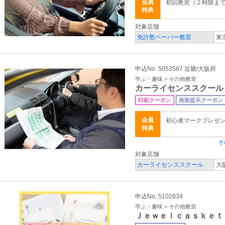
会員
初回教習（２時限ま
特典
対象店舗
免許塾ペーパー教室
東
申込No. 5053567 近畿/大阪府
学ぶ・趣味 > その他教室
カーライセンススクール
印刷クーポン
画面提示クーポン
会員
初心者マークプレゼ
特典
そ
対象店舗
カーライセンススクール
大
申込No. 5102834
学ぶ・趣味 > その他教室
Ｊｅｗｅｌｃａｓｋｅｔ