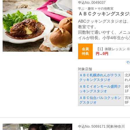
申込No. 0049037
学ぶ・趣味 > その他教室
ＡＢＣクッキングスタジ
ABCクッキングスタジオは
教室です。
回数制で通いやすく、メニ
イルが特長。小学4年生から
会員
【1】体験レッスン 
特典
円→0円
そ
対象店舗
ＡＢＣ札幌赤れんがテラス
北
クッキングスタジオ
れ
ＡＢＣイオンモール盛岡ク
岩
ッキングスタジオ
1F
ＡＢＣ仙台パルコクッキン
宮
グスタジオ
8F
申込No. 5069171 関東/神奈川