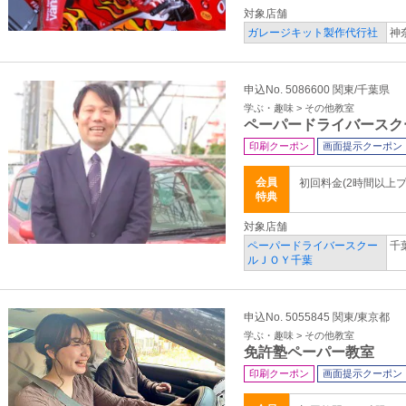
対象店舗
ガレージキット製作代行社
神
申込No. 5086600 関東/千葉県
学ぶ・趣味 > その他教室
ペーパードライバースク
印刷クーポン
画面提示クーポン
会員
初回料金(2時間以上
特典
対象店舗
ペーパードライバースクー
千
ルＪＯＹ千葉
申込No. 5055845 関東/東京都
学ぶ・趣味 > その他教室
免許塾ペーパー教室
印刷クーポン
画面提示クーポン