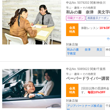
申込No. 5079202 関東/神奈川
学ぶ・趣味 > その他教室
和みの書 奈津 美文字
印刷クーポン
画面提示クーポン
会員
体験レッスン
10％OF
特典
そ
対象店舗
和みの書 奈津 美文
神
字教室
申込No. 5085622 関東/千葉県
学ぶ・趣味 > その他教室
ペーパードライバー講習
会員
2回目以降の受講料金
特典
す。
毎回10%OFF
対象店舗
アジアパートナーズ株式会
千
社