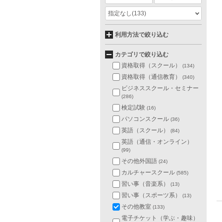
指定なし
(133)
利用方法で絞り込む
カテゴリで絞り込む
資格取得（スクール）
(134)
資格取得（通信教育）
(340)
ビジネススクール・セミナー
(286)
検定試験
(16)
パソコンスクール
(36)
英語（スクール）
(84)
英語（通信・オンライン）
(99)
その他外国語
(24)
カルチャースクール
(585)
習い事（音楽系）
(13)
習い事（スポーツ系）
(13)
その他教室
(133)
電子チケット（学ぶ・趣味）