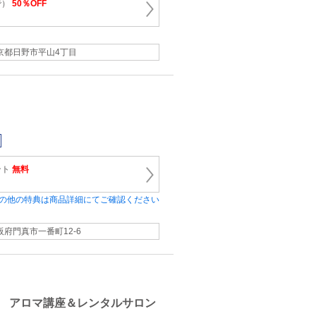
で）
50％OFF
京都日野市平山4丁目
ント
無料
の他の特典は商品詳細にてご確認ください
阪府門真市一番町12-6
 アロマ講座＆レンタルサロン