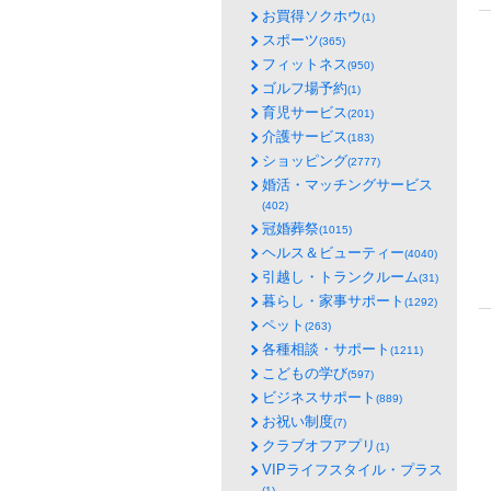
お買得ソクホウ
(1)
スポーツ
(365)
フィットネス
(950)
ゴルフ場予約
(1)
育児サービス
(201)
介護サービス
(183)
ショッピング
(2777)
婚活・マッチングサービス
(402)
冠婚葬祭
(1015)
ヘルス＆ビューティー
(4040)
引越し・トランクルーム
(31)
暮らし・家事サポート
(1292)
ペット
(263)
各種相談・サポート
(1211)
こどもの学び
(597)
ビジネスサポート
(889)
お祝い制度
(7)
クラブオフアプリ
(1)
VIPライフスタイル・プラス
(1)