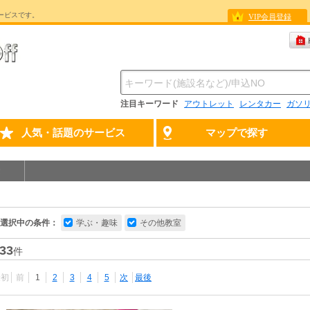
ービスです。
VIP会員登録
注目キーワード
アウトレット
レンタカー
ガソ
人気・話題のサービス
マップで探す
選択中の条件：
学ぶ・趣味
その他教室
33
件
最初
前
1
2
3
4
5
次
最後