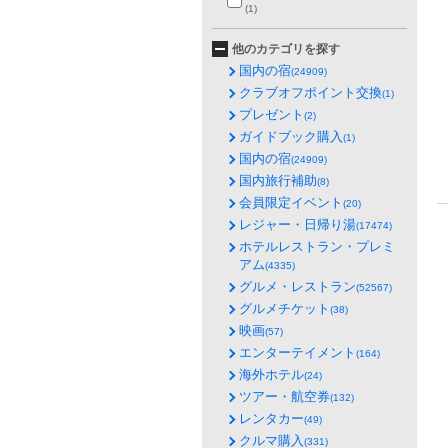
(1)
他のカテゴリを探す
国内の宿
(24909)
クラブオフポイント交換
(1)
プレゼント
(2)
ガイドブック購入
(1)
国内の宿
(24909)
国内旅行補助
(8)
会員限定イベント
(20)
レジャー・日帰り湯
(17474)
ホテルレストラン・プレミ
アム
(4335)
グルメ・レストラン
(52567)
グルメチケット
(38)
映画
(57)
エンターテイメント
(164)
海外ホテル
(24)
ツアー・航空券
(132)
レンタカー
(49)
クルマ購入
(331)