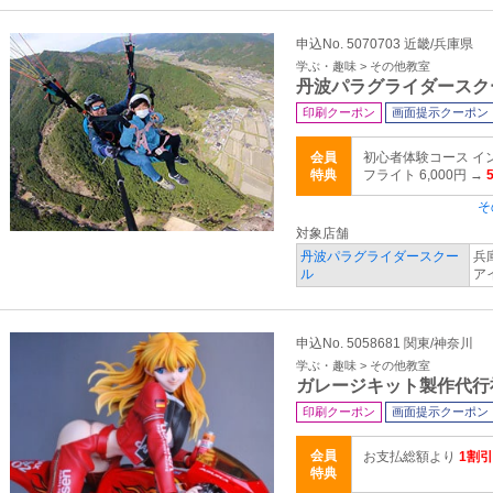
申込No. 5070703 近畿/兵庫県
学ぶ・趣味 > その他教室
丹波パラグライダースク
印刷クーポン
画面提示クーポン
会員
初心者体験コース イ
特典
フライト 6,000円 →
そ
対象店舗
丹波パラグライダースクー
兵
ル
ア
申込No. 5058681 関東/神奈川
学ぶ・趣味 > その他教室
ガレージキット製作代行
印刷クーポン
画面提示クーポン
会員
お支払総額より
1割
特典