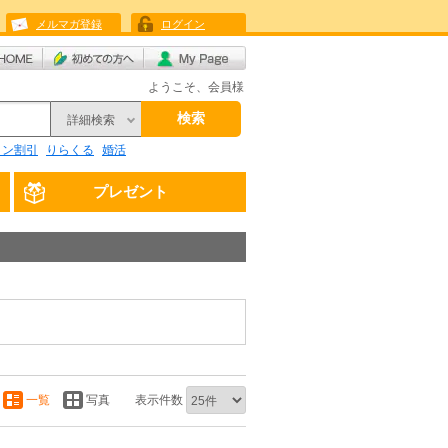
メルマガ登録
ログイン
ようこそ、会員様
検索
詳細検索
リン割引
りらくる
婚活
プレゼント
一覧
写真
表示件数