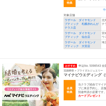
特典
そ
対象店舗
ラザール ダイヤモンド
北
ブティック 札幌赤れんが
テ
テラス店
ラザール ダイヤモンド
宮
ブティック 仙台店
ウ
ラザール ダイヤモンド
埼
ブティック 大宮店
申込No. 5098543 全
おすすめ
冠婚葬祭 > ブライダルジュエリー
マイナビウエディング（
当クラブ経由でマイ
会員
プに来店予約し、店舗
特典
別途申請が必要です
カードプレゼント