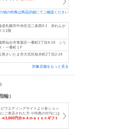
の他の特典は商品詳細にてご確認ください
海道札幌市中央区北二条西4-1 赤れんが
ラス1階
城県仙台市青葉区一番町2丁目4-19 シリ
ス・一番町１F
玉県さいたま市大宮区桜木町2丁目2-24
対象店舗をもっと見る
国
指輪）
ナビウエディングサイトより各ショッ
にご来店された方 ※特典の付与には
。
≪3,000円分≫Ａｍａｚｏｎギフト