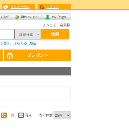
メルマガ登録
ログイン
ようこそ、会員様
検索
詳細検索
リン割引
りらくる
婚活
プレゼント
一覧
写真
表示件数