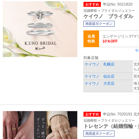
申込No. 5021820
おすすめ
冠婚葬祭 > ブライダルジュエリー
ケイウノ ブライダル
画面提示クーポン
会員
エンゲージリング/マ
特典
10％OFF
そ
対象店舗
ケイウノ 札幌店
北
ら
ケイウノ 仙台店
宮
ケイウノ 大宮店
埼
大
申込No. 7020191
おすすめ
冠婚葬祭 > ブライダルジュエリー
トレセンテ（結婚指輪・
画面提示クーポン