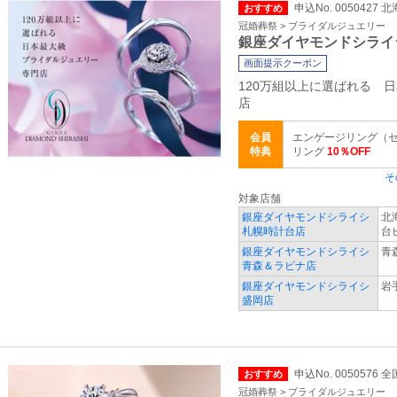
申込No. 0050427
おすすめ
冠婚葬祭 > ブライダルジュエリー
銀座ダイヤモンドシライ
画面提示クーポン
120万組以上に選ばれる 
店
会員
エンゲージリング（セ
特典
リング
10％OFF
そ
対象店舗
銀座ダイヤモンドシライシ
北
札幌時計台店
台
銀座ダイヤモンドシライシ
青
青森＆ラビナ店
銀座ダイヤモンドシライシ
岩
盛岡店
申込No. 0050576 全
おすすめ
冠婚葬祭 > ブライダルジュエリー