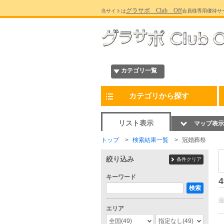
グラサポ Club Off
当サイトは
会員様専用優待サ
カテゴリ一覧
カテゴリから探す
リスト表示
マップ表示
トップ
検索結果一覧
冠婚葬祭
絞り込み
条件クリア
キーワード
4
検索
エリア
全国
(49)
指定なし
(49)