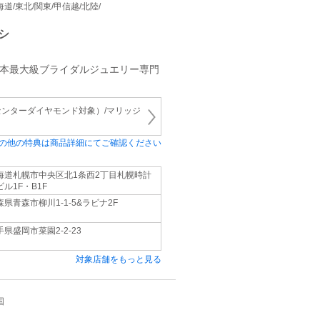
 北海道/東北/関東/甲信越/北陸/
シ
日本最大級ブライダルジュエリー専門
ンターダイヤモンド対象）/マリッジ
の他の特典は商品詳細にてご確認ください
海道札幌市中央区北1条西2丁目札幌時計
ビル1F・B1F
森県青森市柳川1-1-5&ラビナ2F
手県盛岡市菜園2-2-23
対象店舗をもっと見る
国