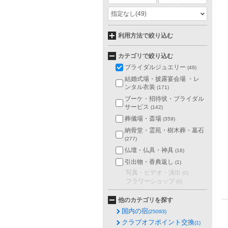
指定なし
(49)
利用方法で絞り込む
カテゴリで絞り込む
ブライダルジュエリー
(49)
結婚式場・披露宴会場 ・レ
ンタル衣装
(171)
ブーケ・招待状・ブライダル
サービス
(142)
葬儀場・斎場
(359)
納骨堂・霊苑・樹木葬・墓石
(277)
仏壇・仏具・神具
(16)
引出物・香典返し
(1)
写真・ビデオ・演出
(0)
フラワーショップ
(0)
他のカテゴリを探す
国内の宿
(25093)
クラブオフポイント交換
(1)