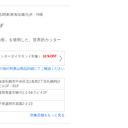
 東北/関東/東海/近畿/九州・沖縄
ド
の形」を発明した、世界的カッター
センターダイヤモンド対象）
10％OFF
の他の特典は商品詳細にてご確認ください
海道札幌市中央区北1条西2丁目札幌時計
ビル1F・B1F
森県青森市柳川1-1-5&ラビナ2F
手県盛岡市菜園2-2-23
対象店舗をもっと見る