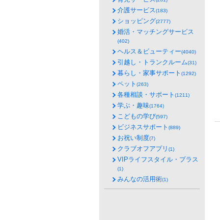
介護サービス
(183)
ショッピング
(2777)
婚活・マッチングサービス
(402)
ヘルス＆ビューティー
(4040)
引越し・トランクルーム
(31)
暮らし・家事サポート
(1292)
ペット
(263)
各種相談・サポート
(1211)
学ぶ・趣味
(1764)
こどもの学び
(597)
ビジネスサポート
(889)
お祝い制度
(7)
クラブオフアプリ
(1)
VIPライフスタイル・プラス
(1)
みんなの活用術
(1)