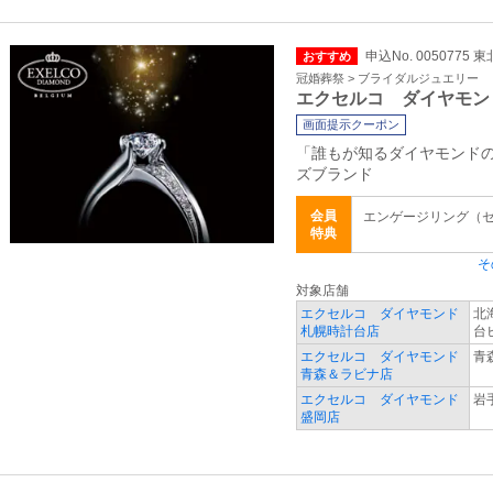
申込No. 0050775
おすすめ
冠婚葬祭 > ブライダルジュエリー
エクセルコ ダイヤモン
画面提示クーポン
「誰もが知るダイヤモンド
ズブランド
会員
エンゲージリング（
特典
そ
対象店舗
エクセルコ ダイヤモンド
北
札幌時計台店
台
エクセルコ ダイヤモンド
青
青森＆ラビナ店
エクセルコ ダイヤモンド
岩
盛岡店