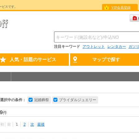
ービスです。
VIP会員登録
注目キーワード
アウトレット
レンタカー
ガソ
人気・話題のサービス
マップで探す
選択中の条件：
冠婚葬祭
ブライダルジュエリー
9
件
最初
前
1
2
次
最後