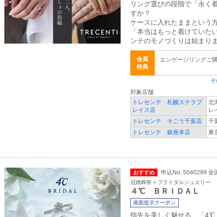
リング選びの段階で「永く
すか？
ケースに入れたままという
「本当はもっと着けていた
ンテのモノづくりは始まり
会員
エンゲージリングご購
特典
そ
対象店舗
トレセンテ 札幌ステラプ
北
レイス店
レ
トレセンテ そごう千葉店
千
トレセンテ 銀座本店
東京
申込No. 5040299 全
おすすめ
冠婚葬祭 > ブライダルジュエリー
４℃ ＢＲＩＤＡＬ
画面提示クーポン
指先を美しく魅せる 「4℃