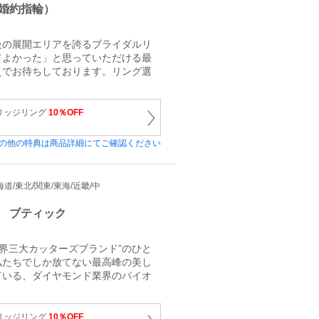
婚約指輪）
級の展開エリアを誇るブライダルリ
てよかった」と思っていただける最
えでお待ちしております。リング選
。
リッジリング
10％OFF
の他の特典は商品詳細にてご確認ください
 北海道/東北/関東/東海/近畿/中
 ブティック
世界三大カッターズブランド”のひと
私たちでしか放てない最高峰の美し
ている、ダイヤモンド業界のパイオ
リッジリング
10％OFF