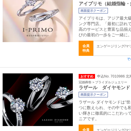
アイプリモ（結婚指輪・
画面提示クーポン
アイプリモは、アジア最大
ング専門店。「最初に訪れ
高のサービスと豊富な品揃
びの最初の一歩をご一緒に
会員
エンゲージリング/マ
特典
そ
申込No. 7010986
おすすめ
冠婚葬祭 > ブライダルジュエリー
ラザール ダイヤモンド
画面提示クーポン
ラザール ダイヤモンドは“
つに数えられ、その中でも
い輝きに徹底的にこだわっ
ニアです。
会員
エンゲージリング/マ