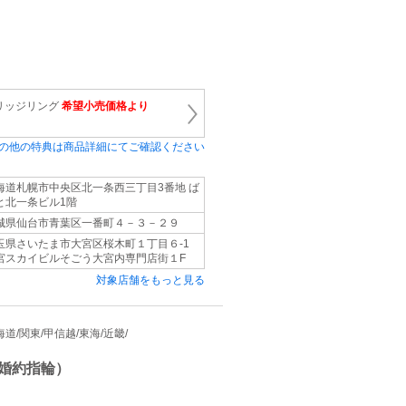
リッジリング
希望小売価格より
の他の特典は商品詳細にてご確認ください
海道札幌市中央区北一条西三丁目3番地 ば
と北一条ビル1階
城県仙台市青葉区一番町４－３－２９
玉県さいたま市大宮区桜木町１丁目６-1
宮スカイビルそごう大宮内専門店街１F
対象店舗をもっと見る
 北海道/関東/甲信越/東海/近畿/
婚約指輪）