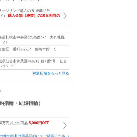
リッジリング購入の方 ※商品券
ード）
購入金額（税抜）の10％相当の
海道札幌市中央区北5条西4-7 大丸札幌
 ２Ｆ
葉区一番町3-2-17 藤崎本館 １
Ｆ
城県仙台市青葉区中央3丁目7番5号 仙台
ルコ２ ２Ｆ
対象店舗をもっと見る
国
約指輪・結婚指輪）
20万円以上の商品
5,000円OFF
の他の特典は商品詳細にてご確認ください