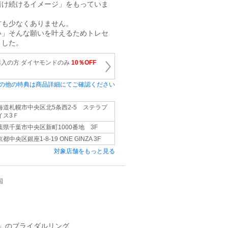
着け続けるイメージ」をもっていま
方も少なくありません。
い」そんな願いを叶えるためトレセ
ました。
入の方 ダイヤモンドのみ
10％OFF
の他の特典は商品詳細にてご確認ください
海道札幌市中央区北5条西2-5 ステラプ
イス3Ｆ
葉県千葉市中央区新町1000番地 3F
都中央区銀座1-8-19 ONE GINZA 3F
対象店舗をもっと見る
国
」のブライダルリング