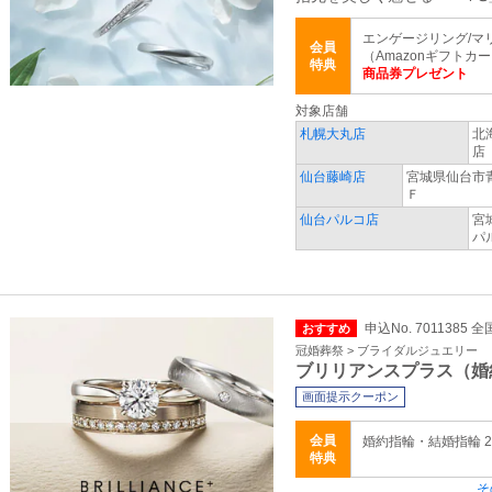
エンゲージリング/マ
会員
（Amazonギフトカ
特典
商品券プレゼント
対象店舗
札幌大丸店
北
店
仙台藤崎店
宮城県仙台市青
仙台パルコ店
宮
パ
申込No. 7011385 全
おすすめ
冠婚葬祭 > ブライダルジュエリー
ブリリアンスプラス（婚
画面提示クーポン
会員
婚約指輪・結婚指輪 
特典
そ