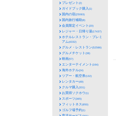
プレゼント
(2)
ガイドブック購入
(1)
国内の宿
(25093)
国内旅行補助
(8)
会員限定イベント
(20)
レジャー・日帰り湯
(17437)
ホテルレストラン・プレミ
アム
(4332)
グルメ・レストラン
(52586)
グルメチケット
(38)
映画
(57)
エンターテイメント
(164)
海外ホテル
(24)
ツアー・航空券
(132)
レンタカー
(49)
クルマ購入
(331)
お買得ソクホウ
(1)
スポーツ
(365)
フィットネス
(950)
ゴルフ場予約
(1)
育児サービス
(201)