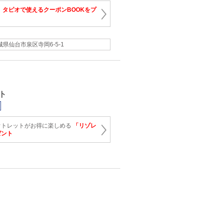
！
タピオで使えるクーポンBOOKをプ
城県仙台市泉区寺岡6-5-1
ト
ウトレットがお得に楽しめる
「リゾレ
ゼント