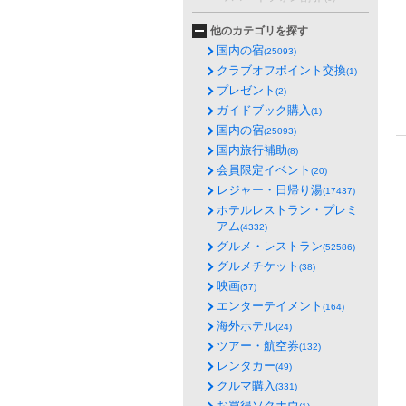
他のカテゴリを探す
国内の宿
(25093)
クラブオフポイント交換
(1)
プレゼント
(2)
ガイドブック購入
(1)
国内の宿
(25093)
国内旅行補助
(8)
会員限定イベント
(20)
レジャー・日帰り湯
(17437)
ホテルレストラン・プレミ
アム
(4332)
グルメ・レストラン
(52586)
グルメチケット
(38)
映画
(57)
エンターテイメント
(164)
海外ホテル
(24)
ツアー・航空券
(132)
レンタカー
(49)
クルマ購入
(331)
お買得ソクホウ