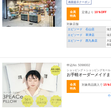
画面提示クーポン
会員
定価より
10％OFF
特典
対象店舗
エピソード 石山店
滋
エピソード 草津店
滋
エピソード 西九条店
大
条
申込No. 5098002
ショッピング > ショッピングモール
お手軽オーダーメイドま
会員
対象商品購入で
15％
特典
そ