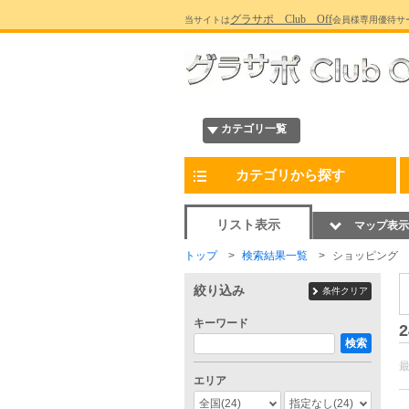
グラサポ Club Off
当サイトは
会員様専用優待サ
カテゴリ一覧
カテゴリから探す
リスト表示
マップ表示
トップ
検索結果一覧
ショッピング
絞り込み
条件クリア
キーワード
2
検索
エリア
全国
(24)
指定なし
(24)