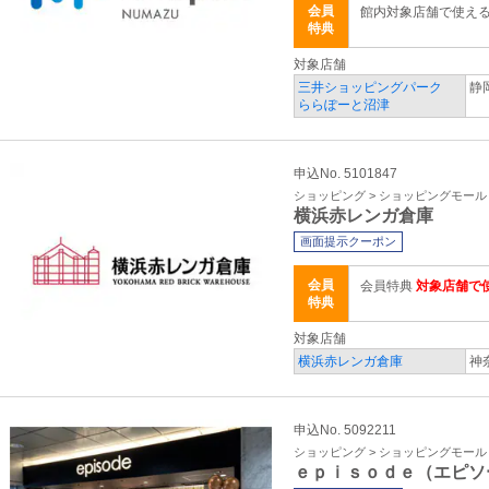
会員
館内対象店舗で使え
特典
対象店舗
三井ショッピングパーク
静
ららぽーと沼津
申込No. 5101847
ショッピング > ショッピングモール
横浜赤レンガ倉庫
画面提示クーポン
会員
会員特典
対象店舗で
特典
対象店舗
横浜赤レンガ倉庫
神
申込No. 5092211
ショッピング > ショッピングモール
ｅｐｉｓｏｄｅ（エピソ