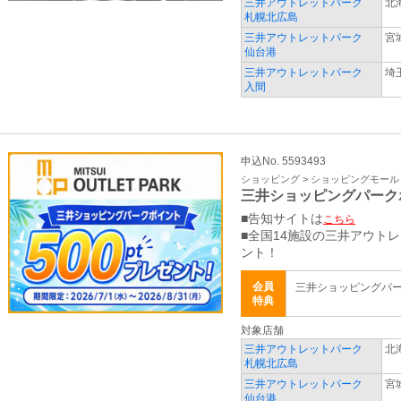
三井アウトレットパーク
北
札幌北広島
三井アウトレットパーク
宮
仙台港
三井アウトレットパーク
埼
入間
申込No. 5593493
ショッピング > ショッピングモール
三井ショッピングパーク
■告知サイトは
こちら
■全国14施設の三井アウト
ント！
会員
三井ショッピングパ
特典
対象店舗
三井アウトレットパーク
北
札幌北広島
三井アウトレットパーク
宮
仙台港