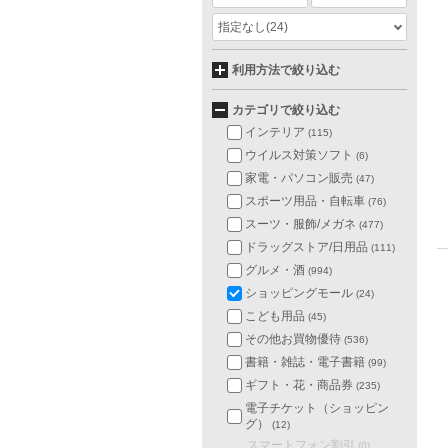
指定なし
(24)
利用方法で絞り込む
カテゴリで絞り込む
インテリア
(115)
ウイルス対策ソフト
(6)
家電・パソコン販売
(47)
スポーツ用品・自転車
(76)
スーツ・服飾/メガネ
(477)
ドラッグストア/日用品
(111)
グルメ・酒
(994)
ショッピングモール
(24)
こども用品
(45)
その他お買物優待
(536)
書籍・雑誌・電子書籍
(99)
ギフト・花・商品券
(235)
電子チケット（ショッピン
グ）
(12)
スマートフォン割引
(0)