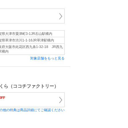
賀県大津市粟津町3-1JR石山駅構内
賀県草津市渋川1-1-16JR草津駅構内
阪府大阪市此花区西九条1-32-18 JR西九
駅構内
対象店舗をもっと見る
くら（ココチファクトリー）
OFF
の他の特典は商品詳細にてご確認ください