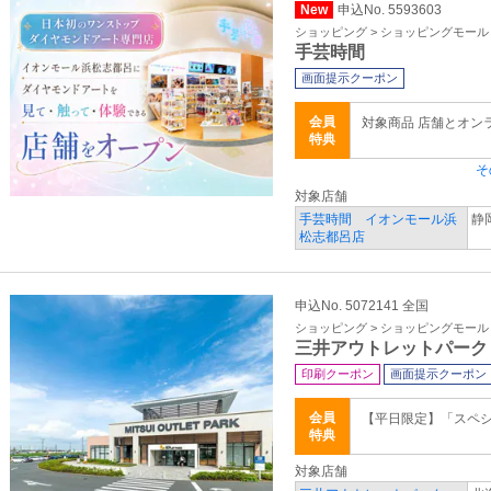
New
申込No. 5593603
ショッピング > ショッピングモール
手芸時間
画面提示クーポン
会員
対象商品 店舗とオン
特典
そ
対象店舗
手芸時間 イオンモール浜
静
松志都呂店
申込No. 5072141 全国
ショッピング > ショッピングモール
三井アウトレットパーク
印刷クーポン
画面提示クーポン
会員
【平日限定】「スペ
特典
対象店舗