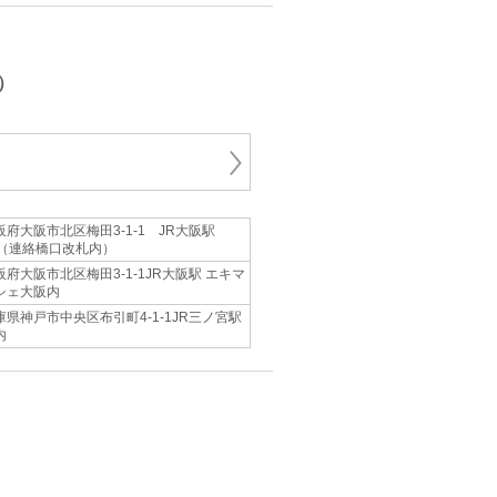
）
阪府大阪市北区梅田3-1-1 JR大阪駅
F（連絡橋口改札内）
阪府大阪市北区梅田3-1-1JR大阪駅 エキマ
シェ大阪内
庫県神戸市中央区布引町4-1-1JR三ノ宮駅
内