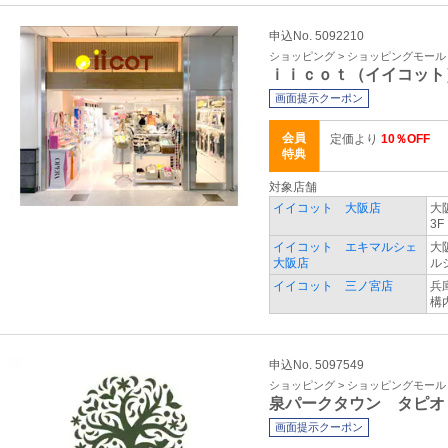
申込No. 5092210
ショッピング > ショッピングモール
ｉｉｃｏｔ（イイコット
画面提示クーポン
会員
定価より
10％OFF
特典
対象店舗
イイコット 大阪店
大
3
イイコット エキマルシェ
大
大阪店
ル
イイコット 三ノ宮店
兵
構
申込No. 5097549
ショッピング > ショッピングモール
泉パークタウン タピオ
画面提示クーポン