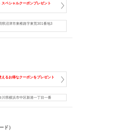
る
スペシャルクーポンプレゼント
岡県沼津市東椎路字東荒301番地3
使えるお得なクーポンをプレゼント
奈川県横浜市中区新港一丁目一番
ード）