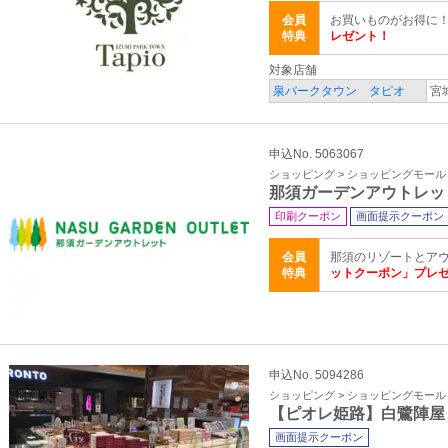
会員
お買いものがお得に
特典
レゼント！
対象店舗
泉パークタウン タピオ
宮
申込No. 5063067
ショッピング > ショッピングモール
那須ガーデンアウトレッ
印刷クーポン
画面提示クーポン
会員
那須のリゾートとア
特典
ットクーポン」プレ
申込No. 5094286
ショッピング > ショッピングモール
【ピオレ姫路】白鷺陣屋
画面提示クーポン