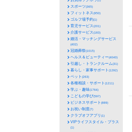
(1)
スポーツ
(365)
フィットネス
(950)
ゴルフ場予約
(1)
育児サービス
(201)
介護サービス
(183)
婚活・マッチングサービス
(402)
冠婚葬祭
(1015)
ヘルス＆ビューティー
(4040)
引越し・トランクルーム
(31)
暮らし・家事サポート
(1292)
ペット
(263)
各種相談・サポート
(1211)
学ぶ・趣味
(1764)
こどもの学び
(597)
ビジネスサポート
(889)
お祝い制度
(7)
クラブオフアプリ
(1)
VIPライフスタイル・プラス
(1)