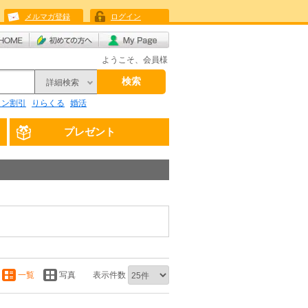
メルマガ登録
ログイン
ようこそ、会員様
検索
詳細検索
リン割引
りらくる
婚活
プレゼント
一覧
写真
表示件数