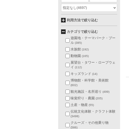
指定なし
(4697)
利用方法で絞り込む
カテゴリで絞り込む
遊園地・テーマパーク・プー
ル
(385)
水族館
(192)
動物園
(165)
展望台・タワー・ロープウェ
イ
(112)
キッズランド
(14)
博物館・科学館・美術館
(602)
観光施設・名所巡り
(499)
味覚狩り・農園
(205)
土産・物産
(55)
伝統文化体験・クラフト体験
(3498)
クルーズ・その他乗り物
(586)