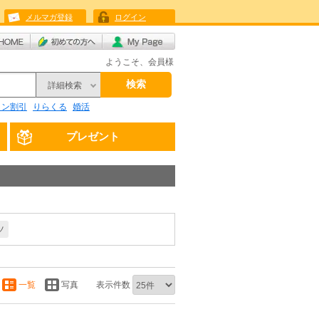
メルマガ登録
ログイン
ようこそ、会員様
検索
詳細検索
リン割引
りらくる
婚活
プレゼント
ツ
一覧
写真
表示件数