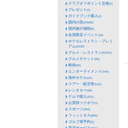
クラブオフポイント交換
(1)
プレゼント
(2)
ガイドブック購入
(1)
国内の宿
(25085)
国内旅行補助
(8)
会員限定イベント
(18)
ホテルレストラン・プレミ
アム
(4329)
グルメ・レストラン
(52551)
グルメチケット
(38)
映画
(55)
エンターテイメント
(164)
海外ホテル
(24)
ツアー・航空券
(132)
レンタカー
(49)
クルマ購入
(331)
お買得ソクホウ
(1)
スポーツ
(365)
フィットネス
(950)
ゴルフ場予約
(1)
育児サービス