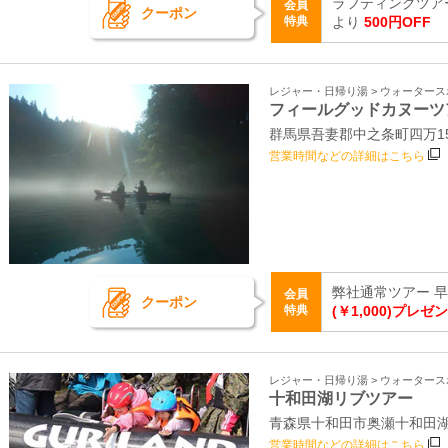
ラフティングツア
会員
クーポン
特典
より
500円OFF
レジャー・日帰り湯 > ウォーター
フィールグッドカヌーツ
群馬県吾妻郡中之条町四万1
営業時間などの詳細はこちら
弊社通常ツアー 
会員
クーポン
特典
(￥1,000)プレゼ
レジャー・日帰り湯 > ウォーター
十和田湖リブツアー
青森県十和田市奥瀬十和田湖畔
営業時間などの詳細はこちら