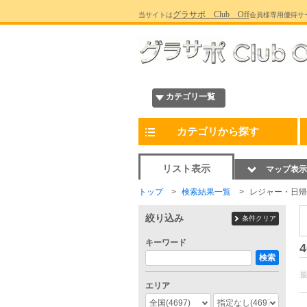
グラサポ Club Off
当サイトは
会員様専用優待サ
カテゴリ一覧
カテゴリから探す
リスト表示
マップ表示
トップ
検索結果一覧
レジャー・日帰
絞り込み
条件クリア
キーワード
4
検索
エリア
全国
(4697)
指定なし
(4697)