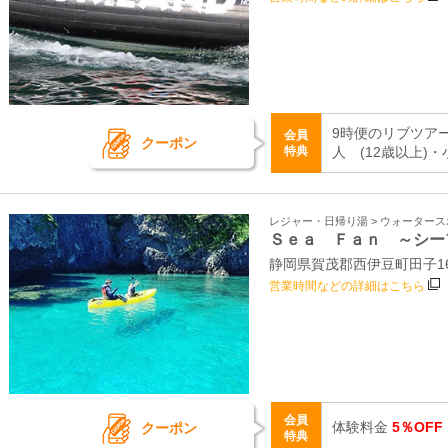
9時便のリブツアー
会員
クーポン
特典
人 (12歳以上)
レジャー・日帰り湯 > ウォーター
Ｓｅａ Ｆａｎ ～シー
静岡県賀茂郡西伊豆町田子16
営業時間などの詳細はこちら
会員
体験料金
5％OFF
クーポン
特典