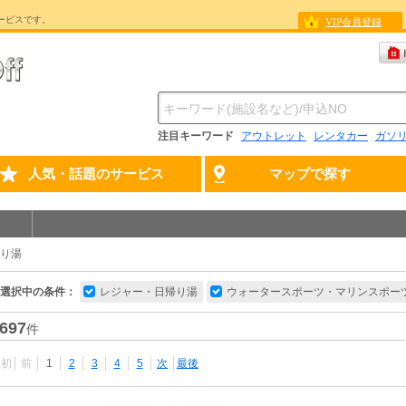
ービスです。
VIP会員登録
注目キーワード
アウトレット
レンタカー
ガソ
人気・話題のサービス
マップで探す
り湯
選択中の条件：
レジャー・日帰り湯
ウォータースポーツ・マリンスポー
697
件
最初
前
1
2
3
4
5
次
最後