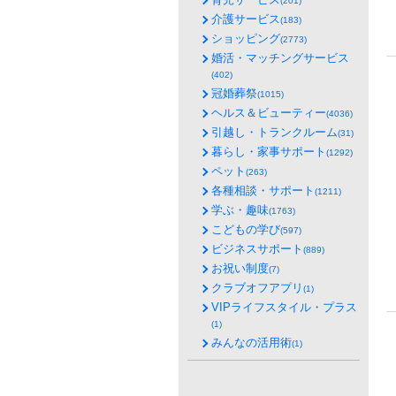
(201)
介護サービス
(183)
ショッピング
(2773)
婚活・マッチングサービス
(402)
冠婚葬祭
(1015)
ヘルス＆ビューティー
(4036)
引越し・トランクルーム
(31)
暮らし・家事サポート
(1292)
ペット
(263)
各種相談・サポート
(1211)
学ぶ・趣味
(1763)
こどもの学び
(597)
ビジネスサポート
(889)
お祝い制度
(7)
クラブオフアプリ
(1)
VIPライフスタイル・プラス
(1)
みんなの活用術
(1)