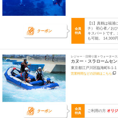
【1】真鶴は福浦
チ） 初心者／お
会員
クーポン
特典
キスパートです。
も可能。 14,300
レジャー・日帰り湯 > ウォーター
カヌー・スラロームセン
東京都江戸川区臨海町6-1-
営業時間などの詳細はこちら
会員
ご利用の方
オリジ
クーポン
特典