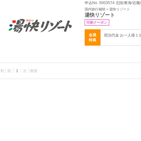
申込No. 5003574 北陸/東海/近畿
国内旅行補助 > 湯快リゾート
湯快リゾート
印刷クーポン
会員
宿泊代金 お一人様１
特典
最初
前
1
次
最後