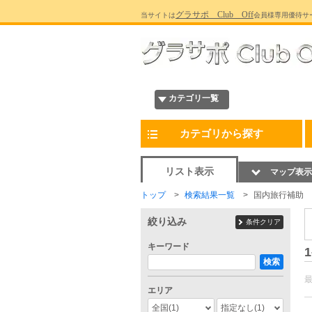
グラサポ Club Off
当サイトは
会員様専用優待サ
カテゴリ一覧
カテゴリから探す
リスト表示
マップ表示
トップ
検索結果一覧
国内旅行補助
絞り込み
条件クリア
キーワード
1
検索
エリア
全国
(1)
指定なし
(1)