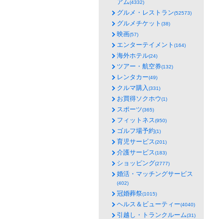
アム
(4332)
グルメ・レストラン
(52573)
グルメチケット
(38)
映画
(57)
エンターテイメント
(164)
海外ホテル
(24)
ツアー・航空券
(132)
レンタカー
(49)
クルマ購入
(331)
お買得ソクホウ
(1)
スポーツ
(365)
フィットネス
(950)
ゴルフ場予約
(1)
育児サービス
(201)
介護サービス
(183)
ショッピング
(2777)
婚活・マッチングサービス
(402)
冠婚葬祭
(1015)
ヘルス＆ビューティー
(4040)
引越し・トランクルーム
(31)