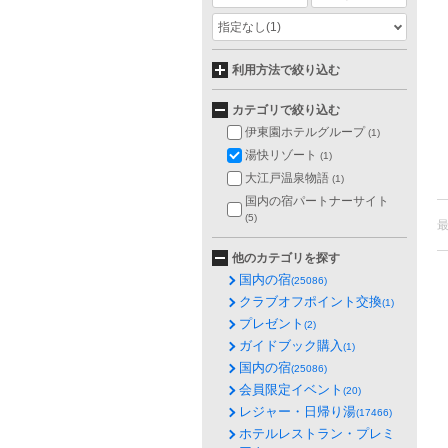
指定なし
(1)
利用方法で絞り込む
カテゴリで絞り込む
伊東園ホテルグループ
(1)
湯快リゾート
(1)
大江戸温泉物語
(1)
国内の宿パートナーサイト
(5)
他のカテゴリを探す
国内の宿
(25086)
クラブオフポイント交換
(1)
プレゼント
(2)
ガイドブック購入
(1)
国内の宿
(25086)
会員限定イベント
(20)
レジャー・日帰り湯
(17466)
ホテルレストラン・プレミ