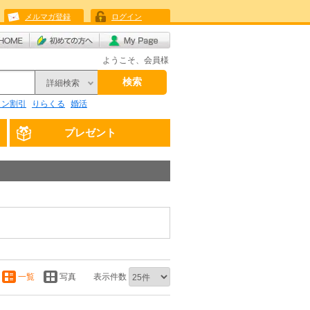
メルマガ登録
ログイン
ようこそ、会員様
検索
詳細検索
リン割引
りらくる
婚活
プレゼント
一覧
写真
表示件数