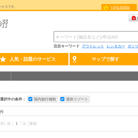
ービスです。
VIP会員登録
注目キーワード
アウトレット
レンタカー
ガソ
人気・話題のサービス
マップで探す
選択中の条件：
国内旅行補助
湯快リゾート
件
最初
前
1
次
最後