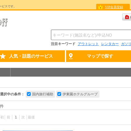
ービスです。
VIP会員登録
注目キーワード
アウトレット
レンタカー
ガソ
人気・話題のサービス
マップで探す
選択中の条件：
国内旅行補助
伊東園ホテルグループ
件
最初
前
1
次
最後