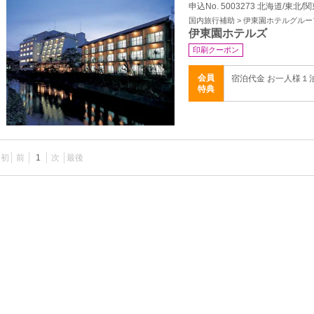
申込No. 5003273 北海道/東北/
国内旅行補助 > 伊東園ホテルグルー
伊東園ホテルズ
印刷クーポン
会員
宿泊代金 お一人様１
特典
最初
前
1
次
最後