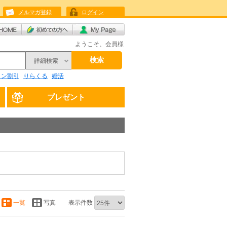
メルマガ登録
ログイン
ようこそ、会員様
検索
詳細検索
リン割引
りらくる
婚活
プレゼント
一覧
写真
表示件数