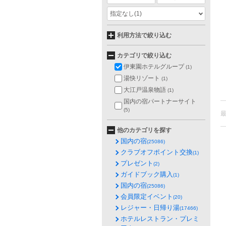
指定なし
(1)
利用方法で絞り込む
カテゴリで絞り込む
伊東園ホテルグループ
(1)
湯快リゾート
(1)
大江戸温泉物語
(1)
国内の宿パートナーサイト
(5)
他のカテゴリを探す
国内の宿
(25086)
クラブオフポイント交換
(1)
プレゼント
(2)
ガイドブック購入
(1)
国内の宿
(25086)
会員限定イベント
(20)
レジャー・日帰り湯
(17466)
ホテルレストラン・プレミ