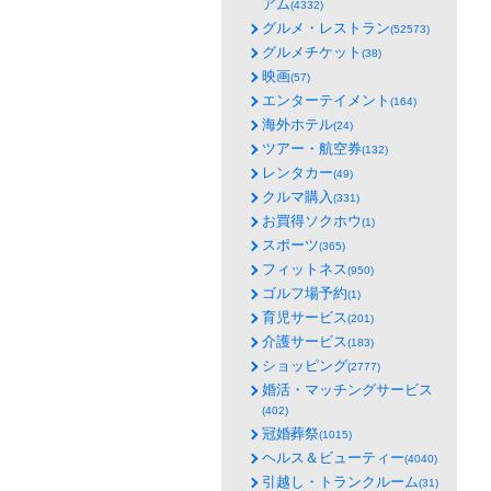
アム
(4332)
グルメ・レストラン
(52573)
グルメチケット
(38)
映画
(57)
エンターテイメント
(164)
海外ホテル
(24)
ツアー・航空券
(132)
レンタカー
(49)
クルマ購入
(331)
お買得ソクホウ
(1)
スポーツ
(365)
フィットネス
(950)
ゴルフ場予約
(1)
育児サービス
(201)
介護サービス
(183)
ショッピング
(2777)
婚活・マッチングサービス
(402)
冠婚葬祭
(1015)
ヘルス＆ビューティー
(4040)
引越し・トランクルーム
(31)