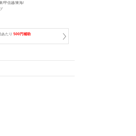
関東/甲信越/東海/
プ
泊あたり
500円補助