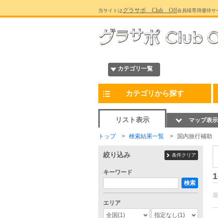
グラサポ Club Off
当サイトは
会員様専用優待サ
カテゴリ一覧
カテゴリから探す
リスト表示
マップ表示
トップ
検索結果一覧
国内旅行補助
絞り込み
条件クリア
キーワード
1
検索
エリア
全国
(1)
指定なし
(1)