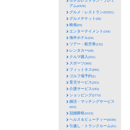
ホテルレストラン・プレミ
アム
(4329)
グルメ・レストラン
(52551)
グルメチケット
(38)
映画
(55)
エンターテイメント
(164)
海外ホテル
(24)
ツアー・航空券
(132)
レンタカー
(49)
クルマ購入
(331)
スポーツ
(365)
フィットネス
(950)
ゴルフ場予約
(1)
育児サービス
(201)
介護サービス
(183)
ショッピング
(2773)
婚活・マッチングサービス
(402)
冠婚葬祭
(1015)
ヘルス＆ビューティー
(4036)
引越し・トランクルーム
(31)