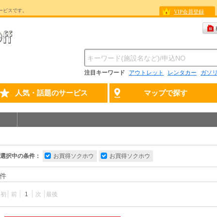
ービスです。
VIP会員登録
注目キーワード
アウトレット
レンタカー
ガソ
人気・話題のサービス
マップで探す
選択中の条件：
お買得ソクホウ
お買得ソクホウ
件
最初
前
1
次
最後