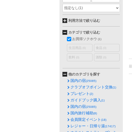
指定なし
(1)
利用方法で絞り込む
カテゴリで絞り込む
お買得ソクホウ
(1)
生活用品
食品
(0)
(0)
飲料
酒類
(0)
(0)
他のカテゴリを探す
国内の宿
(25085)
クラブオフポイント交換
(1)
プレゼント
(2)
ガイドブック購入
(1)
国内の宿
(25085)
国内旅行補助
(8)
会員限定イベント
(18)
レジャー・日帰り湯
(17417)