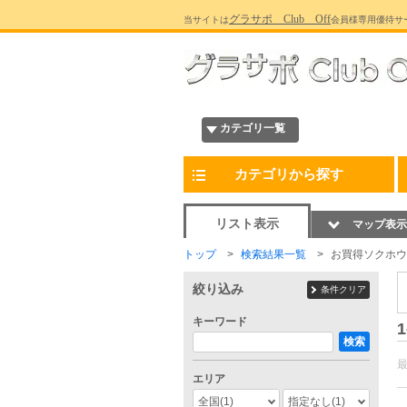
グラサポ Club Off
当サイトは
会員様専用優待サ
カテゴリ一覧
カテゴリから探す
リスト表示
マップ表示
トップ
検索結果一覧
お買得ソクホウ
絞り込み
条件クリア
キーワード
1
検索
エリア
全国
(1)
指定なし
(1)