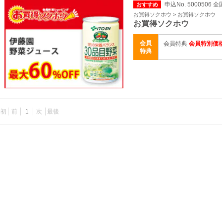
申込No. 5000506 全
おすすめ
お買得ソクホウ > お買得ソクホウ
お買得ソクホウ
会員
会員特典
会員特別価
特典
最初
前
1
次
最後