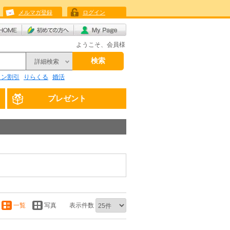
メルマガ登録
ログイン
ようこそ、会員様
検索
詳細検索
リン割引
りらくる
婚活
プレゼント
一覧
写真
表示件数