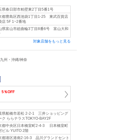
玉県春日部市粕壁東2丁目5番1号
京都豊島区西池袋1丁目1-25 東武百貨店
店 5F 1~2番地
山県富山市総曲輪3丁目8番6号 富山大和
階
対象店舗をもっと見る
近畿/九州・沖縄/神奈
ら
5％OFF
葉県船橋市若松 2-2-1 三井ショッピング
ーク ららテラスTOKYO-BAY2F
京都中央区日本橋室町2-4-3 日本橋室町
ビル YUITO 2階
京都港区港南2-16-3 品川グランドセント