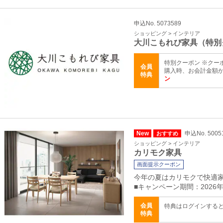
申込No. 5073589
ショッピング > インテリア
大川こもれび家具（特別
特別クーポン ※クーポ
会員
購入時、お会計金額か
特典
ン
New
申込No. 5005
おすすめ
ショッピング > インテリア
カリモク家具
画面提示クーポン
今年の夏はカリモクで快適
■キャンペーン期間：2026年
会員
特典はログインする
特典