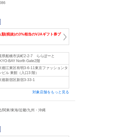
086
入額(税抜)の3%相当のVJAギフト券プ
葉県船橋市浜町2-2-7 ららぽーと
KYO-BAY North Gate2階
京都江東区有明3-6-11東京ファッションタ
ンビル 東館（入口3 階）
京都新宿区新宿3-33-1
対象店舗をもっと見る
 東北/関東/東海/近畿/九州・沖縄