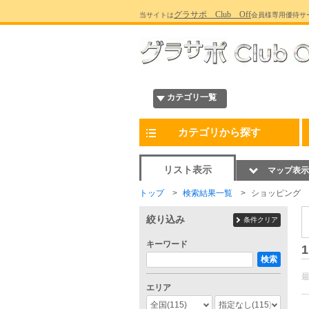
グラサポ Club Off
当サイトは
会員様専用優待サ
カテゴリ一覧
カテゴリから探す
リスト表示
マップ表示
トップ
検索結果一覧
ショッピング
絞り込み
条件クリア
キーワード
1
検索
エリア
全国
(115)
指定なし
(115)