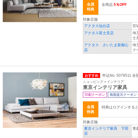
会員
全商品
5％OFF
特典
対象店舗
アクタス仙台店
宮
アクタス富士見店
埼
士
アクタス さいたま新都心
埼
店
ク
申込No. 5078511 全
おすすめ
ショッピング > インテリア
東京インテリア家具
印刷クーポン
画面提示クーポン
会員
特典はログインする
特典
対象店舗
東京インテリア家具 下田
青
店