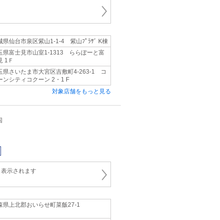
城県仙台市泉区紫山1-1-4 紫山ﾌﾟﾗｻﾞ K棟
玉県富士見市山室1-1313 ららぽーと富
見 1Ｆ
玉県さいたま市大宮区吉敷町4-263-1 コ
ーンシティコクーン 2・1 F
対象店舗をもっと見る
国
と表示されます
森県上北郡おいらせ町菜飯27-1