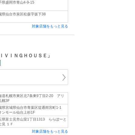
手県盛岡市青山4-9-15
城県仙台市泉区松森字坂下38
対象店舗をもっと見る
ＩＶＩＮＧＨＯＵＳＥ」
海道札幌市東区北7条東9丁目2-20 アリ
札幌3F
城県宮城県仙台市青葉区堤通雨宮町1-1
オンモール仙台上杉1F
玉県富士見市山室1丁目1313 ららぽーと
士見 １Ｆ
対象店舗をもっと見る