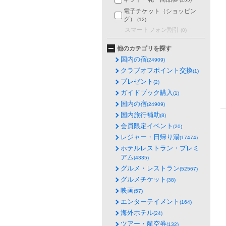
電子チケット（ショッピン
グ）
(12)
スマートフォン割引
(0)
他のカテゴリを探す
国内の宿
(24909)
クラブオフポイント交換
(1)
プレゼント
(2)
ガイドブック購入
(1)
国内の宿
(24909)
国内旅行補助
(8)
会員限定イベント
(20)
レジャー・日帰り湯
(17474)
ホテルレストラン・プレミ
アム
(4335)
グルメ・レストラン
(52567)
グルメチケット
(38)
映画
(57)
エンターテイメント
(164)
海外ホテル
(24)
ツアー・航空券
(132)