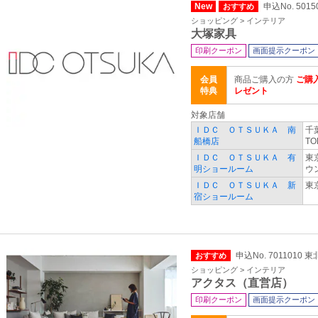
New
申込No. 5015
おすすめ
ショッピング > インテリア
大塚家具
印刷クーポン
画面提示クーポン
会員
商品ご購入の方
ご購
特典
レゼント
対象店舗
ＩＤＣ ＯＴＳＵＫＡ 南
千
船橋店
TO
ＩＤＣ ＯＴＳＵＫＡ 有
東
明ショールーム
ウ
ＩＤＣ ＯＴＳＵＫＡ 新
東
宿ショールーム
申込No. 7011010
おすすめ
ショッピング > インテリア
アクタス（直営店）
印刷クーポン
画面提示クーポン