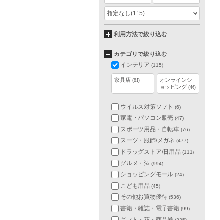
指定なし
(115)
利用方法で絞り込む
カテゴリで絞り込む
インテリア
(115)
家具店
オンラインシ
(81)
ョッピング
(46)
ウイルス対策ソフト
(6)
家電・パソコン販売
(47)
スポーツ用品・自転車
(76)
スーツ・服飾/メガネ
(477)
ドラッグストア/日用品
(111)
グルメ・酒
(994)
ショッピングモール
(24)
こども用品
(45)
その他お買物優待
(536)
書籍・雑誌・電子書籍
(99)
ギフト・花・商品券
(235)