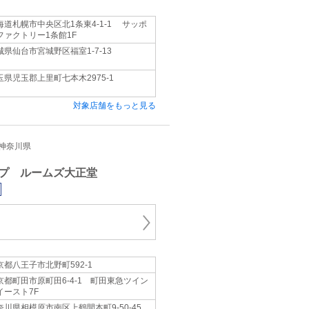
海道札幌市中央区北1条東4-1-1 サッポ
ファクトリー1条館1F
城県仙台市宮城野区福室1-7-13
玉県児玉郡上里町七本木2975-1
対象店舗をもっと見る
都/神奈川県
プ ルームズ大正堂
京都八王子市北野町592-1
京都町田市原町田6-4-1 町田東急ツイン
イースト7F
奈川県相模原市南区上鶴間本町9-50-45