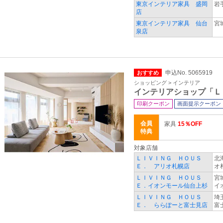
東京インテリア家具 盛岡
岩
店
東京インテリア家具 仙台
宮
泉店
申込No. 5065919
おすすめ
ショッピング > インテリア
インテリアショップ「Ｌ
印刷クーポン
画面提示クーポン
会員
家具
15％OFF
特典
対象店舗
ＬＩＶＩＮＧ ＨＯＵＳ
北
Ｅ． アリオ札幌店
オ
ＬＩＶＩＮＧ ＨＯＵＳ
宮
Ｅ．イオンモール仙台上杉
イ
ＬＩＶＩＮＧ ＨＯＵＳ
埼
Ｅ． ららぽーと富士見店
富