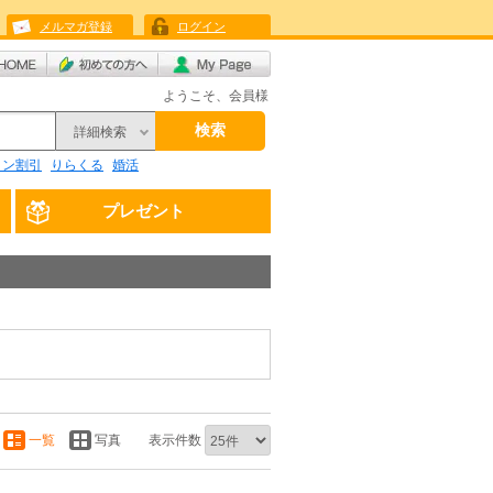
メルマガ登録
ログイン
ようこそ、会員様
検索
詳細検索
リン割引
りらくる
婚活
プレゼント
一覧
写真
表示件数