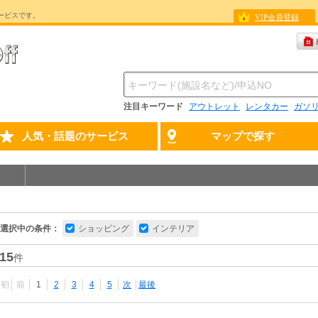
ービスです。
VIP会員登録
注目キーワード
アウトレット
レンタカー
ガソ
人気・話題のサービス
マップで探す
選択中の条件：
ショッピング
インテリア
15
件
最初
前
1
2
3
4
5
次
最後