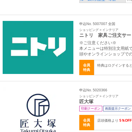
申込No. 5007007 全国
ショッピング > インテリア
ニトリ 家具ご注文サー
※ご注意ください※
本メニューは特別注文用紙で
頭やオンラインショップで
会員
特典はログインする
特典
申込No. 5020366
ショッピング > インテリア
匠大塚
印刷クーポン
画面提示クーポン
会員
店頭価格より
5％OFF
特典