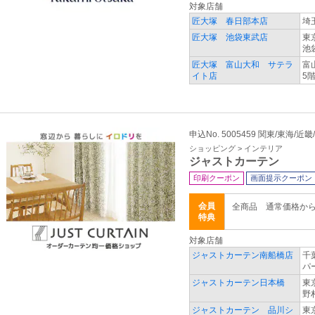
対象店舗
匠大塚 春日部本店
埼
匠大塚 池袋東武店
東
池袋
匠大塚 富山大和 サテラ
富
イト店
5
申込No. 5005459 関東/東海/
ショッピング > インテリア
ジャストカーテン
印刷クーポン
画面提示クーポン
会員
全商品 通常価格か
特典
対象店舗
ジャストカーテン南船橋店
千
パ
ジャストカーテン日本橋
東
野村
ジャストカーテン 品川シ
東