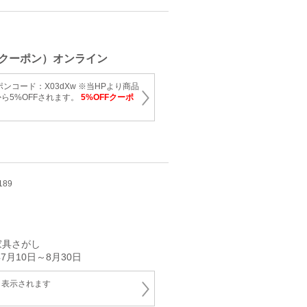
クーポン）オンライン
ンコード：X03dXw ※当HPより商品
ら5%OFFされます。
5%OFFクーポ
189
家具さがし
7月10日～8月30日
と表示されます