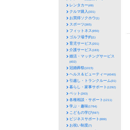
レンタカー
(49)
クルマ購入
(331)
お買得ソクホウ
(1)
スポーツ
(365)
フィットネス
(950)
ゴルフ場予約
(1)
育児サービス
(201)
介護サービス
(183)
婚活・マッチングサービス
(402)
冠婚葬祭
(1015)
ヘルス＆ビューティー
(4040)
引越し・トランクルーム
(31)
暮らし・家事サポート
(1292)
ペット
(263)
各種相談・サポート
(1211)
学ぶ・趣味
(1764)
こどもの学び
(597)
ビジネスサポート
(889)
お祝い制度
(7)