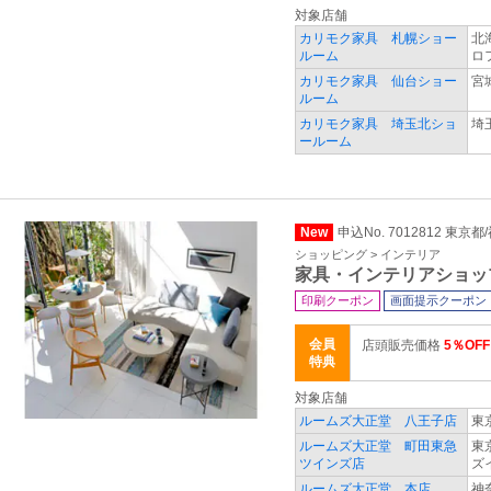
対象店舗
カリモク家具 札幌ショー
北
ルーム
ロ
カリモク家具 仙台ショー
宮
ルーム
カリモク家具 埼玉北ショ
埼
ールーム
New
申込No. 7012812 東京
ショッピング > インテリア
家具・インテリアショッ
印刷クーポン
画面提示クーポン
会員
店頭販売価格
5％OFF
特典
対象店舗
ルームズ大正堂 八王子店
東
ルームズ大正堂 町田東急
東
ツインズ店
ズ
ルームズ大正堂 本店
神