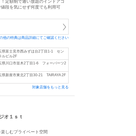
！！定額制で通い放題のインドアゴ
で値段を気にせず何度でも利用可
の他の特典は商品詳細にてご確認ください
玉県富士見市西みずほ台2丁目1-1 セン
ラルビル2F
玉県川口市並木2丁目1-6 フォーバーツ2
県新座市東北2丁目30-21 TAIRAYA 2F
対象店舗をもっと見る
ジオ１ｓｔ
を楽しむプライベート空間