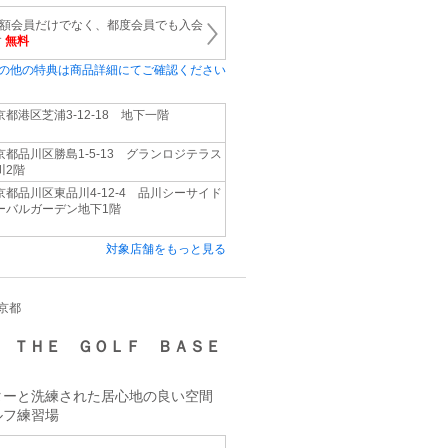
） 月額会員だけでなく、都度会員でも入会
す
無料
の他の特典は商品詳細にてご確認ください
京都港区芝浦3-12-18 地下一階
京都品川区勝島1-5-13 グランロジテラス
川2階
京都品川区東品川4-12-4 品川シーサイド
ーバルガーデン地下1階
対象店舗をもっと見る
東京都
 ＴＨＥ ＧＯＬＦ ＢＡＳＥ
ターと洗練された居心地の良い空間
ルフ練習場