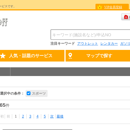
ービスです。
VIP会員登録
注目キーワード
アウトレット
レンタカー
ガソ
人気・話題のサービス
マップで探す
選択中の条件：
スポーツ
65
件
最初
前
1
2
3
4
5
次
最後