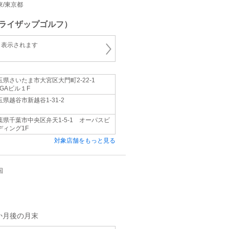
関東/東京都
ライザップゴルフ）
と表示されます
玉県さいたま市大宮区大門町2-22-1
iGAビル１F
玉県越谷市新越谷1-31-2
葉県千葉市中央区弁天1-5-1 オーパスビ
ディング1F
対象店舗をもっと見る
国
か月後の月末