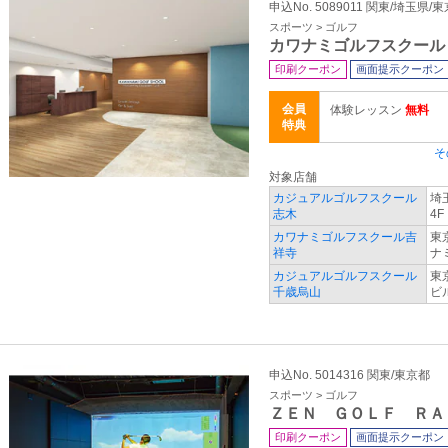
申込No. 5089011 関東/埼玉県
スポーツ > ゴルフ
カワナミゴルフスクール
印刷クーポン
画面提示クーポン
会員
体験レッスン
無料
特典
そ
対象店舗
カジュアルゴルフスクール
埼
志木
4F
カワナミゴルフスクール吉
東
祥寺
ナ
カジュアルゴルフスクール
東
千歳烏山
ビ
申込No. 5014316 関東/東京都
スポーツ > ゴルフ
ＺＥＮ ＧＯＬＦ ＲＡ
印刷クーポン
画面提示クーポン