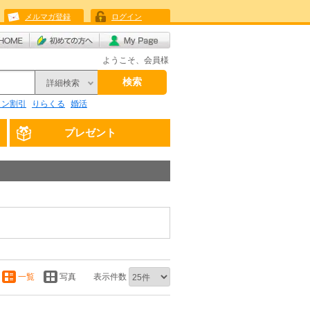
メルマガ登録
ログイン
ようこそ、会員様
検索
詳細検索
リン割引
りらくる
婚活
プレゼント
一覧
写真
表示件数