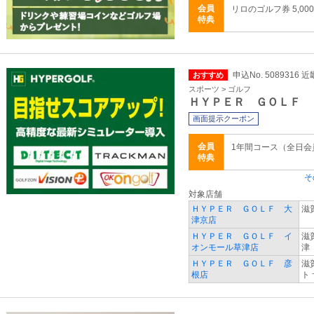
会員
リロのゴルフ券 5,00
特典
申込No. 5089316 
おすすめ
スポーツ > ゴルフ
ＨＹＰＥＲ ＧＯＬＦ
画面提示クーポン
会員
1年間コース（全日
特典
そ
対象店舗
ＨＹＰＥＲ ＧＯＬＦ 大
滋
津京店
ＨＹＰＥＲ ＧＯＬＦ イ
滋
オンモール草津店
津
ＨＹＰＥＲ ＧＯＬＦ 彦
滋
根店
ト