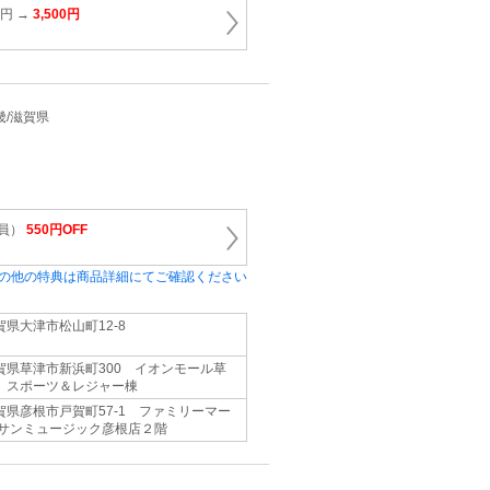
0円 →
3,500円
近畿/滋賀県
会員）
550円OFF
の他の特典は商品詳細にてご確認ください
賀県大津市松山町12-8
賀県草津市新浜町300 イオンモール草
 スポーツ＆レジャー棟
賀県彦根市戸賀町57-1 ファミリーマー
 サンミュージック彦根店２階