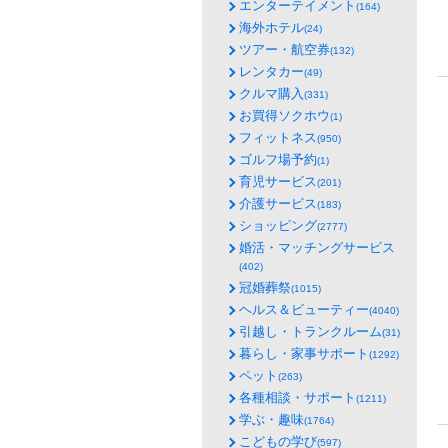
エンターテイメント
(164)
海外ホテル
(24)
ツアー・航空券
(132)
レンタカー
(49)
クルマ購入
(331)
お買得ソクホウ
(1)
フィットネス
(950)
ゴルフ場予約
(1)
育児サービス
(201)
介護サービス
(183)
ショッピング
(2777)
婚活・マッチングサービス
(402)
冠婚葬祭
(1015)
ヘルス＆ビューティー
(4040)
引越し・トランクルーム
(31)
暮らし・家事サポート
(1292)
ペット
(263)
各種相談・サポート
(1211)
学ぶ・趣味
(1764)
こどもの学び
(597)