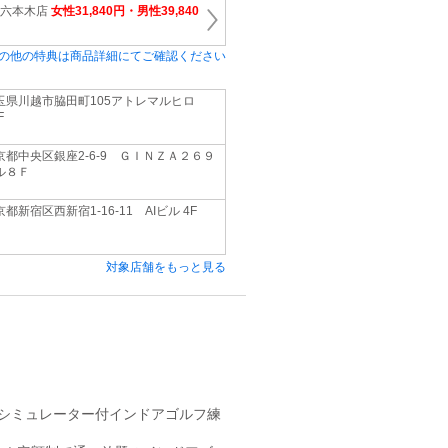
 六本木店
女性31,840円・男性39,840
の他の特典は商品詳細にてご確認ください
玉県川越市脇田町105アトレマルヒロ
F
京都中央区銀座2‐6‐9 ＧＩＮＺＡ２６９
ル８Ｆ
都新宿区西新宿1-16-11 AIビル 4F
対象店舗をもっと見る
/シミュレーター付インドアゴルフ練