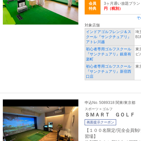
会員
3ヶ月通い放題プラン
特典
円（税別）
そ
対象店舗
インドアゴルフレンジ＆ス
埼
クール『サンクチュアリ』
B1
アトレ川越
初心者専用ゴルフスクール
東
『サンクチュアリ』銀座有
ビ
楽町
初心者専用ゴルフスクール
東京
『サンクチュアリ』新宿西
口店
申込No. 5089318 関東/東京都
スポーツ > ゴルフ
ＳＭＡＲＴ ＧＯＬＦ
画面提示クーポン
【１００名限定/完全会員制
習場】