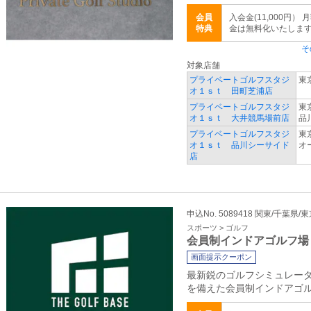
会員
入会金(11,000円
特典
金は無料化いたしま
そ
対象店舗
プライベートゴルフスタジ
東
オ１ｓｔ 田町芝浦店
プライベートゴルフスタジ
東
オ１ｓｔ 大井競馬場前店
品
プライベートゴルフスタジ
東
オ１ｓｔ 品川シーサイド
オ
店
申込No. 5089418 関東/千葉県/
スポーツ > ゴルフ
会員制インドアゴルフ場
画面提示クーポン
最新鋭のゴルフシミュレー
を備えた会員制インドアゴ