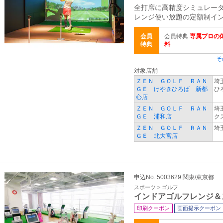
全打席に高精度シミュレー
レンジ使い放題の定額制イ
会員
会員特典
専属プロの体
特典
料
そ
対象店舗
ＺＥＮ ＧＯＬＦ ＲＡＮ
埼
ＧＥ けやきひろば 新都
ひ
心店
ＺＥＮ ＧＯＬＦ ＲＡＮ
埼
ＧＥ 浦和店
ク
ＺＥＮ ＧＯＬＦ ＲＡＮ
埼
ＧＥ 北大宮店
申込No. 5003629 関東/東京都
スポーツ > ゴルフ
インドアゴルフレンジ＆
印刷クーポン
画面提示クーポン