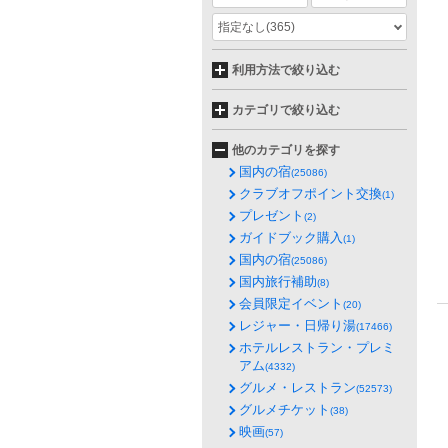
指定なし
(365)
利用方法で絞り込む
カテゴリで絞り込む
他のカテゴリを探す
国内の宿
(25086)
クラブオフポイント交換
(1)
プレゼント
(2)
ガイドブック購入
(1)
国内の宿
(25086)
国内旅行補助
(8)
会員限定イベント
(20)
レジャー・日帰り湯
(17466)
ホテルレストラン・プレミ
アム
(4332)
グルメ・レストラン
(52573)
グルメチケット
(38)
映画
(57)