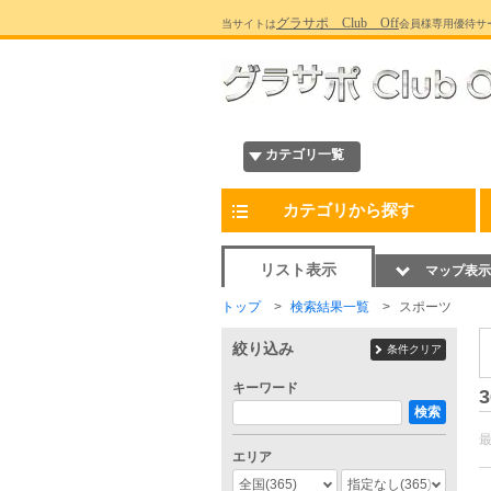
グラサポ Club Off
当サイトは
会員様専用優待サ
カテゴリ一覧
カテゴリから探す
リスト表示
マップ表示
トップ
検索結果一覧
スポーツ
絞り込み
条件クリア
キーワード
3
検索
エリア
全国
(365)
指定なし
(365)