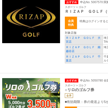
申込No. 5007570 
おすすめ
スポーツ > ゴルフ
ＲＩＺＡＰ ＧＯＬＦ（
会員
特典はログインする
特典
対象店舗
ＲＩＺＡＰ ＧＯＬＦ 大
埼
宮店
TA
ＲＩＺＡＰ ＧＯＬＦ 南
埼
越谷店
ＲＩＺＡＰ ＧＯＬＦ 千
千
葉店
ル
申込No. 5050780 全
おすすめ
スポーツ > ゴルフ
○リロのゴルフ券
金券
■有効期限：券の発送より5