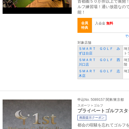
首都圏５０か所以上で展開
ルフ練習場！通い放題なの
能！
会員
入会金
無料
特典
そ
対象店舗
ＳＭＡＲＴ ＧＯＬＦ み
埼
ずほ台店
ト
ＳＭＡＲＴ ＧＯＬＦ 西
埼
川口店
階
ＳＭＡＲＴ ＧＯＬＦ 志
埼玉
木店
申込No. 5089157 関東/東京都
スポーツ > ゴルフ
プライベートゴルフスタ
画面提示クーポン
都会の喧騒を忘れてゴルフ