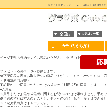
グラサポ Club Off
当サイトは
会員様専用優待サ
カテゴリ一覧
全国
版
カテゴリから探す
ページ下部の規約をよくお読みいただき、ご同意の上
プレゼント応募ページへ移動します。
※下記商品は現在お取り扱いの商品ですが、こちらのページからはご応
＜利用規約同意書＞
下記規約にご同意いただいたける場合は「利用規約に同意します」にチ
■ご注意
※賞品または抽選や当選者に関するお問い合わせは承れません。予めご
※当選の権利は本人のものとし、他人への譲渡・転売・換金はできませ
※上記掲載写真はイメージです。