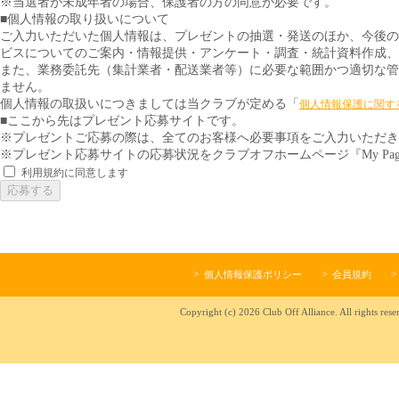
※当選者が未成年者の場合、保護者の方の同意が必要です。
■個人情報の取り扱いについて
ご入力いただいた個人情報は、プレゼントの抽選・発送のほか、今後の
ビスについてのご案内・情報提供・アンケート・調査・統計資料作成、
また、業務委託先（集計業者・配送業者等）に必要な範囲かつ適切な管
ません。
個人情報の取扱いにつきましては当クラブが定める「
個人情報保護に関す
■ここから先はプレゼント応募サイトです。
※プレゼントご応募の際は、全てのお客様へ必要事項をご入力いただき
※プレゼント応募サイトの応募状況をクラブオフホームページ『My Pa
利用規約に同意します
応募する
個人情報保護ポリシー
会員規約
Copyright (c) 2026 Club Off Alliance. All rights rese