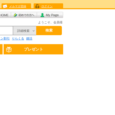
メルマガ登録
ログイン
ようこそ、会員様
検索
詳細検索
リン割引
りらくる
婚活
プレゼント