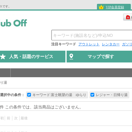
ビスです。
VIP会員登録
注目キーワード
アウトレット
レンタカー
ガソ
人気・話題のサービス
マップで探す
り湯
選択中の条件：
キーワード:富士眺望の湯 ゆらり
レジャー・日帰り湯
件 この条件では、該当商品はございません。
最初
前
次
最後