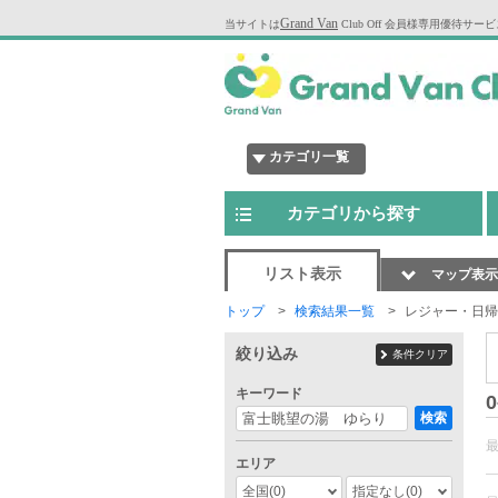
Grand Van
当サイトは
Club Off 会員様専用優待サー
カテゴリ一覧
カテゴリから探す
リスト表示
マップ表示
トップ
検索結果一覧
レジャー・日帰
絞り込み
条件クリア
キーワード
0
検索
エリア
全国
(0)
指定なし
(0)