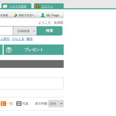
メルマガ登録
ログイン
ようこそ、会員様
検索
詳細検索
リン割引
りらくる
婚活
プレゼント
一覧
写真
表示件数