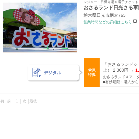
レジャー・日帰り湯 > 電子チケッ
おさるランド日光さる軍
栃木県日光市柄倉763
営業時間などの詳細はこちら
「おさるランドシ
会員
上） 2,300円 →
1
デジタル
特典
おさるランド＆アニ
■有効期限：購入から
最初
前
1
次
最後