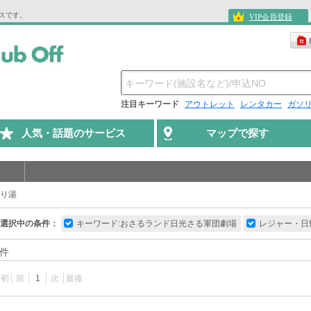
ビスです。
VIP会員登録
注目キーワード
アウトレット
レンタカー
ガソ
人気・話題のサービス
マップで探す
り湯
選択中の条件：
キーワード:おさるランド日光さる軍団劇場
レジャー・日
件
最初
前
1
次
最後