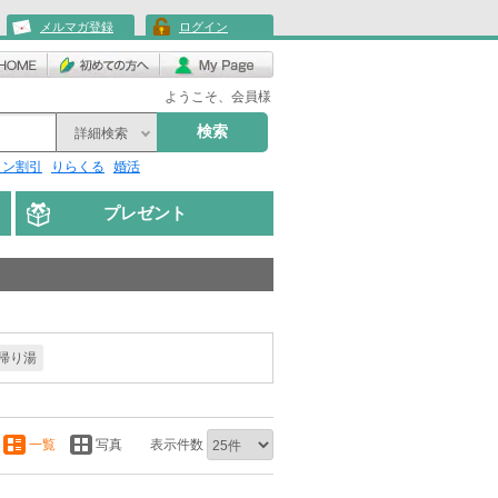
メルマガ登録
ログイン
ようこそ、会員様
検索
詳細検索
リン割引
りらくる
婚活
プレゼント
帰り湯
一覧
写真
表示件数