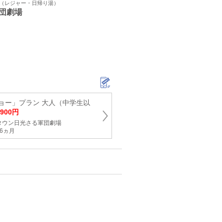
ト（レジャー・日帰り湯）
団劇場
ョー」プラン 大人（中学生以
,900円
タウン日光さる軍団劇場
6ヵ月