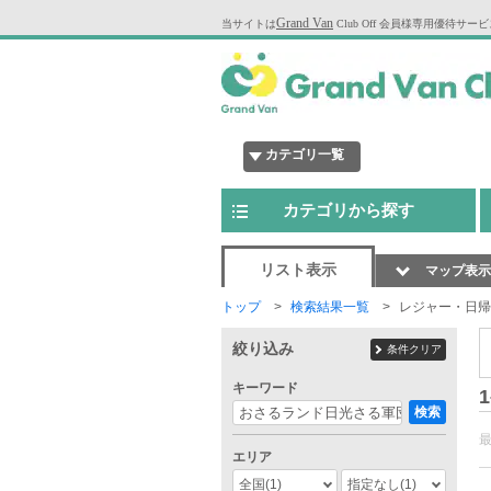
Grand Van
当サイトは
Club Off 会員様専用優待サー
カテゴリ一覧
カテゴリから探す
リスト表示
マップ表示
トップ
検索結果一覧
レジャー・日帰
絞り込み
条件クリア
キーワード
1
検索
エリア
全国
(1)
指定なし
(1)