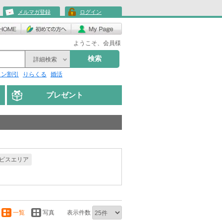
メルマガ登録
ログイン
ようこそ、会員様
検索
詳細検索
リン割引
りらくる
婚活
プレゼント
ビスエリア
一覧
写真
表示件数