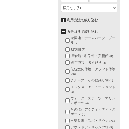
指定なし
(8)
利用方法で絞り込む
カテゴリで絞り込む
遊園地・テーマパーク・プー
ル
(3)
動物園
(1)
博物館・科学館・美術館
(8)
観光施設・名所巡り
(3)
伝統文化体験・クラフト体験
(36)
クルーズ・その他乗り物
(1)
エンタメ・アミューズメント
(1)
ウォータースポーツ・マリン
スポーツ
(4)
そのほかアクティビティ・ス
ポーツ
(8)
日帰り湯・スパ・サウナ
(24)
アウトドア・キャンプ場
(5)