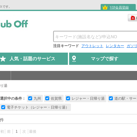
ビスです。
VIP会員登録
注目キーワード
アウトレット
レンタカー
ガソ
人気・話題のサービス
マップで探す
り湯
選択中の条件：
九州
佐賀県
レジャー・日帰り湯
道の駅・サー
電子チケット（レジャー・日帰り湯）
件
最初
前
1
次
最後