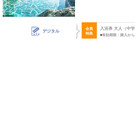
入浴券 大人（中学生
会員
デジタル
特典
■有効期限：購入から
レジャー・日帰り湯 > 電子チケッ
風がささやく離れの宿 
佐賀県佐賀市富士町古湯792
入浴券+バスタオ
会員
（中学生以上） 1,
デジタル
特典
日帰り入浴
■有効期限：購入から