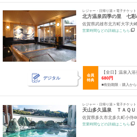
レジャー・日帰り湯 > 電子チケッ
北方温泉四季の里 七彩
佐賀県武雄市北方町大字大崎4
営業時間などの詳細はこちら
【全日】温泉入浴券
会員
デジタル
680円
特典
■有効期限：購入から
レジャー・日帰り湯 > 電子チケッ
天山多久温泉 ＴＡＱＵ
佐賀県多久市北多久町小侍46
営業時間などの詳細はこちら