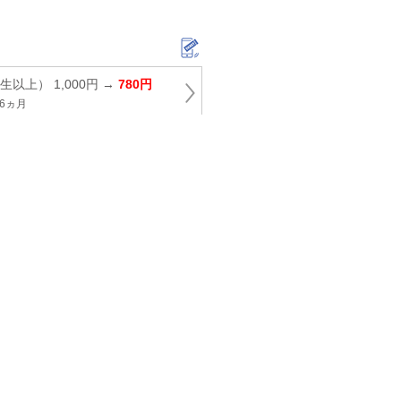
以上） 1,000円 →
780円
6ヵ月
ト（レジャー・日帰り湯）
山あかり
-1
ル（フェイスタオル付） 大人
200円 →
980円
6月後