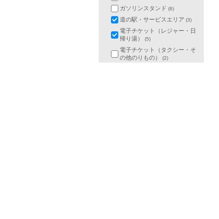
ガソリンスタンド
(6)
道の駅・サービスエリア
(3)
電子チケット（レジャー・日
帰り湯）
(5)
電子チケット（タクシー・そ
の他のりもの）
(2)
給油カード・洗車カード
(3)
水族館
(0)
展望台・タワー・ロープウェ
イ
(0)
キッズランド
(0)
味覚狩り・農園
(0)
土産・物産
(0)
ウィンタースポーツ
(0)
他のカテゴリを探す
国内の宿
(159)
クラブオフポイント交換
(1)
おすすめメニュー
(1)
プレゼント
(2)
ガイドブック購入
(1)
国内の宿
(159)