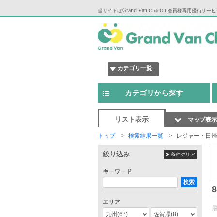
Grand Van
当サイトは
Club Off 会員様専用優待サー
カテゴリ一覧
カテゴリから探す
リスト表示
マップ表示
トップ
検索結果一覧
レジャー・日帰
絞り込み
条件クリア
キーワード
検索
8
エリア
九州
(67)
佐賀県
(8)