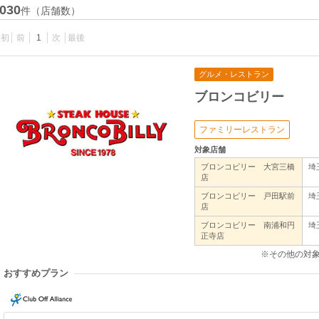
030
件（店舗数）
最初
前
1
次
最後
グルメ・レストラン
ブロンコビリー
ファミリーレストラン
対象店舗
ブロンコビリー 大宮三橋
埼
店
ブロンコビリー 戸田駅前
埼
店
ブロンコビリー 南浦和円
埼
正寺店
※その他の対
おすすめプラン