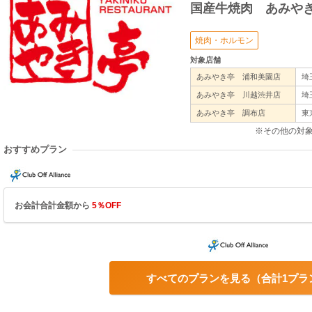
国産牛焼肉 あみや
焼肉・ホルモン
対象店舗
あみやき亭 浦和美園店
埼
あみやき亭 川越渋井店
埼
あみやき亭 調布店
東
※その他の対
おすすめプラン
お会計合計金額から
5％OFF
すべてのプランを見る
合計1プラ