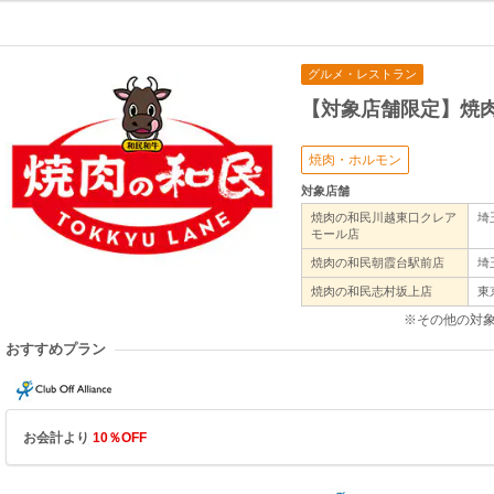
グルメ・レストラン
【対象店舗限定】焼
焼肉・ホルモン
対象店舗
焼肉の和民川越東口クレア
埼
モール店
焼肉の和民朝霞台駅前店
埼
焼肉の和民志村坂上店
東
※その他の対
おすすめプラン
お会計より
10％OFF