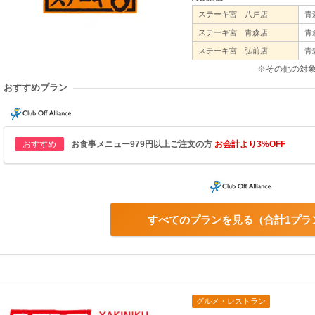
ステーキ宮 八戸店
青
ステーキ宮 青森店
青
ステーキ宮 弘前店
青
※その他の対
おすすめプラン
おすすめ
お食事メニュー979円以上ご注文の方
お会計より3%OFF
すべてのプランを見る
合計1プラ
グルメ・レストラン