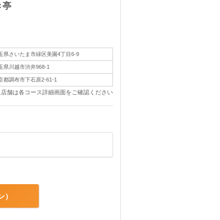
き亭
玉県さいたま市緑区美園4丁目6-9
玉県川越市渋井968-1
京都調布市下石原2-61-1
象店舗は各コース詳細画面をご確認ください
ン