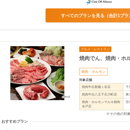
すべてのプランを見る
合計1プラ
グルメ・レストラン
焼肉でん、焼肉・ホ
焼肉・ホルモン
対象店舗
焼肉牛伝新鎌ヶ谷店
千
焼肉牛伝八王子石川町店
東
焼肉・ホルモンマルキ精肉
茨
水戸店
※その他の対
おすすめプラン