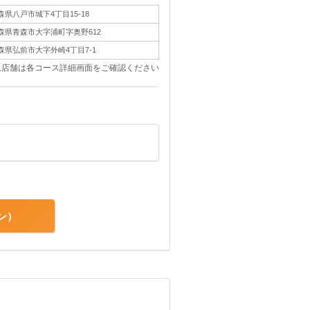
森県八戸市城下4丁目15-18
森県青森市大字浦町字奥野612
森県弘前市大字外崎4丁目7-1
象店舗は各コース詳細画面をご確認ください
ン