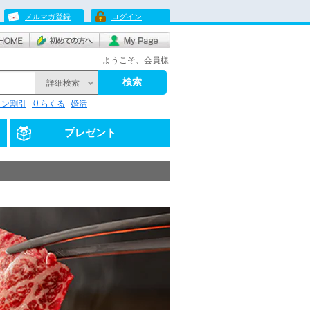
メルマガ登録
ログイン
ようこそ、会員様
検索
詳細検索
リン割引
りらくる
婚活
プレゼント