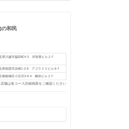
肉の和民
玉県川越市脇田町4-3 河智屋ビル２Ｆ
玉県朝霞市浜崎1-2-8 アゴラ２０ビル８Ｆ
京都板橋区小豆沢3-6-4 糠加ビル２Ｆ
象店舗は各コース詳細画面をご確認ください