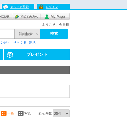
メルマガ登録
ログイン
ようこそ、会員様
検索
詳細検索
リン割引
りらくる
婚活
プレゼント
一覧
写真
表示件数