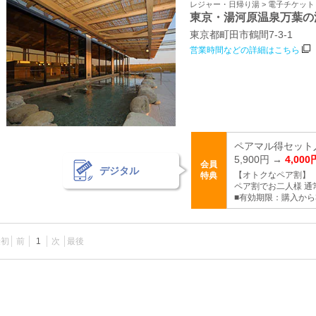
レジャー・日帰り湯 > 電子チケッ
東京・湯河原温泉万葉の
東京都町田市鶴間7-3-1
営業時間などの詳細はこちら
ペアマル得セット入
5,900円 →
4,000
会員
デジタル
【オトクなペア割】
特典
ペア割でお二人様 通常5
■有効期限：購入から
最初
前
1
次
最後