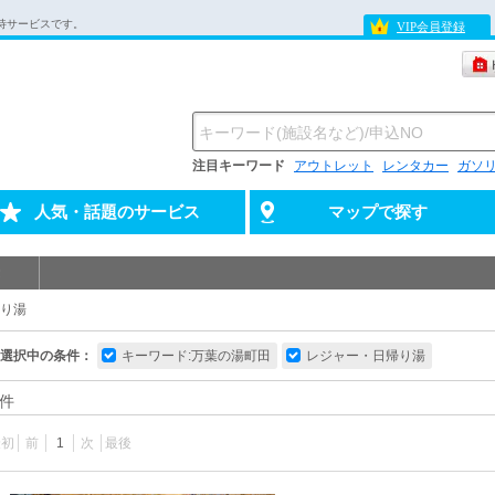
待サービスです。
VIP会員登録
注目キーワード
アウトレット
レンタカー
ガソ
人気・話題のサービス
マップで探す
り湯
選択中の条件：
キーワード:万葉の湯町田
レジャー・日帰り湯
件
最初
前
1
次
最後